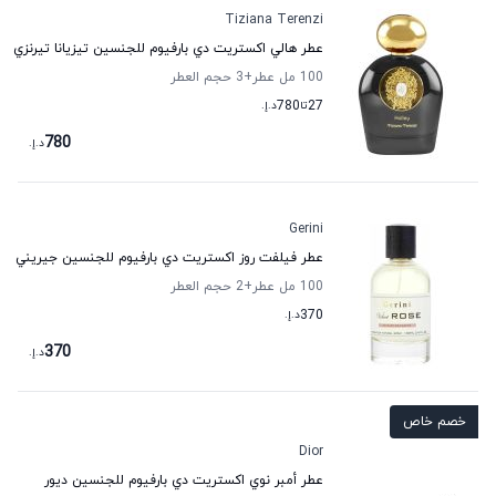
Tiziana Terenzi
عطر هالي اكستريت دي بارفيوم للجنسين تيزيانا تيرنزي
100 مل عطر
+3
حجم العطر
27
تا
780
د.إ.
780
د.إ.
Gerini
عطر فيلفت روز اكستريت دي بارفيوم للجنسين جيريني
100 مل عطر
+2
حجم العطر
370
د.إ.
370
د.إ.
خصم خاص
Dior
عطر أمبر نوي اكستريت دي بارفيوم للجنسين ديور