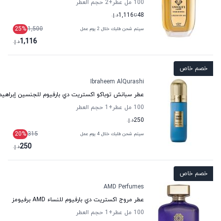
100 مل عطر
+2
حجم العطر
48
تا
1,116
د.إ.
25
%
1,500
سيتم شحن طلبك خلال 2 يوم عمل
1,116
د.إ.
خصم خاص
Ibraheem AlQurashi
عطر سبانش توباكو اكستريت دي بارفيوم للجنسين إبراهيم
100 مل عطر
+1
حجم العطر
250
د.إ.
20
%
315
سيتم شحن طلبك خلال 4 يوم عمل
250
د.إ.
خصم خاص
AMD Perfumes
عطر مروج اكستريت دي بارفيوم للنساء AMD برفيومز
100 مل عطر
+1
حجم العطر