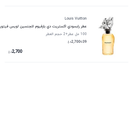
Louis Vuitton
عطر رابسودي اكستريت دي بارفيوم للجنسين لويس فيتون
100 مل عطر
+2
حجم العطر
39
تا
2,700
د.إ.
2,700
د.إ.