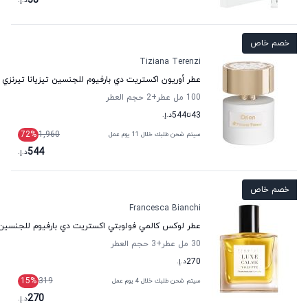
38
د.إ.
خصم خاص
Tiziana Terenzi
عطر أوريون اكستريت دي بارفيوم للجنسين تيزيانا تيرنزي
100 مل عطر
+2
حجم العطر
43
تا
544
د.إ.
72
%
1,960
سيتم شحن طلبك خلال 11 يوم عمل
544
د.إ.
خصم خاص
Francesca Bianchi
عطر لوكس كالمي فولوبتي اكستريت دي بارفيوم للجنسين 
30 مل عطر
+3
حجم العطر
270
د.إ.
15
%
319
سيتم شحن طلبك خلال 4 يوم عمل
270
د.إ.