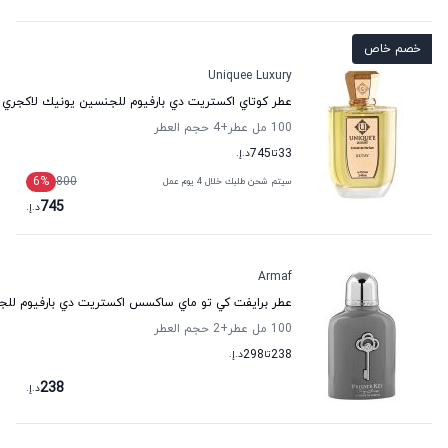
خصم خاص
Uniquee Luxury
عطر كوتاي اكستريت دي بارفيوم للجنسين يونيك لاكجري
100 مل عطر
+4
حجم العطر
33
تا
745
د.إ.
6
%
800
سيتم شحن طلبك خلال 4 يوم عمل
745
د.إ.
Armaf
عطر برايفت كي تو ماي ساكسس اكستريت دي بارفيوم للج
100 مل عطر
+2
حجم العطر
238
تا
298
د.إ.
238
د.إ.