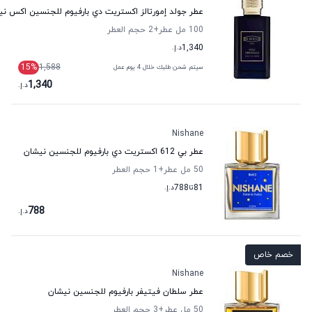
عطر جولد إمورتالز اكستريت دي بارفيوم للجنسين اكس ني
100 مل عطر
+2
حجم العطر
1,340
د.إ.
15
%
1,588
سيتم شحن طلبك خلال 4 يوم عمل
1,340
د.إ.
Nishane
عطر بي 612 اكستريت دي بارفيوم للجنسين نيشان
50 مل عطر
+1
حجم العطر
81
تا
788
د.إ.
788
د.إ.
خصم خاص
Nishane
عطر سلطان فيتيفر بارفيوم للجنسين نيشان
50 مل عطر
+3
حجم العطر