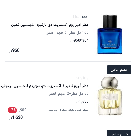
Thameen
عطر امبر روم اكستريت دي بارفيوم للجنسين ثمين
100 مل عطر
+3
حجم العطر
804
تا
960
د.إ.
960
د.إ.
خصم خاص
Lengling
عطر أبيرو نامبر 8 اكستريت دي بارفيوم للجنسين لينجلينغ
50 مل عطر
+2
حجم العطر
1,630
د.إ.
17
%
1,980
سيتم شحن طلبك خلال 11 يوم عمل
1,630
د.إ.
خصم خاص