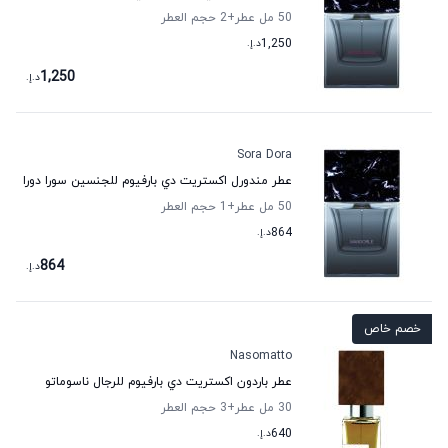
50 مل عطر
+2
حجم العطر
1,250
د.إ.
1,250
د.إ.
Sora Dora
عطر مندورل اكستريت دي بارفيوم للجنسين سورا دورا
50 مل عطر
+1
حجم العطر
864
د.إ.
864
د.إ.
خصم خاص
Nasomatto
عطر باردون اكستريت دي بارفيوم للرجال ناسوماتو
30 مل عطر
+3
حجم العطر
640
د.إ.