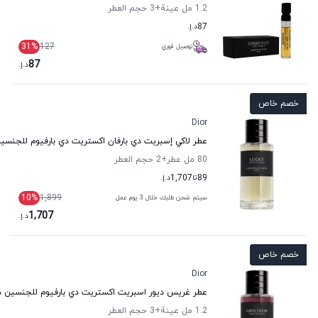
1.2 مل عينة
+3
حجم العطر
87
د.إ.
31
%
127
توصيل فوري
87
د.إ.
خصم خاص
Dior
عطر لاكي إسبريت دي بارفان اكستريت دي بارفيوم للجنسين
80 مل عطر
+2
حجم العطر
89
تا
1,707
د.إ.
10
%
1,899
سيتم شحن طلبك خلال 3 يوم عمل
1,707
د.إ.
خصم خاص
Dior
عطر غريس ديور اسبريت اكستريت دي بارفيوم للجنسين د
1.2 مل عينة
+3
حجم العطر