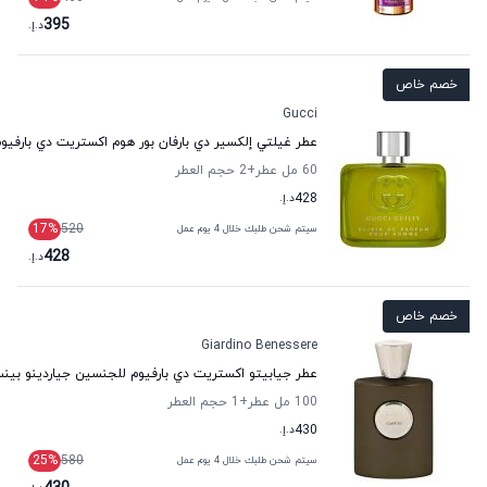
395
د.إ.
خصم خاص
Gucci
عطر غيلتي إلكسير دي بارفان بور هوم اكستريت دي بارفيو
60 مل عطر
+2
حجم العطر
428
د.إ.
17
%
520
سيتم شحن طلبك خلال 4 يوم عمل
428
د.إ.
خصم خاص
Giardino Benessere
عطر جيابيتو اكستريت دي بارفيوم للجنسين جياردينو بين
100 مل عطر
+1
حجم العطر
430
د.إ.
25
%
580
سيتم شحن طلبك خلال 4 يوم عمل