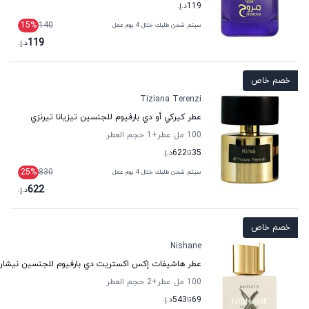
119
د.إ.
15
%
140
سيتم شحن طلبك خلال 4 يوم عمل
119
د.إ.
خصم خاص
Tiziana Terenzi
عطر كيركي أو دي بارفيوم للجنسين تيزيانا تيرنزي
100 مل عطر
+1
حجم العطر
35
تا
622
د.إ.
25
%
830
سيتم شحن طلبك خلال 4 يوم عمل
622
د.إ.
خصم خاص
Nishane
عطر هاشيفات إكس اكستريت دي بارفيوم للجنسين نيشان
100 مل عطر
+2
حجم العطر
69
تا
543
د.إ.