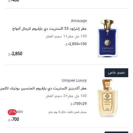
430
د.إ.
Amouage
عطر إنترلود 53 اكستريت دي بارفيوم للرجال أمواج
100 مل عطر
+1
حجم العطر
100
تا
2,850
د.إ.
2,850
د.إ.
خصم خاص
Uniquee Luxury
عطر أكدينيز اكستريت دي بارفيوم للجنسين يونيك لاكجر
100 مل عطر
+2
حجم العطر
29
تا
700
د.إ.
21
%
889
سيتم شحن طلبك خلال 4 يوم عمل
700
د.إ.