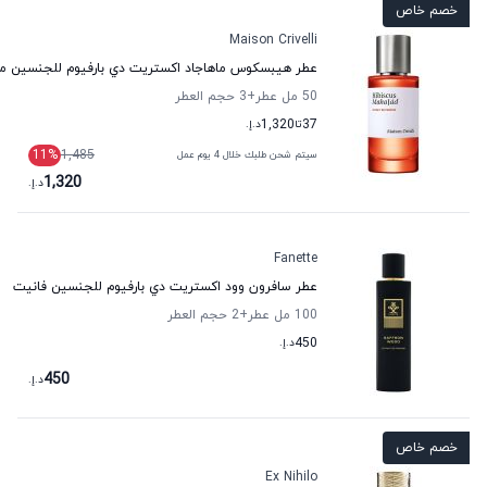
خصم خاص
Maison Crivelli
عطر هيبسكوس ماهاجاد اكستريت دي بارفيوم للجنسين مي
50 مل عطر
+3
حجم العطر
37
تا
1,320
د.إ.
11
%
1,485
سيتم شحن طلبك خلال 4 يوم عمل
1,320
د.إ.
Fanette
عطر سافرون وود اكستريت دي بارفيوم للجنسين فانيت
100 مل عطر
+2
حجم العطر
450
د.إ.
450
د.إ.
خصم خاص
Ex Nihilo