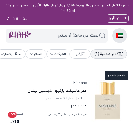
خصم 40% على العطور + خصم إضافي بقيمة 50 درهم إماراتي على طلبك الأول! رمز الخصم الخاص بك:
first50aed
7
38
54
تسوق الآن!
:
:
ابحث عن ماركة أو منتج
فلاتر مختارة
(2)
فرز
الماركات
السعر
سنة الإصدار
خصم خاص
Nishane
عطر هاشيفات بارفيوم للجنسين نيشان
100 مل عطر
+8
حجم العطر
36
تا
710
د.إ.
15
%
840
سيتم شحن طلبك خلال 2 يوم عمل
710
د.إ.