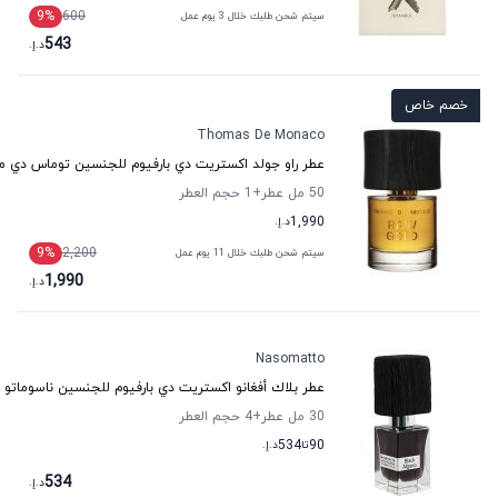
9
%
600
سيتم شحن طلبك خلال 3 يوم عمل
543
د.إ.
خصم خاص
Thomas De Monaco
عطر راو جولد اكستريت دي بارفيوم للجنسين توماس دي مو
50 مل عطر
+1
حجم العطر
1,990
د.إ.
9
%
2,200
سيتم شحن طلبك خلال 11 يوم عمل
1,990
د.إ.
Nasomatto
عطر بلاك أفغانو اكستريت دي بارفيوم للجنسين ناسوماتو
30 مل عطر
+4
حجم العطر
90
تا
534
د.إ.
534
د.إ.