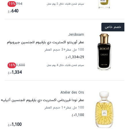
19
%
794
سيتم شحن طلبك خلال 2 يوم عمل
640
د.إ.
خصم خاص
Jeroboam
عطر أورينتو اكستريت دي بارفيوم للجنسين جيروبوام
100 مل عطر
+3
حجم العطر
29
تا
1,334
د.إ.
16
%
1,600
سيتم شحن طلبك خلال 4 يوم عمل
1,334
د.إ.
Atelier des Ors
عطر نودا فيريتاس اكستريت دي بارفيوم للجنسين أتيليه 
100 مل عطر
+1
حجم العطر
1,100
د.إ.
1,100
د.إ.