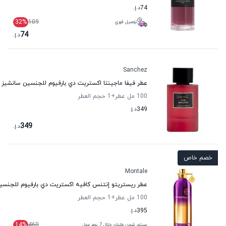
74
د.إ.
32
%
109
توصيل فوري
74
د.إ.
Sanchez
عطر فيفا ماجينتا اكستريت دي بارفيوم للجنسين سانشيز
100 مل عطر
+1
حجم العطر
349
د.إ.
349
د.إ.
خصم خاص
Montale
عطر ريستريتو إنتنس كافيه اكستريت دي بارفيوم للجنسي
100 مل عطر
+1
حجم العطر
395
د.إ.
14
%
460
سيتم شحن طلبك خلال 7 يوم عمل