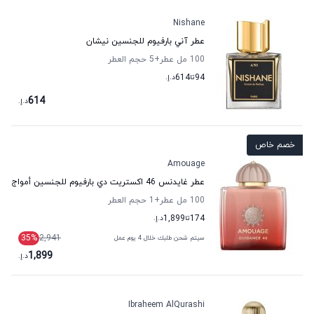
Nishane
عطر آني بارفيوم للجنسين نيشان
100 مل عطر
+5
حجم العطر
94
تا
614
د.إ.
614
د.إ.
خصم خاص
Amouage
عطر غايدنس 46 اكستريت دي بارفيوم للجنسين أمواج
100 مل عطر
+1
حجم العطر
174
تا
1,899
د.إ.
35
%
2,941
سيتم شحن طلبك خلال 4 يوم عمل
1,899
د.إ.
Ibraheem AlQurashi