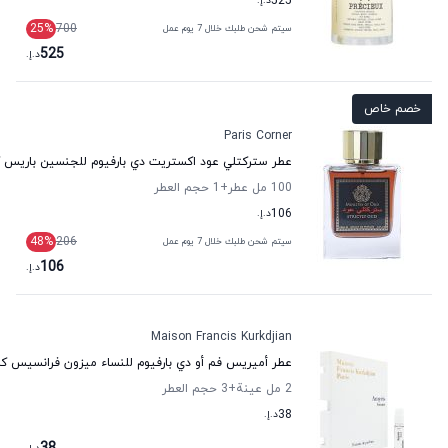
525
د.إ.
25
%
700
سيتم شحن طلبك خلال 7 يوم عمل
525
د.إ.
خصم خاص
Paris Corner
عطر ستركتلي عود اكستريت دي بارفيوم للجنسين باريس ك
100 مل عطر
+1
حجم العطر
106
د.إ.
48
%
206
سيتم شحن طلبك خلال 7 يوم عمل
106
د.إ.
Maison Francis Kurkdjian
عطر أميريس فم أو دي بارفيوم للنساء ميزون فرانسيس ك
2 مل عينة
+3
حجم العطر
38
د.إ.