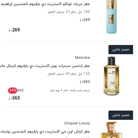
عطر جريك توباكو اكستريت دي بارفيوم للجنسين إبراهيم 
100 مل عطر
+2
حجم العطر
269
د.إ.
269
د.إ.
خصم خاص
Mancera
عطر إنتنس سيدرات بويز اكستريت دي بارفيوم للرجال مانس
120 مل عطر
+4
حجم العطر
563
د.إ.
34
%
865
سيتم شحن طلبك خلال 4 يوم عمل
563
د.إ.
خصم خاص
Uniquee Luxury
عطر كراش اون مي اكستريت دي بارفيوم للجنسين يونيك 