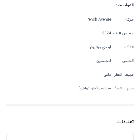
المواصفات
ماركة
French Avenue
عام من البناء
2024
التركيز
أو دي بارفيوم
الجنس
للجنسين
طبيعة العطر
دافئ
طعم الرائحة
سبایسي(حار- توابلي)
تعليقات