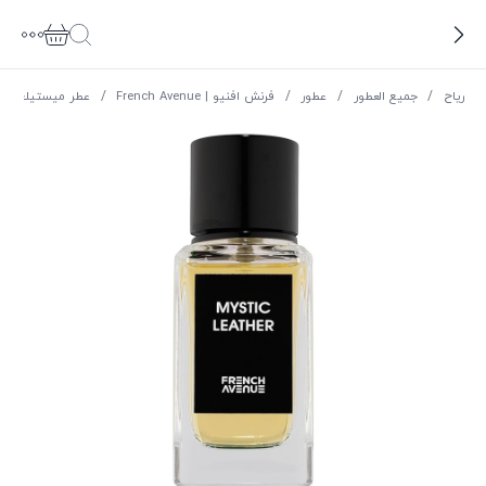
ریاح
/
جميع العطور
/
عطور
/
فرنش افنيو | French Avenue
/
عطر ميستيك لدر أ