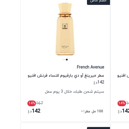
خصم خاص
French Avenue
 افنيو
عطر ميرينغ أو دي بارفيوم للنساء فرنش افنيو
142
د.إ.
سيتم شحن طلبك خلال 3 يوم عمل
167
1
14
%
14
%
142
14
د.إ.
100 مل عطر
+1
د.إ.