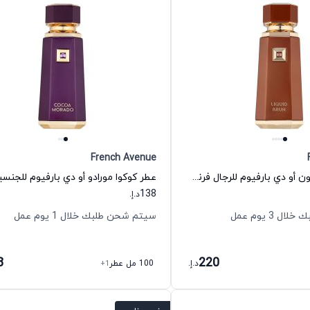
French Avenue
عطر ليكوئيد برون أو دي بارفيوم للرجال فرنش افنيو
138
د.إ.
 3 يوم عمل
سيتم شحن طلبك خلال 1 يوم عمل
8
220
د.إ.
100 مل عطر
+1