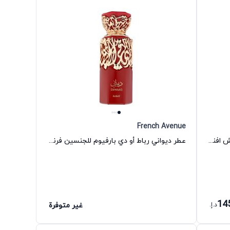
French Avenue
عطر أزور عود أو دي بارفيوم للرجال فرنش افنيو
عطر ديواني رباط أو دي بارفيوم للجنسين فرنش افنيو
14
د.إ.
غير متوفرة