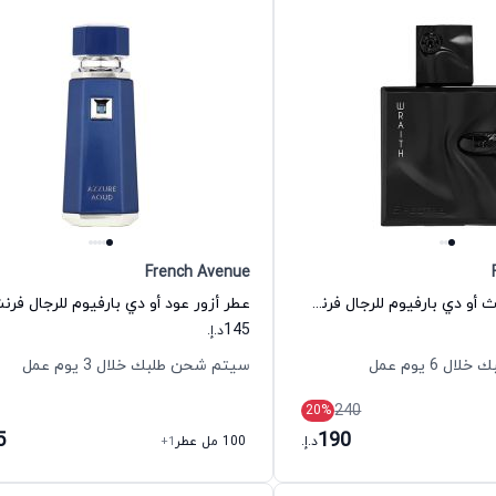
French Avenue
عطر سبيكتر روث أو دي بارفيوم للرجال فرنش افنيو
145
د.إ.
 6 يوم عمل
سيتم شحن طلبك خلال 3 يوم عمل
240
20
%
5
190
د.إ.
100 مل عطر
+1