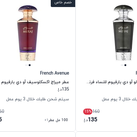
خصم خاص
French Avenue
عطر ميراج أبسولو أو دي بارفيوم للنساء فرنش افنيو
135
د.إ.
 3 يوم عمل
سيتم شحن طلبك خلال 3 يوم عمل
60
160
15
%
5
135
د.إ.
100 مل عطر
+1