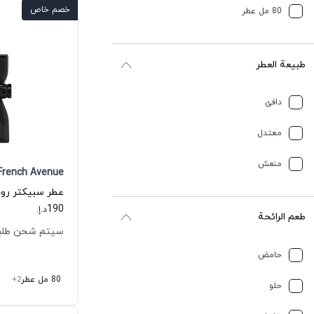
خصم خاص
80 مل عطر
طبيعة العطر
دافئ
معتدل
منعش
French Avenue
190
د.إ.
طعم الرائحة
سيتم شحن طلبك خلال
حامض
80 مل عطر
+2
حلو