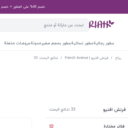
خصم 40% على العطور + خصم إضافي بقيمة 50 درهم إماراتي على طلبك الأول! رمز الخصم الخاص بك: first50aed
عطور رجالية
عطور نسائية
عطور بحجم صغير
مدونة
عروضات مذهلة
ریاح
/
فرنش افنيو | French Avenue
/
نتائج البحث: 33
فرنش افنيو
33
نتائج البحث
فلاتر مختارة
إخفاء الفلاتر