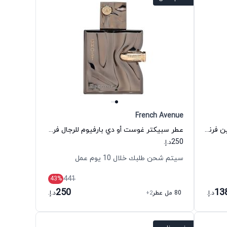
French Avenue
عطر كوكوا مورادو أو دي بارفيوم للجنسين فرنش افنيو
عطر سبيكتر غوست أو دي بارفيوم للرجال فرنش افنيو
250
د.إ.
سيتم شحن طلبك خلال 10 يوم عمل
441
43
%
250
13
د.إ.
80 مل عطر
+2
د.إ.