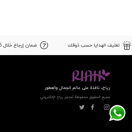
تغليف الهدايا حسب ذوقك
ضمان إرجاع خلال 15 أيام
ریاح، نافذة على عالم الجمال والعطور
جميع الحقوق محفوظة لمتجر ریاح الإلكتروني