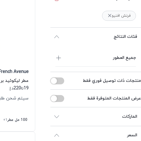
فرنش افنيو
فئات النتائج
جميع العطور
French Avenue
منتجات ذات توصيل فوري فقط
220
19
تا
د.إ.
عرض المنتجات المتوفرة فقط
سيتم شحن طلبك خلال
الماركات
100 مل عطر
+1
السعر