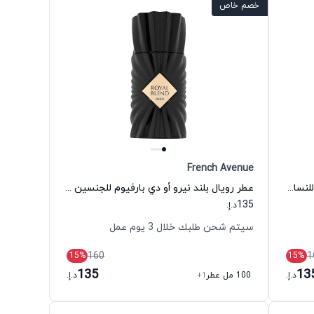
خصم خاص
French Avenue
عطر ميراج اكسكلوسيف أو دي بارفيوم للنساء فرنش افنيو
عطر رويال بلند نيرو أو دي بارفيوم للجنسين فرنش افنيو
135
د.إ.
سيتم شحن طلبك خلال 3 يوم عمل
160
1
15
%
15
%
135
13
د.إ.
100 مل عطر
+1
د.إ.