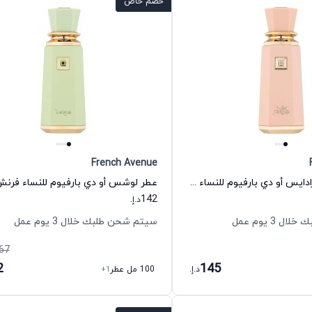
خصم خاص
French Avenue
عطر سوييت بارادايس أو دي بارفيوم للنساء فرنش افنيو
عطر لوشس أو دي بارفيوم للنساء فرنش
142
د.إ.
 3 يوم عمل
سيتم شحن طلبك خلال 3 يوم عمل
67
2
145
د.إ.
100 مل عطر
+1