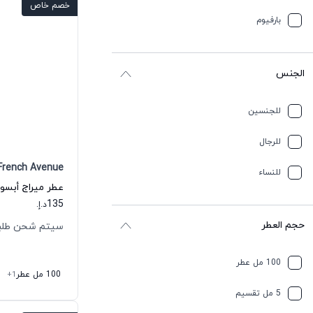
خصم خاص
بارفيوم
الجنس
للجنسين
للرجال
French Avenue
للنساء
135
د.إ.
حجم العطر
سيتم شحن طلبك خلال
100 مل عطر
100 مل عطر
+1
5 مل تقسيم