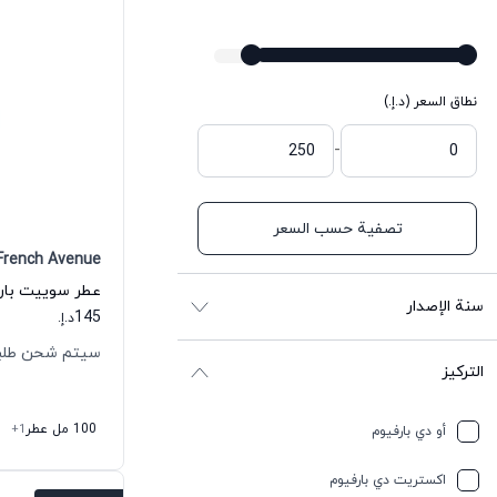
نطاق السعر (د.إ.)
-
تصفية حسب السعر
French Avenue
سنة الإصدار
145
د.إ.
سيتم شحن طلبك خلال
التركيز
100 مل عطر
+1
أو دي بارفيوم
اكستريت دي بارفيوم