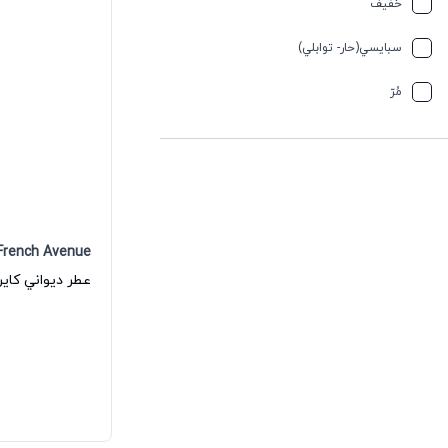
خفیف
سبایسي(حار- توابلي)
مُرّ
French Avenue