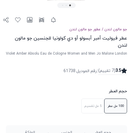
جو مالون لندن
/
عطور
جو مالون لندن
عطر فيوليت أمبر أبسولو أو دي كولونيا للجنسين جو مالون
لندن
Violet Amber Absolu Eau de Cologne Women and Men Jo Malone London
|
3.5
(
7
تقییم
)
رقم الموديل
:
61738
حجم العطر
100 مل
عطر
5 مل
تقسيم
حجم العطر
الجنس
الماركة