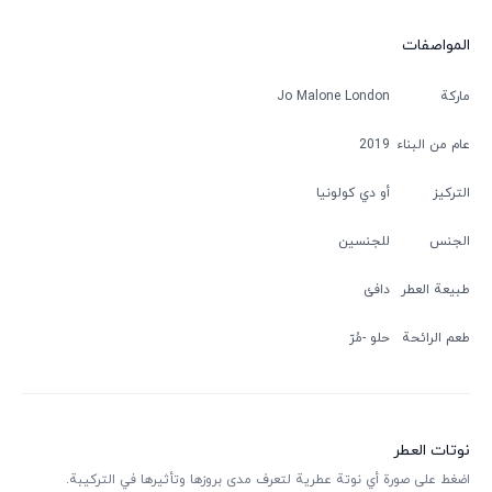
المواصفات
ماركة
Jo Malone London
عام من البناء
2019
التركيز
أو دي كولونيا
الجنس
للجنسين
طبيعة العطر
دافئ
طعم الرائحة
حلو
مُرّ
نوتات العطر
اضغط على صورة أي نوتة عطرية لتعرف مدى بروزها وتأثيرها في التركيبة.