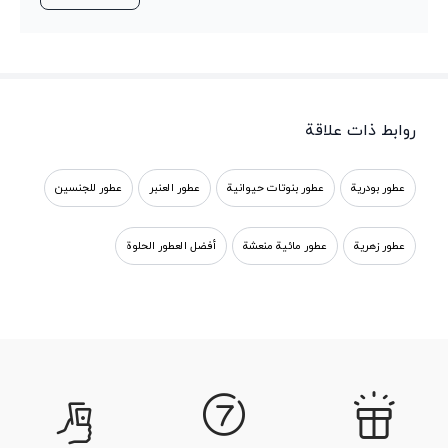
روابط ذات علاقة
عطور بودرية
عطور بنوتات حيوانية
عطور العنبر
عطور للجنسين
عطور زهرية
عطور مائية منعشة
أفضل العطور الحلوة
عطر و كولونيا رجالي بالروائح الجلدية
عطر المسك الأحمر
عطور البنفسج | شراء عطور أصلية، روائح البنفسج، وكولونيا
عطور المسك
عطر ورق البنفسجي
عطور خشب العود
عطور العود