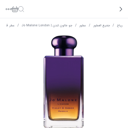
ریاح
/
جميع العطور
/
عطور
/
جو مالون لندن | Jo Malone London
/
عطر فيوليت