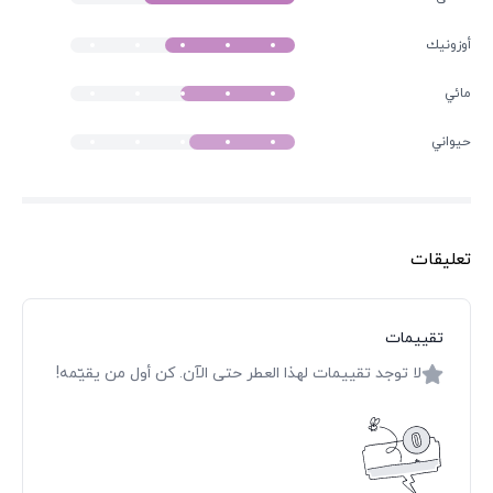
أوزونيك
مائي
حيواني
تعليقات
تقييمات
لا توجد تقييمات لهذا العطر حتى الآن. كن أول من يقيّمه!