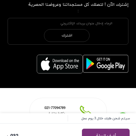
إشترك الآن ! لتصلك كل مستجداتنا وعروضنا الحصرية
:
اشترك
021-77094789
مكالمة هاتفية
سيتم شحن طلبك خلال 3 يوم عمل
أضف للسلة