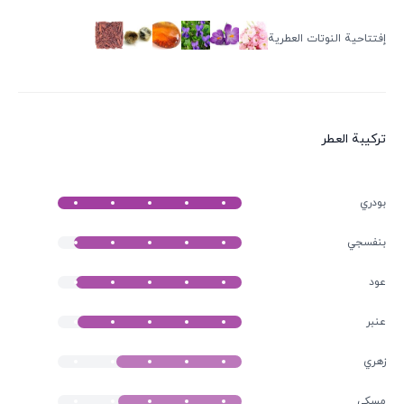
إفتتاحية النوتات العطرية
ترکیبة العطر
بودري
بنفسجي
عود
عنبر
زهري
مسكى