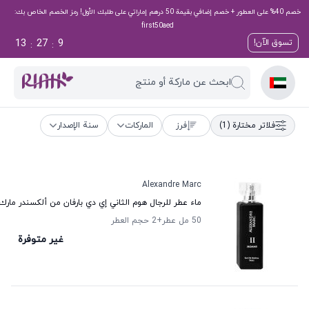
خصم 40% على العطور + خصم إضافي بقيمة 50 درهم إماراتي على طلبك الأول! رمز الخصم الخاص بك:
first50aed
13
27
9
تسوق الآن!
:
:
ابحث عن ماركة أو منتج
فلاتر مختارة
(1)
فرز
الماركات
سنة الإصدار
Alexandre Marc
ماء عطر للرجال هوم الثاني إي دي بارفان من ألكسندر مارك
50 مل عطر
+2
حجم العطر
غير متوفرة