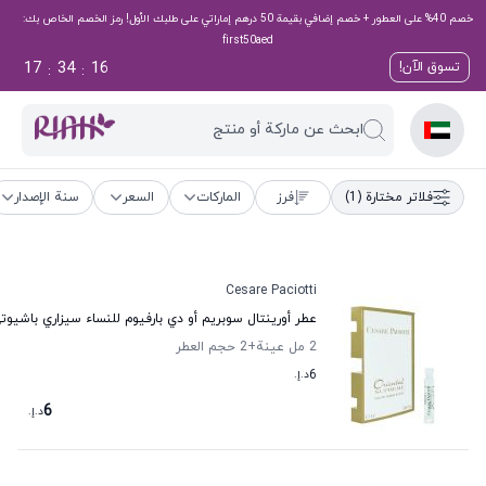
خصم 40% على العطور + خصم إضافي بقيمة 50 درهم إماراتي على طلبك الأول! رمز الخصم الخاص بك:
first50aed
17
34
16
تسوق الآن!
:
:
ابحث عن ماركة أو منتج
فلاتر مختارة
(1)
فرز
الماركات
السعر
سنة الإصدار
Cesare Paciotti
عطر أورينتال سوبريم أو دي بارفيوم للنساء سيزاري باشيوت
2 مل عينة
+2
حجم العطر
6
د.إ.
6
د.إ.