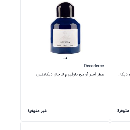
Decaderce
عطر جورجيوس II أو دي بارفيوم للنساء ديكادنس
عطر أمبر أو دي بارفيوم للرجال ديكادنس
متوفرة
غير متوفرة