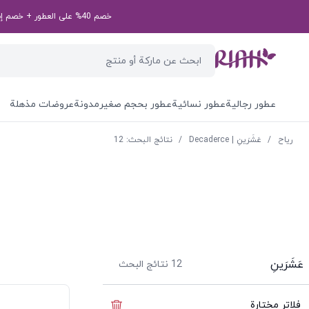
خصم 40% على العطور + خصم إضافي بقيمة 50 درهم إماراتي على طلبك الأول! رمز الخصم الخاص بك: first50aed
عطور رجالية
عطور نسائية
عطور بحجم صغير
مدونة
عروضات مذهلة
ریاح
/
عَشَرَينِ | Decaderce
/
نتائج البحث: 12
عَشَرَينِ
12
نتائج البحث
فلاتر مختارة
إخفاء الفلاتر