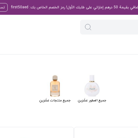
تسو
جميع العطور عَشَرَينِ
جميع منتجات عَشَرَينِ