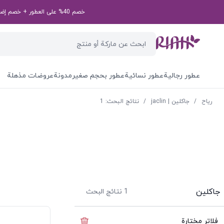
خصم 40% على العطور + خصم إضافي بقيمة 50 درهم إماراتي على طلبك الأول! رمز الخصم الخاص بك: first50aed
عطور رجالية
عطور نسائية
عطور بحجم صغير
مدونة
عروضات مذهلة
ریاح
/
جاكلين | jaclin
/
نتائج البحث: 1
جاكلين
1
نتائج البحث
فلاتر مختارة
إخفاء الفلاتر