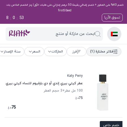
خصم 40% على العطور + خصم إضافي بقيمة 50 درهم إماراتي على طلبك الأول! رمز الخصم الخاص بك:
first50aed
8
0
52
تسوق الآن!
:
:
ابحث عن ماركة أو منتج
فلاتر مختارة
(1)
فرز
الماركات
السعر
سنة الإصدار
Katy Perry
عطر كيتي بيري إندي أو دي بارفيوم للنساء كيتي بيري
100 مل عطر
+3
حجم العطر
75
د.إ.
75
د.إ.
خصم خاص