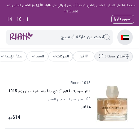
خصم 40% على العطور + خصم إضافي بقيمة 50 درهم إماراتي على طلبك الأول! رمز الخصم الخاص بك:
first50aed
14
16
0
تسوق الآن!
:
:
ابحث عن ماركة أو منتج
فلاتر مختارة
(1)
فرز
الماركات
السعر
سنة الإصدار
Room 1015
عطر سونيك فلاور أو دي بارفيوم للجنسين روم 1015
100 مل عطر
+1
حجم العطر
614
د.إ.
614
د.إ.