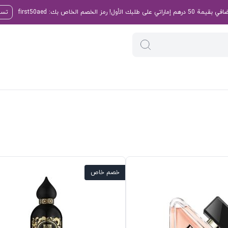
تسو
خصم خاص