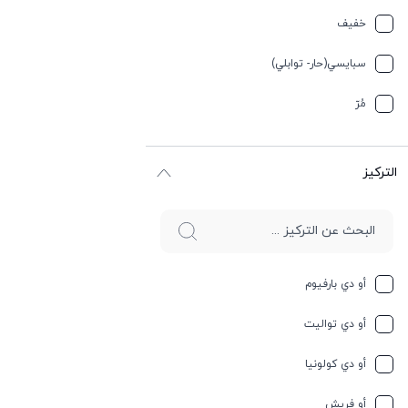
تيربيني
خفیف
جلد
سبایسي(حار- توابلي)
جوز الهند
مُرّ
حار وسبايسي
التركيز
حامِض
حلو
حليب
أو دي بارفيوم
حمضيات
أو دي تواليت
حيواني
أو دي كولونيا
خشبي
أو فريش