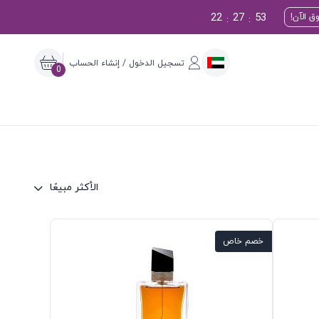
22
27
52
ق الآن!
:
:
تسجيل الدخول / إنشاء الحساب
0
الأكثر مبيعًا
خصم خاص