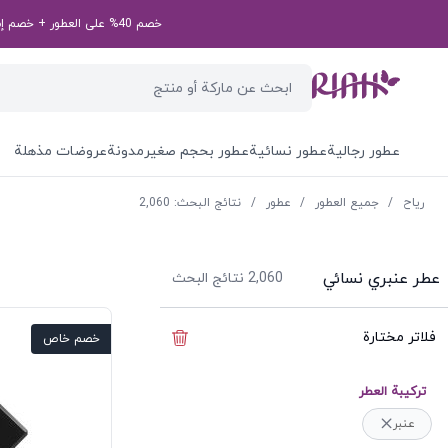
خصم 40% على العطور + خصم إضافي بقيمة 50 درهم إماراتي على طلبك الأول! رمز الخصم الخاص بك: first50aed
عطور رجالية
عطور نسائية
عطور بحجم صغير
مدونة
عروضات مذهلة
ریاح
/
جميع العطور
/
عطور
/
نتائج البحث: 2,060
عطر عنبري نسائي
2,060
نتائج البحث
فلاتر مختارة
إخفاء الفلاتر
خصم خاص
ترکیبة العطر
عنبر