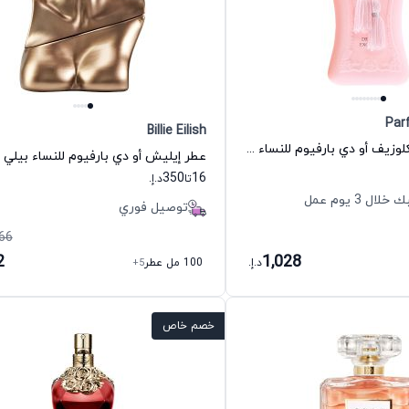
Par
Billie Eilish
عطر ديلينا اكسكلوزيف أو دي بارفيوم للنساء دي مارلي
عطر إيليش أو دي بارفيوم للنساء بيلي 
350
16
تا
د.إ.
 3 يوم عمل
توصيل فوري
66
2
1,028
د.إ.
100 مل عطر
+5
خصم خاص