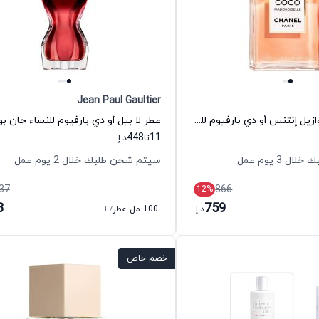
Jean Paul Gaultier
عطر كوكو مادموازيل إنتنس أو دي بارفيوم للنساء شانيل
448
11
تا
د.إ.
 3 يوم عمل
سيتم شحن طلبك خلال 2 يوم عمل
37
866
12
%
8
759
د.إ.
100 مل عطر
+7
خصم خاص