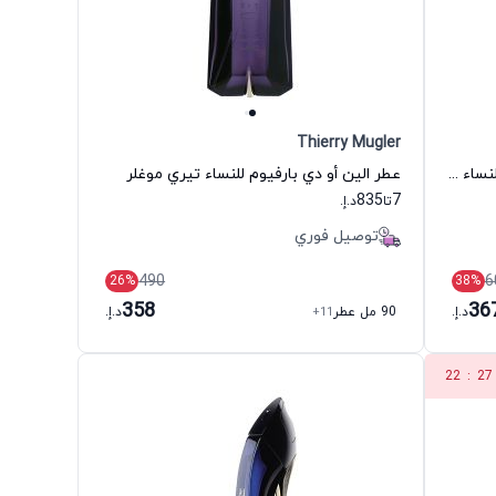
Thierry Mugler
عطر بور فم ديلان بربل أو دي بارفيوم للنساء فيرزاتشي
عطر الين أو دي بارفيوم للنساء تيري موغلر
835
7
تا
د.إ.
توصيل فوري
490
6
26
%
38
%
358
36
د.إ.
90 مل عطر
+11
د.إ.
22
:
27