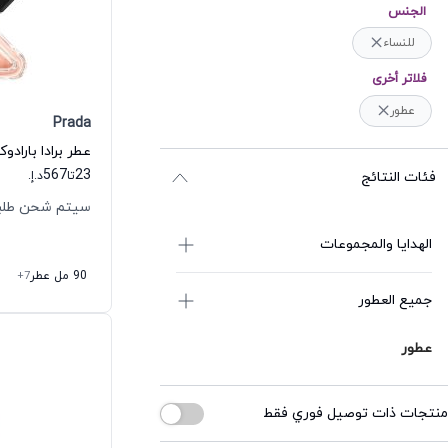
الجنس
للنساء
فلاتر أخرى
عطور
Prada
عطر برادا بارادو
567
23
فئات النتائج
تا
د.إ.
سيتم شحن طلبك خلال
الهدايا والمجموعات
90 مل عطر
+7
جميع العطور
عطور
منتجات ذات توصيل فوري فقط