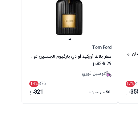
Tom Ford
عطر سينما أو دي بارفيوم للنساء إيف سان لوران
عطر بلاك أوركيد أو دي بارفيوم للجنسين توم فورد
834
29
تا
د.إ.
توصيل فوري
376
4
14
%
17
%
321
35
د.إ.
50 مل عطر
+7
د.إ.