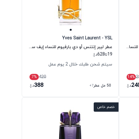
Yves Saint Laurent - YSL
عطر ذي كوئين أوف شبا أو دي بارفيوم للنساء عطار كولكشن
عطر ليبر إنتنس أو دي بارفيوم للنساء إيف سان لوران
628
19
تا
د.إ.
سيتم شحن طلبك خلال 2 يوم عمل
420
2
7
%
14
%
388
24
د.إ.
50 مل عطر
+7
د.إ.
خصم خاص