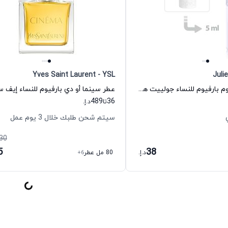
Yves Saint Laurent - YSL
Juli
عطر نوت أ برفيوم بارفيوم للنساء جولييت هاز إ غان
489
36
تا
د.إ.
سيتم شحن طلبك خلال 3 يوم عمل
30
5
38
د.إ.
80 مل عطر
+6