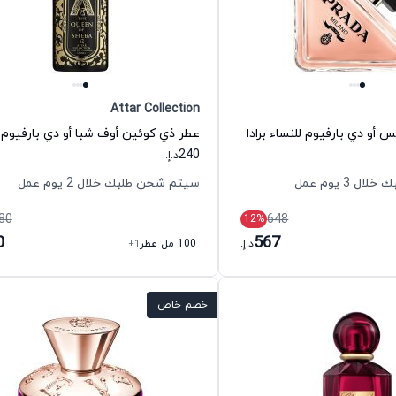
Attar Collection
كس أو دي بارفيوم للنساء برادا
240
د.إ.
 3 يوم عمل
سيتم شحن طلبك خلال 2 يوم عمل
80
648
12
%
0
567
د.إ.
100 مل عطر
+1
خصم خاص