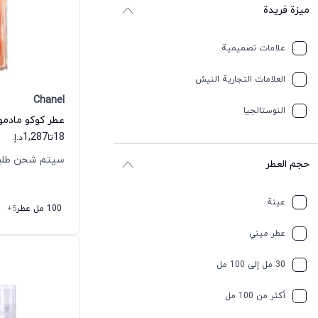
ميزة فريدة
علامات تصميمية
العلامات التجارية النيش
Chanel
النوستالجيا
1,287
18
تا
د.إ.
سيتم شحن طلبك خلال
حجم العطر
عينة
100 مل عطر
+5
عطر ميني
30 مل إلى 100 مل
أكثر من 100 مل