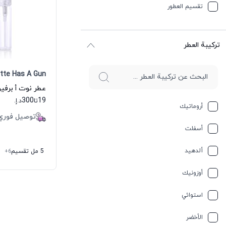
تقسیم العطور
ترکیبة العطر
ette Has A Gun
300
19
تا
د.إ.
أروماتيك
توصيل فوري
أسفلت
ألدهيد
5 مل تقسيم
+6
أوزونيك
استوائي
الأخضر