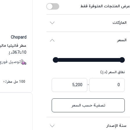
عرض المنتجات المتوفرة فقط
الماركات
Chopard
السعر
367
10
تا
د.إ.
توصيل فوري
نطاق السعر (د.إ.)
100 مل عطر
+2
-
تصفية حسب السعر
سنة الإصدار