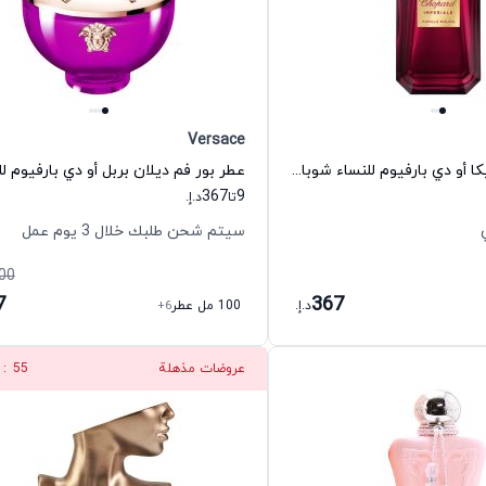
Versace
عطر فانيليا ماليكا أو دي بارفيوم للنساء شوبارد
367
9
تا
د.إ.
سيتم شحن طلبك خلال 3 يوم عمل
00
7
367
د.إ.
100 مل عطر
+6
عروضات مذهلة
54
: