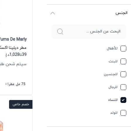
الجنس
fums De Marly
للأطفال
1,028
39
تا
د.إ.
للبنت
سيتم شحن طلبك خلال
للجنسين
75 مل عطر
+5
للرجال
للنساء
خصم خاص
للولد