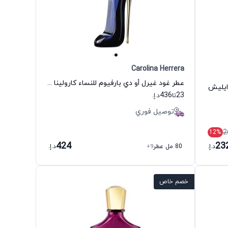
Carolina Herrera
عطر غود غيرل أو دي بارفيوم للنساء كارولينا هيريرا
ايليش
436
23
تا
د.إ.
توصيل فوري
2
12
%
424
23
د.إ.
80 مل عطر
+9
د.إ.
خصم خاص