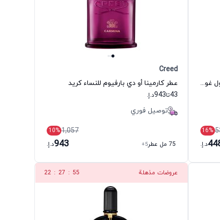
Creed
عطر لا بيل أو دي بارفيوم للنساء جان بول غوتييه
عطر كارمينا أو دي بارفيوم للنساء كريد
943
43
تا
د.إ.
توصيل فوري
1,057
5
10
%
16
%
943
44
د.إ.
75 مل عطر
+5
د.إ.
عروضات مذهلة
54
:
27
:
22