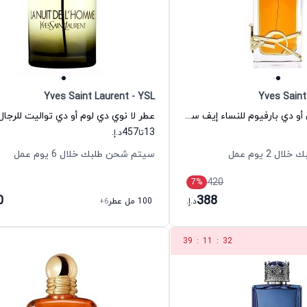
Yves Saint Laurent - YSL
Yves Saint
عطر ليبر إنتنس أو دي بارفيوم للنساء إيف سان لوران
457
13
تا
د.إ.
 2 يوم عمل
سيتم شحن طلبك خلال 6 يوم عمل
420
7
%
0
388
د.إ.
100 مل عطر
+6
39
:
11
:
31