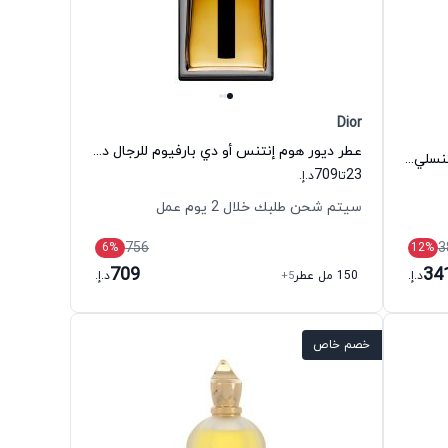
Dior
عطر ديور هوم إنتنس أو دي بارفيوم للرجال ديور
عطر امبوريو ارماني سترونجر ويذ يو إنتنسلي أو دي بارفيوم للرجال جورجيو أرماني
709
23
تا
د.إ.
سيتم شحن طلبك خلال 2 يوم عمل
756
3
6
%
12
%
709
34
د.إ.
150 مل عطر
+5
د.إ.
خصم خاص