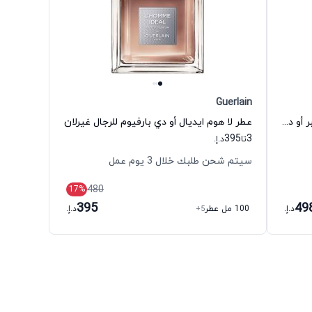
Guerlain
عطر إمبوريو أرماني سترونجر ويذ يو أمبر أو دي بارفيوم للجنسين جورجيو أرماني
عطر لا هوم ايديال أو دي بارفيوم للرجال غيرلان
395
3
تا
د.إ.
سيتم شحن طلبك خلال 3 يوم عمل
480
17
%
395
49
د.إ.
100 مل عطر
+5
د.إ.