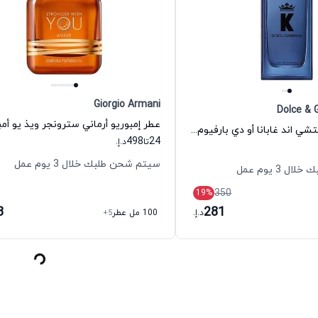
Giorgio Armani
Dolce & 
عطر كاي بي دولتشي اند غابانا أو دي بارفيوم للرجال دولتشي اند غابانا
498
24
تا
د.إ.
سيتم شحن طلبك خلال 3 يوم عمل
 3 يوم عمل
350
19
%
8
281
د.إ.
100 مل عطر
+5