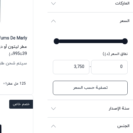
الماركات
السعر
fums De Marly
عطر ليتون أو د
995
39
نطاق السعر (د.إ.)
تا
د.إ.
سيتم شحن طلبك خلال
-
125 مل عطر
+9
تصفية حسب السعر
خصم خاص
سنة الإصدار
الجنس