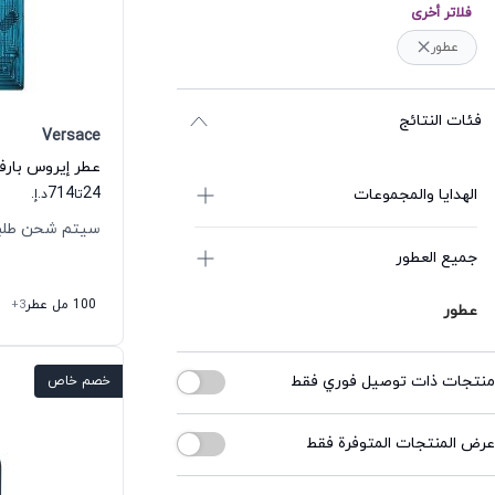
فلاتر أخرى
عطور
فئات النتائج
Versace
عطر إيروس بارف
714
24
الهدايا والمجموعات
تا
د.إ.
سيتم شحن طلبك خلال
جميع العطور
100 مل عطر
+3
عطور
منتجات ذات توصيل فوري فقط
خصم خاص
عرض المنتجات المتوفرة فقط