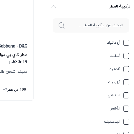
ترکیبة العطر
أروماتيك
Gabbana - D&G
أسفلت
630
19
تا
د.إ.
ألدهيد
سيتم شحن طلبك خلال
أوزونيك
100 مل عطر
+7
استوائي
الأخضر
البلاستيك