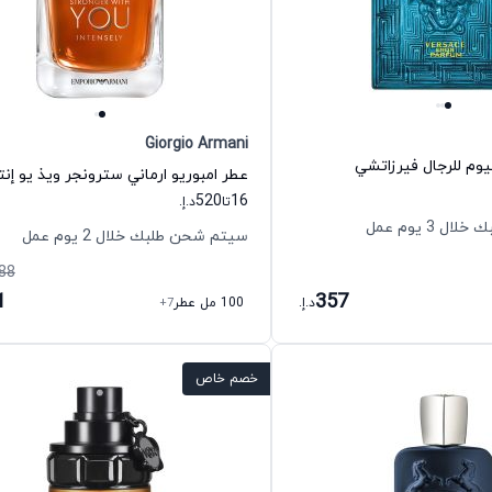
Giorgio Armani
يوم للرجال فيرزاتشي
520
16
تا
د.إ.
 3 يوم عمل
سيتم شحن طلبك خلال 2 يوم عمل
88
1
357
د.إ.
100 مل عطر
+7
خصم خاص