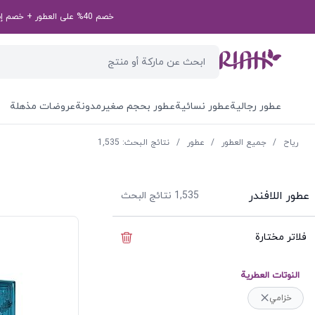
خصم 40% على العطور + خصم إضافي بقيمة 50 درهم إماراتي على طلبك الأول! رمز الخصم الخاص بك: first50aed
عطور رجالية
عطور نسائية
عطور بحجم صغير
مدونة
عروضات مذهلة
ریاح
/
جميع العطور
/
عطور
/
نتائج البحث: 1,535
عطور اللافندر
1,535
نتائج البحث
فلاتر مختارة
إخفاء الفلاتر
النوتات العطرية
خزامي