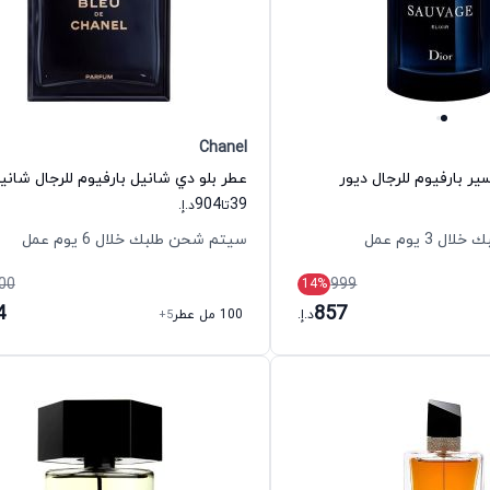
Chanel
ر بارفيوم للرجال ديور
عطر بلو دي شانيل بارفيوم للرجال شاني
904
39
تا
د.إ.
 3 يوم عمل
سيتم شحن طلبك خلال 6 يوم عمل
00
999
14
%
4
857
د.إ.
100 مل عطر
+5