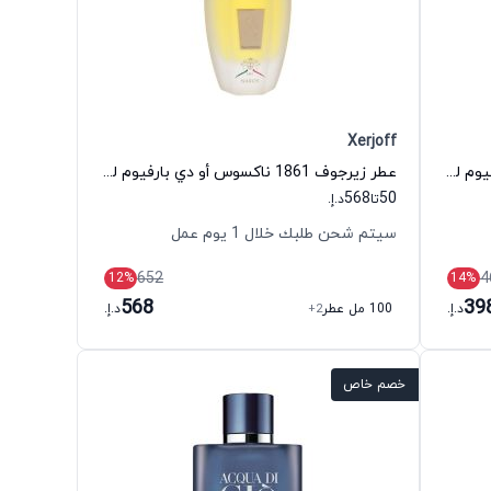
Xerjoff
عطر سبايس بومب إكستريم أو دي بارفيوم للرجال فيكتور آند رولف
عطر زيرجوف 1861 ناكسوس أو دي بارفيوم للجنسين زيرجوف
568
50
تا
د.إ.
سيتم شحن طلبك خلال 1 يوم عمل
652
4
12
%
14
%
568
39
د.إ.
100 مل عطر
+2
د.إ.
خصم خاص