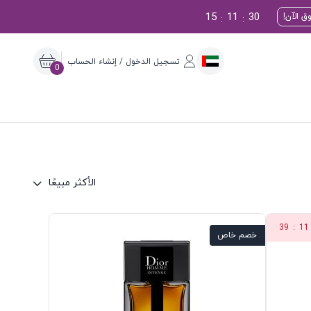
15
11
29
ق الآن!
:
:
تسجيل الدخول / إنشاء الحساب
0
الأكثر مبيعًا
39
:
11
خصم خاص