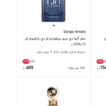
Giorgio Armani
ل
عطر أكوا دي جيو بروفوندو أو دي بارفيوم للرجال جورجيو أرماني
633
12
تا
د.إ.
سيتم شحن طلبك خلال 3 يوم عمل
531
8
17
%
5
%
439
75
د.إ.
100 مل عطر
+9
د.إ.