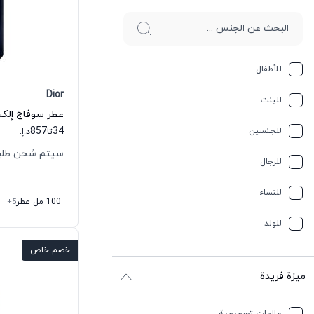
للأطفال
Dior
للبنت
عطر سوفاج إلكسي
857
34
للجنسين
تا
د.إ.
سيتم شحن طلبك خلال
للرجال
للنساء
100 مل عطر
+5
للولد
خصم خاص
ميزة فريدة