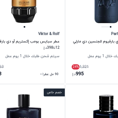
Viktor & Rolf
Par
ي بارفيوم للجنسين دي مارلي
398
12
تا
د.إ.
 1 يوم عمل
سيتم شحن طلبك خلال 1 يوم عمل
63
1,321
24
%
8
995
د.إ.
90 مل عطر
+3
خصم خاص