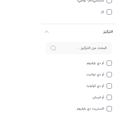
سبایسي(حار- توابلي)
جوز الهند
مُرّ
حار وسبايسي
التركيز
حامِض
حلو
حليب
أو دي بارفيوم
حمضيات
أو دي تواليت
حيواني
أو دي كولونيا
خشبي
أو فريش
خشبي
اكستريت دي بارفيوم
خفیف وسبايسي