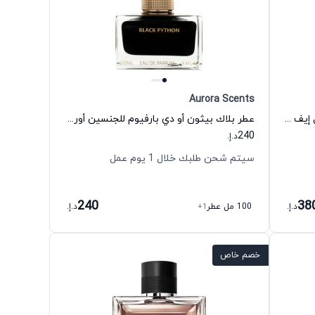
Aurora Scents
عطر لا نوي دي لوم أو دي تواليت للرجال إيف سان لوران
عطر بلاك بيثون أو دي بارفيوم للجنسين أورورا سنتس
240
د.إ.
سيتم شحن طلبك خلال 1 يوم عمل
240
38
د.إ.
100 مل عطر
+1
د.إ.
خصم خاص