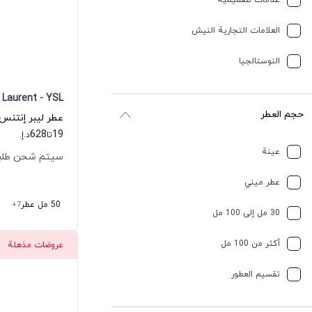
علامات تصميمية
العلامات التجارية النيش
النوستالجيا
 Laurent - YSL
حجم العطر
628
19
تا
د.إ.
عينة
سيتم شحن طلبك خلال
عطر ميني
50 مل عطر
+7
30 مل إلى 100 مل
أكثر من 100 مل
عروضات مذهلة
تقسیم العطور