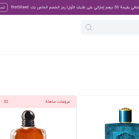
تسو
عروضات مذهلة
31
: