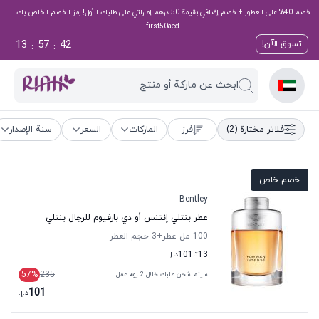
خصم 40% على العطور + خصم إضافي بقيمة 50 درهم إماراتي على طلبك الأول! رمز الخصم الخاص بك:
first50aed
13
57
41
تسوق الآن!
:
:
ابحث عن ماركة أو منتج
فلاتر مختارة
(2)
فرز
الماركات
السعر
سنة الإصدار
خصم خاص
Bentley
عطر بنتلي إنتنس أو دي بارفيوم للرجال بنتلي
100 مل عطر
+3
حجم العطر
13
تا
101
د.إ.
57
%
235
سيتم شحن طلبك خلال 2 يوم عمل
101
د.إ.