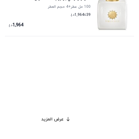
100 مل عطر
+4
حجم العطر
39
تا
1,964
د.إ.
1,964
د.إ.
عرض المزيد