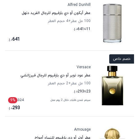
Alfred Dunhill
عطر أيكون أو دي بارفيوم للرجال الفريد دنهل
100 مل عطر
+4
حجم العطر
11
تا
641
د.إ.
641
د.إ.
خصم خاص
Versace
عطر عود نوير أو دي بارفيوم للرجال فيرزاتشي
100 مل عطر
+2
حجم العطر
23
تا
293
د.إ.
9
%
324
سيتم شحن طلبك خلال 2 يوم عمل
293
د.إ.
Amouage
عطر أونر أو دي بارفيوم للنساء أمواج