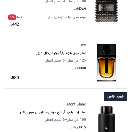
100 مل عطر
+4
حجم العطر
9
تا
442
د.إ.
6
%
471
سيتم شحن طلبك خلال 4 يوم عمل
442
د.إ.
Dior
عطر ديور هوم بارفيوم للرجال ديور
125 مل عطر
+6
حجم العطر
8
تا
880
د.إ.
880
د.إ.
خصم خاص
Mont Blanc
عطر إكسبلورر أو دي بارفيوم للرجال مون بلان
100 مل عطر
+6
حجم العطر
15
تا
450
د.إ.