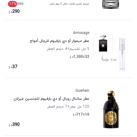
17
%
350
سيتم شحن طلبك خلال 3 يوم عمل
290
د.إ.
Amouage
عطر ميموار أو دي بارفيوم للرجال أمواج
5 مل تقسيم
+4
حجم العطر
32
تا
1,300
د.إ.
37
د.إ.
Guerlain
عطر سانتال رويال أو دي بارفيوم للجنسين غيرلان
125 مل عطر
+7
حجم العطر
10
تا
717
د.إ.
390
د.إ.