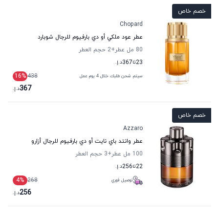
خصم خاص
Chopard
عطر عود ملكي أو دي بارفيوم للرجال شوبارد
80 مل عطر
+2
حجم العطر
23
تا
367
د.إ.
16
%
438
سيتم شحن طلبك خلال 4 يوم عمل
367
د.إ.
خصم خاص
Azzaro
عطر وانتد باي نايت أو دي بارفيوم للرجال أزارو
100 مل عطر
+3
حجم العطر
22
تا
256
د.إ.
4
%
268
توصيل فوري
256
د.إ.