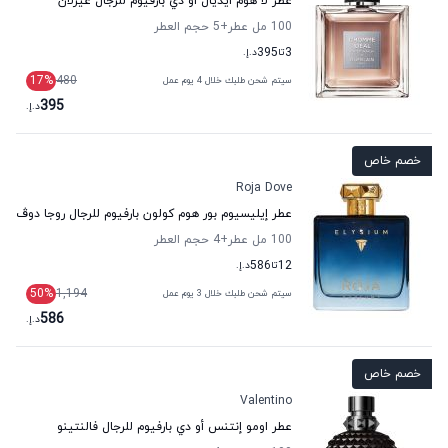
عطر لا هوم ايديال أو دي بارفيوم للرجال غيرلان
100 مل عطر
+5
حجم العطر
3
تا
395
د.إ.
17
%
480
سيتم شحن طلبك خلال 4 يوم عمل
395
د.إ.
خصم خاص
Roja Dove
عطر إيليسيوم بور هوم كولون بارفيوم للرجال روجا دوڤ
100 مل عطر
+4
حجم العطر
12
تا
586
د.إ.
50
%
1,194
سيتم شحن طلبك خلال 3 يوم عمل
586
د.إ.
خصم خاص
Valentino
عطر اومو إنتنس أو دي بارفيوم للرجال فالنتينو