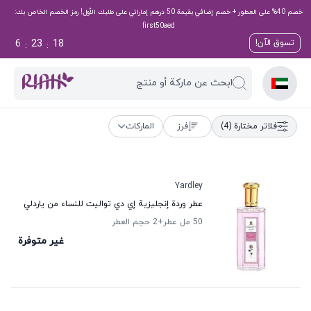
خصم 40% على العطور + خصم إضافي بقيمة 50 درهم إماراتي على طلبك الأول! رمز الخصم الخاص بك:
first50aed
6
23
18
تسوق الآن!
:
:
ابحث عن ماركة أو منتج
فلاتر مختارة
(4)
فرز
الماركات
Yardley
عطر وردة إنجليزية إي دي تواليت للنساء من ياردلي
50 مل عطر
+2
حجم العطر
غير متوفرة