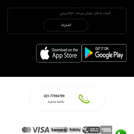
:
اشترك
021-77094789
مكالمة هاتفية