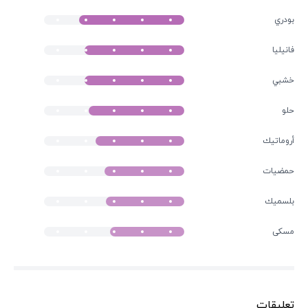
بودري
فانيليا
خشبي
حلو
أروماتيك
حمضيات
بلسميك
مسكى
تعليقات