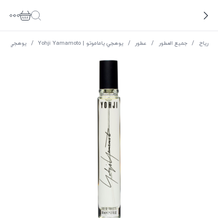
ریاح
/
جميع العطور
/
عطور
/
يوهجي ياماموتو | Yohji Yamamoto
/
يوهجي 1996 او دي تواليت للنساء يوهجي ياماموتو