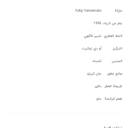
ماركة
Yohji Yamamoto
عام من البناء
1996
الخط العطري
شيبر فاكهي
التركيز
أو دي تواليت
الجنس
للنساء
صانع عطور
جان كيرلو
طبيعة العطر
دافئ
طعم الرائحة
حلو