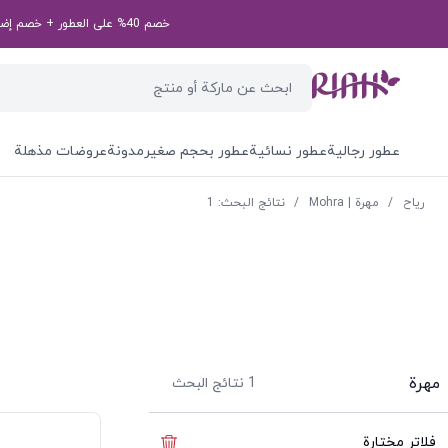
خصم 40% على العطور + خصم إضافي بقيمة 50 درهم إماراتي على طلبك الأول! رمز الخصم الخاص بك: first50aed
عطور رجالية
عطور نسائية
عطور بحجم صغير
مدونة
عروضات مذهلة
ریاح
/
مهرة | Mohra
/
نتائج البحث: 1
مهرة
1
نتائج البحث
فلاتر مختارة
إخفاء الفلاتر