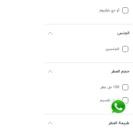
أو دي بارفيوم
الجنس
للجنسين
حجم العطر
100 مل عطر
5 مل تقسيم
طبيعة العطر