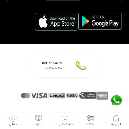
021-77094789
مكالمة هاتفية
الرئيسية
الفئات
سلة المشتريات
مدونة
حسابي