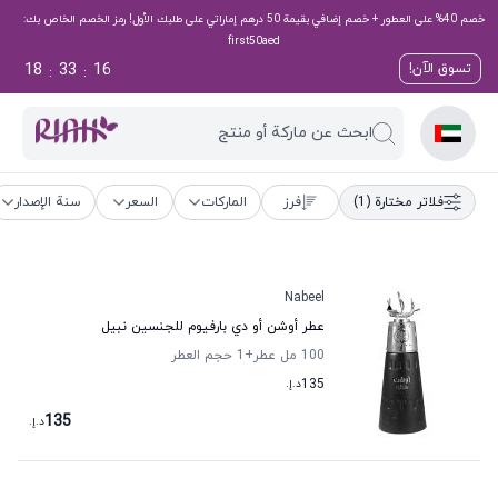
خصم 40% على العطور + خصم إضافي بقيمة 50 درهم إماراتي على طلبك الأول! رمز الخصم الخاص بك:
first50aed
18
33
15
تسوق الآن!
:
:
ابحث عن ماركة أو منتج
فلاتر مختارة
(1)
فرز
الماركات
السعر
سنة الإصدار
Nabeel
عطر أوشن أو دي بارفيوم للجنسين نبيل
100 مل عطر
+1
حجم العطر
135
د.إ.
135
د.إ.