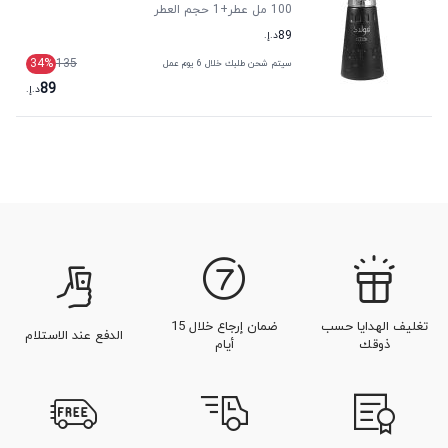
100 مل عطر
+1
حجم العطر
89
د.إ.
34
%
135
سيتم شحن طلبك خلال 6 يوم عمل
89
د.إ.
تغليف الهدايا حسب
ضمان إرجاع خلال 15
الدفع عند الاستلام
ذوقك
أيام