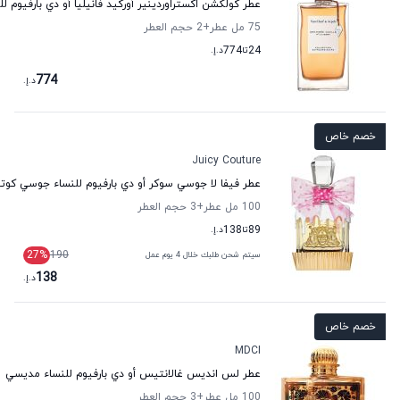
عطر كولكشن اكستراوردينير أوركيد فانيليا أو دي بارفيوم لل
75 مل عطر
+2
حجم العطر
24
تا
774
د.إ.
774
د.إ.
خصم خاص
Juicy Couture
عطر فيفا لا جوسي سوكر أو دي بارفيوم للنساء جوسي كوتو
100 مل عطر
+3
حجم العطر
89
تا
138
د.إ.
27
%
190
سيتم شحن طلبك خلال 4 يوم عمل
138
د.إ.
خصم خاص
MDCI
عطر لس انديس غالانتيس أو دي بارفيوم للنساء مديسي
100 مل عطر
+3
حجم العطر