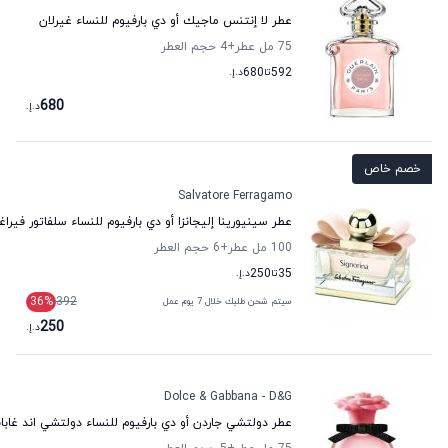
عطر لا إنتنس ماجيك أو دي بارفيوم للنساء غيرلان
75 مل عطر
+4
حجم العطر
592
تا
680
د.إ.
680
د.إ.
خصم خاص
Salvatore Ferragamo
عطر سينيورينا إليجانزا أو دي بارفيوم للنساء سلفاتور فيراغ
100 مل عطر
+6
حجم العطر
35
تا
250
د.إ.
36
%
392
سيتم شحن طلبك خلال 7 يوم عمل
250
د.إ.
Dolce & Gabbana - D&G
عطر دولتشي جاردن أو دي بارفيوم للنساء دولتشي اند غابان