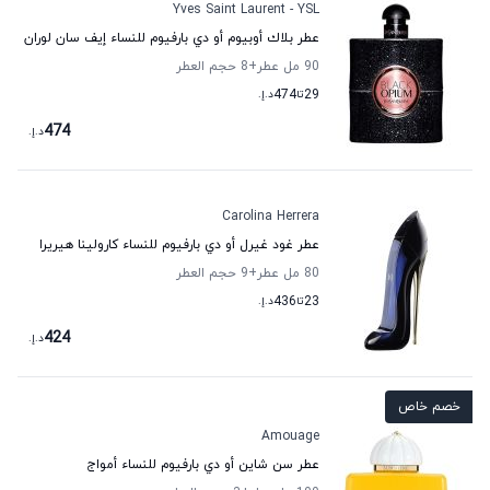
Yves Saint Laurent - YSL
عطر بلاك أوبيوم أو دي بارفيوم للنساء إيف سان لوران
90 مل عطر
+8
حجم العطر
29
تا
474
د.إ.
474
د.إ.
Carolina Herrera
عطر غود غيرل أو دي بارفيوم للنساء كارولينا هيريرا
80 مل عطر
+9
حجم العطر
23
تا
436
د.إ.
424
د.إ.
خصم خاص
Amouage
عطر سن شاين أو دي بارفيوم للنساء أمواج