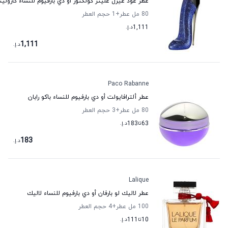
عطر غود غيرل غليتر كولكتور أو دي بارفيوم للنساء كارولينا
80 مل عطر
+1
حجم العطر
1,111
د.إ.
1,111
د.إ.
Paco Rabanne
عطر ألترافايولت أو دي بارفيوم للنساء باكو رابان
80 مل عطر
+3
حجم العطر
63
تا
183
د.إ.
183
د.إ.
Lalique
عطر لاليك لو بارفان أو دي بارفيوم للنساء لاليك
100 مل عطر
+4
حجم العطر
10
تا
111
د.إ.