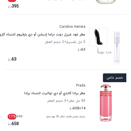
395
د.إ.
Carolina Herrera
عطر غود غيرل دوت دراما إديشن أو دي بارفيوم للنساء كارول
5 مل تقسيم
+2
حجم العطر
63
د.إ.
63
د.إ.
خصم خاص
Prada
عطر برادا كاندي أو دي تواليت للنساء برادا
80 مل عطر
+6
حجم العطر
14
تا
658
د.إ.
17
%
799
سيتم شحن طلبك خلال 36 يوم عمل
658
د.إ.