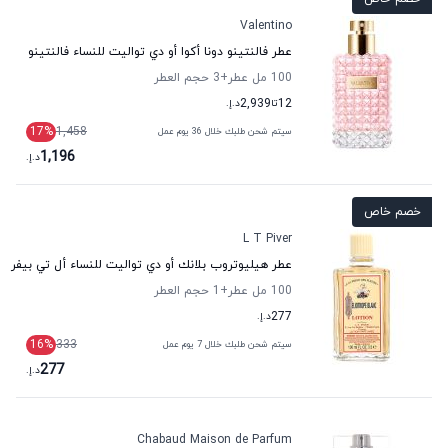
Valentino
عطر فالنتينو دونا أكوا أو دي تواليت للنساء فالنتينو
100 مل عطر
+3
حجم العطر
12
تا
2,939
د.إ.
17
%
1,458
سيتم شحن طلبك خلال 36 يوم عمل
1,196
د.إ.
خصم خاص
L T Piver
عطر هيليوتروب بلانك أو دي تواليت للنساء أل تي بيفر
100 مل عطر
+1
حجم العطر
277
د.إ.
16
%
333
سيتم شحن طلبك خلال 7 يوم عمل
277
د.إ.
Chabaud Maison de Parfum