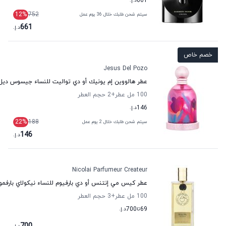
661
د.إ.
12
%
752
سيتم شحن طلبك خلال 36 يوم عمل
661
د.إ.
خصم خاص
Jesus Del Pozo
عطر هالووين إم يونيك أو دي تواليت للنساء جيسوس ديل 
100 مل عطر
+2
حجم العطر
146
د.إ.
22
%
188
سيتم شحن طلبك خلال 2 يوم عمل
146
د.إ.
Nicolai Parfumeur Createur
عطر كيس مي إنتنس أو دي بارفيوم للنساء نيكولاي بارفمور 
100 مل عطر
+3
حجم العطر
69
تا
700
د.إ.