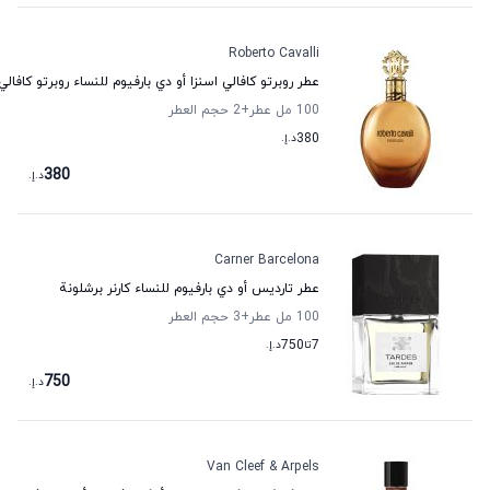
Roberto Cavalli
عطر روبرتو كافالي اسنزا أو دي بارفيوم للنساء روبرتو كافالي
100 مل عطر
+2
حجم العطر
380
د.إ.
380
د.إ.
Carner Barcelona
عطر تارديس أو دي بارفيوم للنساء كارنر برشلونة
100 مل عطر
+3
حجم العطر
7
تا
750
د.إ.
750
د.إ.
Van Cleef & Arpels