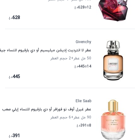
12
تا
628
د.إ.
628
د.إ.
Givenchy
عطر لا انترديت إديشن ميليسيم أو دي بارفيوم للنساء جي
50 مل عطر
+2
حجم العطر
14
تا
445
د.إ.
445
د.إ.
Elie Saab
عطر غيرل أوف نو فورافر أو دي بارفيوم للنساء إيلي صعب
90 مل عطر
+6
حجم العطر
8
تا
391
د.إ.
391
د.إ.