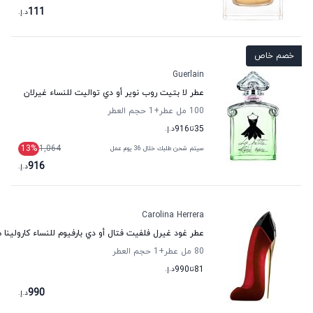
111
د.إ.
خصم خاص
Guerlain
عطر لا بتيت روب نوير أو دي تواليت للنساء غيرلان
100 مل عطر
+1
حجم العطر
35
تا
916
د.إ.
13
%
1,064
سيتم شحن طلبك خلال 36 يوم عمل
916
د.إ.
Carolina Herrera
عطر غود غيرل فلفيت فتال أو دي بارفيوم للنساء كارولينا ه
80 مل عطر
+1
حجم العطر
81
تا
990
د.إ.
990
د.إ.