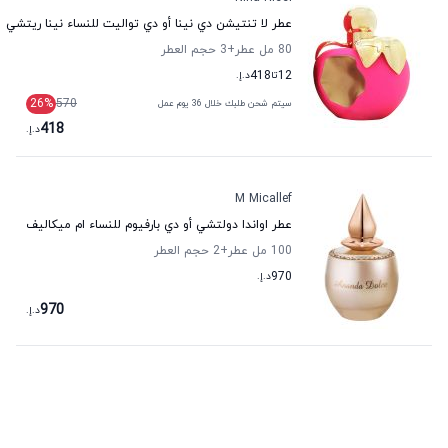
عطر لا تنتيشن دي نينا أو دي تواليت للنساء نينا ريتشي
80 مل عطر
+3
حجم العطر
12
تا
418
د.إ.
26
%
570
سيتم شحن طلبك خلال 36 يوم عمل
418
د.إ.
M Micallef
عطر اواندا دولتشي أو دي بارفيوم للنساء ام ميكاليف
100 مل عطر
+2
حجم العطر
970
د.إ.
970
د.إ.