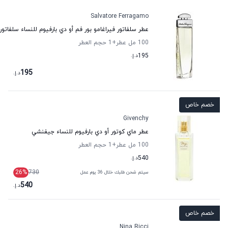
Salvatore Ferragamo
عطر سلفاتور فيراغامو بور فم أو دي بارفيوم للنساء سلفاتور
100 مل عطر
+1
حجم العطر
195
د.إ.
195
د.إ.
خصم خاص
Givenchy
عطر ماي كوتور أو دي بارفيوم للنساء جيفنشي
100 مل عطر
+1
حجم العطر
540
د.إ.
26
%
730
سيتم شحن طلبك خلال 36 يوم عمل
540
د.إ.
خصم خاص
Nina Ricci