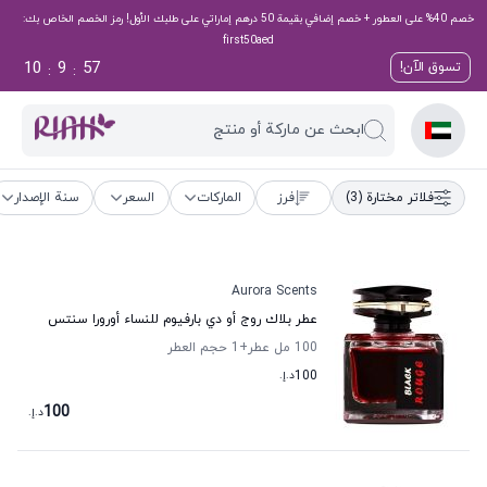
خصم 40% على العطور + خصم إضافي بقيمة 50 درهم إماراتي على طلبك الأول! رمز الخصم الخاص بك:
first50aed
10
9
56
تسوق الآن!
:
:
ابحث عن ماركة أو منتج
فلاتر مختارة
(3)
فرز
الماركات
السعر
سنة الإصدار
Aurora Scents
عطر بلاك روج أو دي بارفيوم للنساء أورورا سنتس
100 مل عطر
+1
حجم العطر
100
د.إ.
100
د.إ.