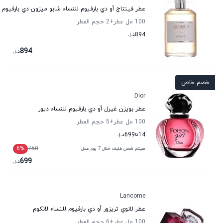
عطر فينتاج أو دي بارفيوم للنساء شابو ميزون دي بارفيوم
100 مل عطر
+2
حجم العطر
894
د.إ.
894
د.إ.
خصم خاص
Dior
عطر بويزن غيرل أو دي بارفيوم للنساء ديور
100 مل عطر
+5
حجم العطر
14
تا
699
د.إ.
6
%
750
سيتم شحن طلبك خلال 7 يوم عمل
699
د.إ.
Lancome
عطر لانوي تريزور أو دي بارفيوم للنساء لانكوم
100 مل عطر
+6
حجم العطر