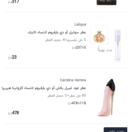
317
د.إ.
Lalique
عطر سوليل أو دي بارفيوم للنساء لاليك
5 مل تقسيم
+4
حجم العطر
5
تا
207
د.إ.
23
د.إ.
Carolina Herrera
عطر غود غيرل بلاش أو دي بارفيوم للنساء كارولينا هيريرا
80 مل عطر
+5
حجم العطر
118
تا
478
د.إ.
478
د.إ.
خصم خاص