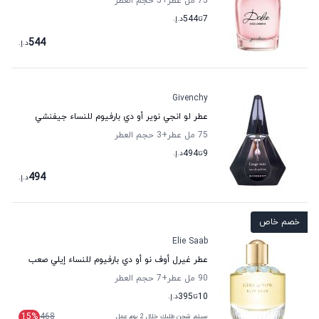
75 مل عطر
+5
حجم العطر
7
تا
544
د.إ.
544
د.إ.
Givenchy
عطر لو انجي نوير أو دي بارفيوم للنساء جيفنشي
75 مل عطر
+3
حجم العطر
9
تا
494
د.إ.
494
د.إ.
خصم خاص
Elie Saab
عطر غيرل أوف نو أو دي بارفيوم للنساء إيلي صعب
90 مل عطر
+7
حجم العطر
10
تا
395
د.إ.
15
%
468
سيتم شحن طلبك خلال 2 يوم عمل