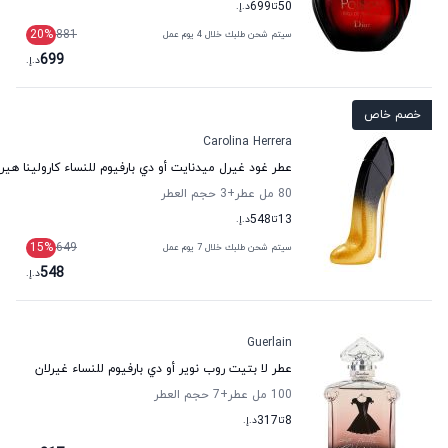
50
تا
699
د.إ.
20
%
881
سيتم شحن طلبك خلال 4 يوم عمل
699
د.إ.
خصم خاص
Carolina Herrera
عطر غود غيرل ميدنايت أو دي بارفيوم للنساء كارولينا هيري
80 مل عطر
+3
حجم العطر
13
تا
548
د.إ.
15
%
649
سيتم شحن طلبك خلال 7 يوم عمل
548
د.إ.
Guerlain
عطر لا بتيت روب نوير أو دي بارفيوم للنساء غيرلان
100 مل عطر
+7
حجم العطر
8
تا
317
د.إ.