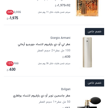
92
تا
1,975
د.إ.
34
%
2,995
سيتم شحن طلبك خلال 11 يوم عمل
1,975
د.إ.
خصم خاص
Giorgio Armani
عطر لي أو دي بارفيوم للنساء جورجيو أرماني
100 مل عطر
+2
حجم العطر
630
د.إ.
10
%
700
سيتم شحن طلبك خلال 36 يوم عمل
630
د.إ.
خصم خاص
Bvlgari
عطر جاسمين نوير أو دي بارفيوم للنساء بولغاري
50 مل عطر
+1
حجم العطر