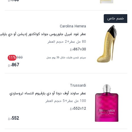
700
د.إ.
خصم خاص
Carolina Herrera
عطر غود غيرل جلوريوس جولد كولكتور إديشن أو دي بارفيوم 
80 مل عطر
+2
حجم العطر
30
تا
867
د.إ.
11
%
980
سيتم شحن طلبك خلال 36 يوم عمل
867
د.إ.
Trussardi
عطر ساوند أوف دونا أو دي بارفيوم للنساء تروساردي
100 مل عطر
+5
حجم العطر
12
تا
552
د.إ.
552
د.إ.