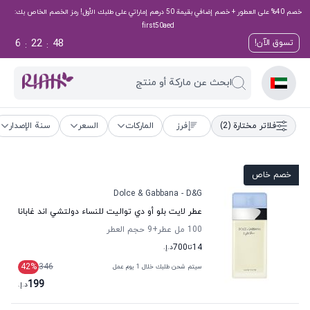
خصم 40% على العطور + خصم إضافي بقيمة 50 درهم إماراتي على طلبك الأول! رمز الخصم الخاص بك:
first50aed
6
22
47
تسوق الآن!
:
:
ابحث عن ماركة أو منتج
فلاتر مختارة
(2)
فرز
الماركات
السعر
سنة الإصدار
خصم خاص
Dolce & Gabbana - D&G
عطر لايت بلو أو دي تواليت للنساء دولتشي اند غابانا
100 مل عطر
+9
حجم العطر
14
تا
700
د.إ.
42
%
346
سيتم شحن طلبك خلال 1 يوم عمل
199
د.إ.