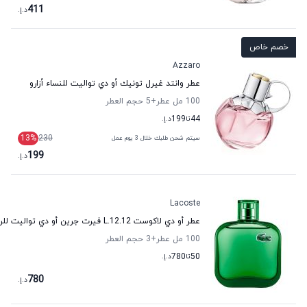
411
د.إ.
خصم خاص
Azzaro
عطر وانتد غيرل تونيك أو دي تواليت للنساء أزارو
100 مل عطر
+5
حجم العطر
44
تا
199
د.إ.
13
%
230
سيتم شحن طلبك خلال 3 يوم عمل
199
د.إ.
Lacoste
عطر أو دي لاكوست L.12.12 فيرت جرين أو دي تواليت للرجال لاكوست
100 مل عطر
+3
حجم العطر
50
تا
780
د.إ.
780
د.إ.