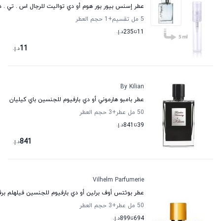
عطر إسنس بيور بور هوم أو دي تواليت للرجال اس . تي . 
5 مل تقسيم
+1
حجم العطر
11
تا
235
د.إ.
11
د.إ.
By Kilian
عطر بامبو هارموني أو دي بارفيوم للجنسين باي كيليان
50 مل عطر
+3
حجم العطر
39
تا
841
د.إ.
841
د.إ.
Vilhelm Parfumerie
عطر بوئتس أوف برلين أو دي بارفيوم للجنسين فيلهلم بر
50 مل عطر
+3
حجم العطر
694
تا
899
د.إ.