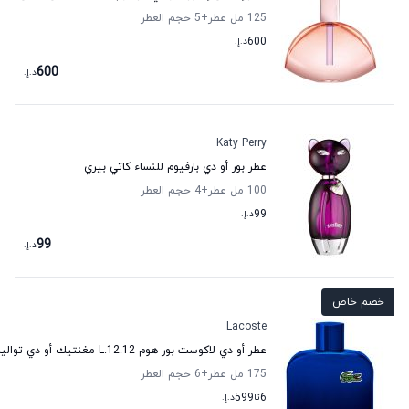
125 مل عطر
+5
حجم العطر
600
د.إ.
600
د.إ.
Katy Perry
عطر بور أو دي بارفيوم للنساء كاتي بيري
100 مل عطر
+4
حجم العطر
99
د.إ.
99
د.إ.
خصم خاص
Lacoste
عطر أو دي لاكوست بور هوم L.12.12 مغنتيك أو دي تواليت للرجال لاكوست
175 مل عطر
+6
حجم العطر
6
تا
599
د.إ.