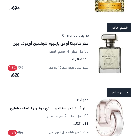
694
د.إ.
خصم خاص
Ormonde Jayne
عطر شامباكا أو دي بارفيوم للجنسين أورموند جين
88 مل عطر
+4
حجم العطر
40
تا
1,364
د.إ.
13
%
720
سيتم شحن طلبك خلال 10 يوم عمل
620
د.إ.
خصم خاص
Bvlgari
عطر أومنيا كريستالين أو دي بارفيوم للنساء بولغاري
100 مل عطر
+7
حجم العطر
11
تا
531
د.إ.
15
%
485
سيتم شحن طلبك خلال 3 يوم عمل