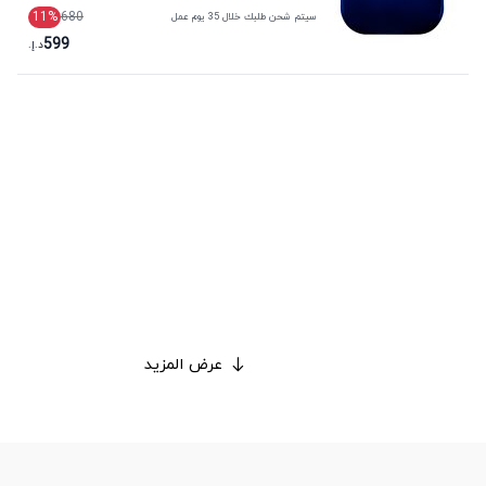
11
%
680
سيتم شحن طلبك خلال 35 يوم عمل
599
د.إ.
عرض المزيد