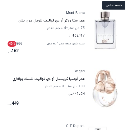
خصم خاص
Mont Blanc
عطر ستارووكر أو دي تواليت للرجال مون بلان
75 مل عطر
+4
حجم العطر
17
تا
162
د.إ.
46
%
300
سيتم شحن طلبك خلال 1 يوم عمل
162
د.إ.
Bvlgari
عطر أومنيا كريستال أو دي تواليت للنساء بولغاري
100 مل عطر
+8
حجم العطر
24
تا
449
د.إ.
449
د.إ.
S T Dupont