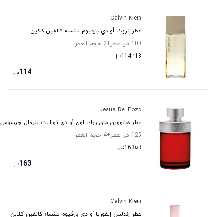
Calvin Klein
عطر تروث أو دي بارفيوم للنساء كالفين كلاين
100 مل عطر
+2
حجم العطر
13
تا
114
د.إ.
114
د.إ.
Jesus Del Pozo
عطر هالووين مان روك اون أو دي تواليت للرجال جيسوس د
125 مل عطر
+4
حجم العطر
8
تا
163
د.إ.
163
د.إ.
Calvin Klein
عطر إندلس إيفوريا أو دي بارفيوم للنساء كالفين كلاين