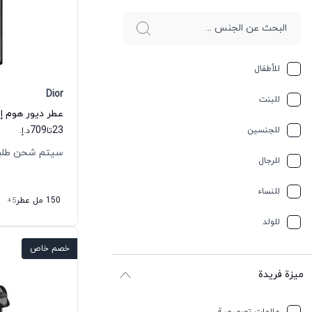
للأطفال
Dior
للبنت
709
23
للجنسين
تا
د.إ.
سيتم شحن طلبك خلال
للرجال
للنساء
150 مل عطر
+5
للولد
خصم خاص
ميزة فريدة