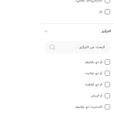
سبایسي(حار- توابلي)
جوز الهند
مُرّ
حار وسبايسي
التركيز
حامِض
حلو
حليب
أو دي بارفيوم
حمضيات
أو دي تواليت
حيواني
أو دي كولونيا
خشبي
أو فريش
خشبي
اكستريت دي بارفيوم
خفیف وسبايسي