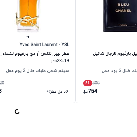
Yves Saint Laurent - YSL
ل بارفيوم للرجال شانيل
628
19
تا
د.إ.
 6 يوم عمل
سيتم شحن طلبك خلال 2 يوم عمل
20
800
5
%
8
754
د.إ.
50 مل عطر
+7