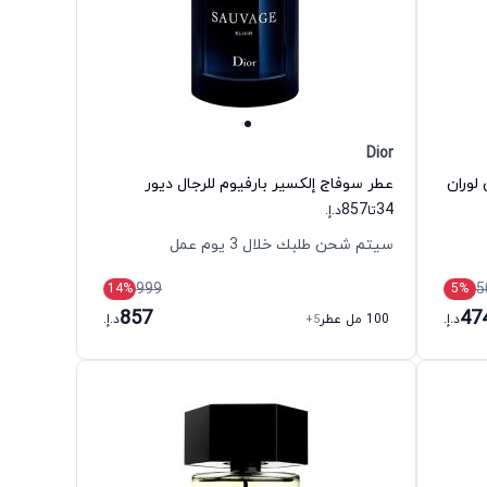
Dior
لوران
عطر سوفاج إلكسير بارفيوم للرجال ديور
857
34
تا
د.إ.
سيتم شحن طلبك خلال 3 يوم عمل
999
5
14
%
5
%
857
47
د.إ.
100 مل عطر
+5
د.إ.