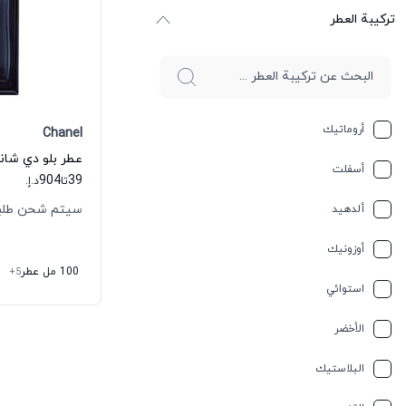
ترکیبة العطر
أروماتيك
Chanel
عطر بلو دي شاني
أسفلت
904
39
تا
د.إ.
سيتم شحن طلبك خلال
ألدهيد
أوزونيك
100 مل عطر
+5
استوائي
الأخضر
البلاستيك