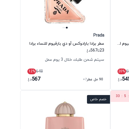
Prada
عطر ديفيد يورمان فراجرانس أو دي بارفيوم للنساء ديفيد يورمان
عطر برادا بارادوكس أو دي بارفيوم للنساء برادا
567
23
تا
د.إ.
سيتم شحن طلبك خلال 3 يوم عمل
648
6
12
%
20
%
567
54
د.إ.
90 مل عطر
+7
د.إ.
33
:
5
:
خصم خاص