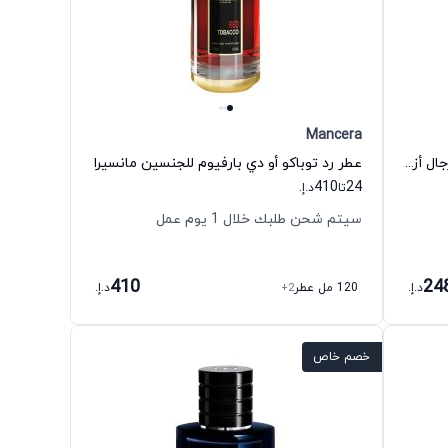
Mancera
عطر ذي موست وانتد أو دي بارفيوم للرجال أزارو
عطر رد توباكو أو دي بارفيوم للجنسين مانسيرا
410
24
تا
د.إ.
سيتم شحن طلبك خلال 1 يوم عمل
410
24
د.إ.
120 مل عطر
+2
د.إ.
خصم خاص