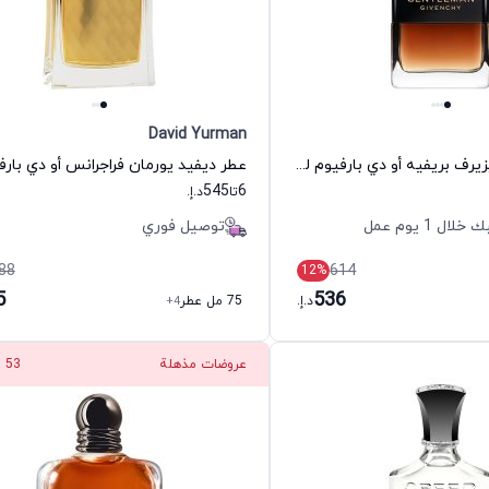
David Yurman
عطر جنتلمان ريزيرف بريفيه أو دي بارفيوم للرجال جيفنشي
545
6
تا
د.إ.
 1 يوم عمل
توصيل فوري
88
614
12
%
5
536
د.إ.
75 مل عطر
+4
عروضات مذهلة
52