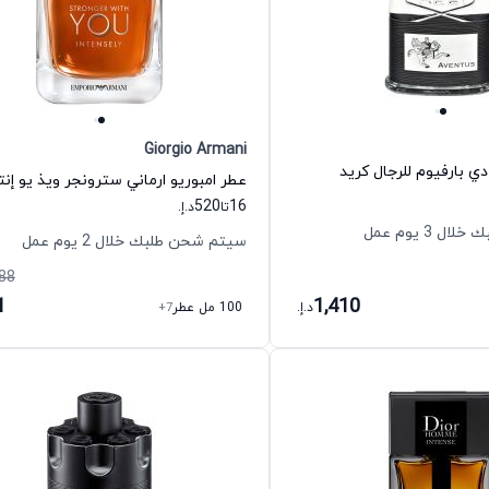
Giorgio Armani
ي بارفيوم للرجال كريد
520
16
تا
د.إ.
 3 يوم عمل
سيتم شحن طلبك خلال 2 يوم عمل
88
1
1,410
د.إ.
100 مل عطر
+7