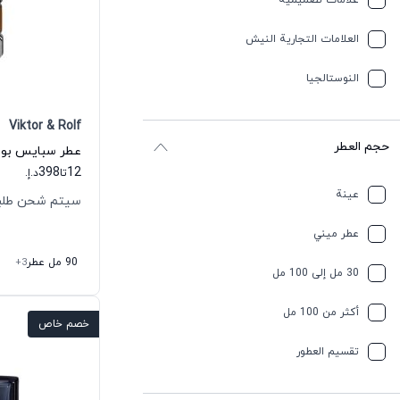
علامات تصميمية
العلامات التجارية النيش
النوستالجيا
Viktor & Rolf
حجم العطر
398
12
تا
د.إ.
عينة
سيتم شحن طلبك خلال
عطر ميني
90 مل عطر
+3
30 مل إلى 100 مل
أكثر من 100 مل
خصم خاص
تقسیم العطور