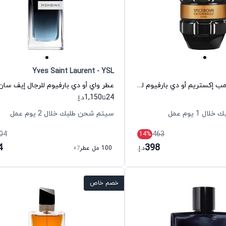
Yves Saint Laurent - YSL
عطر سبايس بومب إكستريم أو دي بارفيوم للرجال فيكتور آند رولف
عطر واي أو دي بارفيوم للرجال إيف سان 
1,150
24
تا
د.إ.
 1 يوم عمل
سيتم شحن طلبك خلال 2 يوم عمل
04
463
14
%
4
398
د.إ.
100 مل عطر
+7
خصم خاص