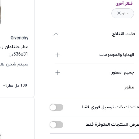
فلاتر أخرى
عطور
فئات النتائج
Givenchy
536
31
الهدايا والمجموعات
تا
د.إ.
سيتم شحن طلبك خلال
جميع العطور
100 مل عطر
+5
عطور
منتجات ذات توصيل فوري فقط
عرض المنتجات المتوفرة فقط