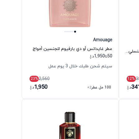
Amouage
عطر غايدانس أو دي بارفيوم للجنسين أمواج
عطر امبوريو ارماني سترونجر ويذ يو إنتنسلي أو دي بارفيوم للرجال جورجيو أرماني
1,950
50
تا
د.إ.
سيتم شحن طلبك خلال 3 يوم عمل
2,560
3
23
%
12
%
1,950
34
د.إ.
100 مل عطر
+2
د.إ.