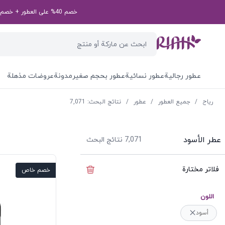
خصم 40% على العطور + خصم إضافي بقيمة 50 درهم إماراتي على طلبك الأول! رمز الخصم الخاص بك: first50aed
عطور رجالية
عطور نسائية
عطور بحجم صغير
مدونة
عروضات مذهلة
ریاح
/
جميع العطور
/
عطور
/
نتائج البحث: 7,071
عطر الأسود
7,071
نتائج البحث
فلاتر مختارة
إخفاء الفلاتر
خصم خاص
اللون
أسود