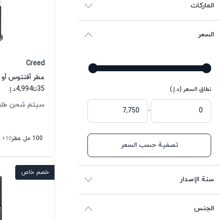
الماركات
السعر
Creed
عطر أفنتوس أو د
4,994
35
نطاق السعر (د.إ.)
تا
د.إ.
سيتم شحن طلبك خلال
-
100 مل عطر
+10
تصفية حسب السعر
خصم خاص
سنة الإصدار
الجنس