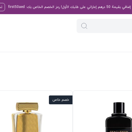
تس
خصم خاص