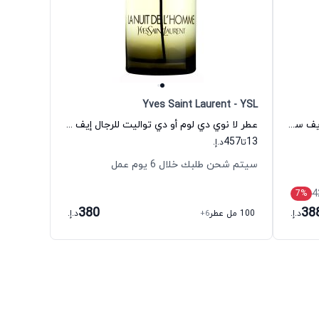
Yves Saint Laurent - YSL
عطر ليبر إنتنس أو دي بارفيوم للنساء إيف سان لوران
عطر لا نوي دي لوم أو دي تواليت للرجال إيف سان لوران
457
13
تا
د.إ.
سيتم شحن طلبك خلال 6 يوم عمل
4
7
%
380
38
د.إ.
100 مل عطر
+6
د.إ.