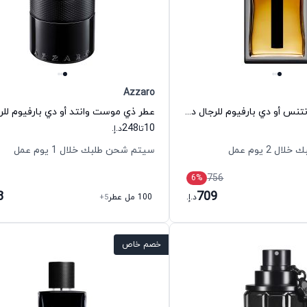
Azzaro
عطر ديور هوم إنتنس أو دي بارفيوم للرجال ديور
248
10
تا
د.إ.
 2 يوم عمل
سيتم شحن طلبك خلال 1 يوم عمل
756
6
%
8
709
د.إ.
100 مل عطر
+5
خصم خاص