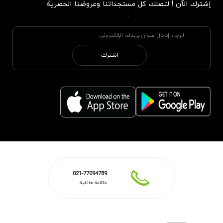
إشترك الآن ! لتصلك كل مستجداتنا وعروضنا الحصرية
:
اشترك
021-77094789
مكالمة هاتفية