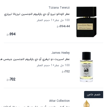
Tiziana Terenzi
عطر لاودانو نيرو أو دي بارفيوم للجنسين تيزيانا تيرنزي
100 مل عطر
+1
حجم العطر
44
تا
994
د.إ.
994
د.إ.
James Heeley
عطر اسبريت دو تيغري أو دي بارفيوم للجنسين جيمس هي
100 مل عطر
+1
حجم العطر
702
د.إ.
702
د.إ.
خصم خاص
Attar Collection