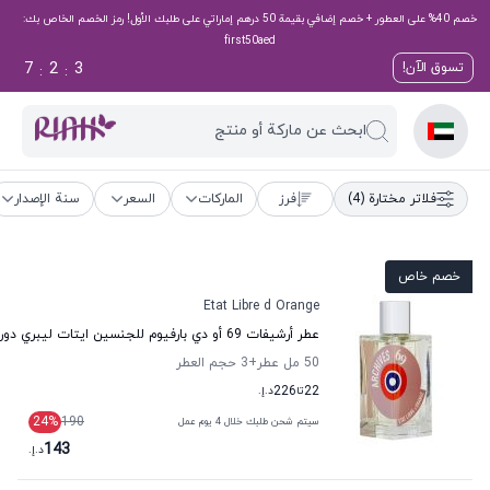
خصم 40% على العطور + خصم إضافي بقيمة 50 درهم إماراتي على طلبك الأول! رمز الخصم الخاص بك:
first50aed
7
2
3
تسوق الآن!
:
:
ابحث عن ماركة أو منتج
فلاتر مختارة
(4)
فرز
الماركات
السعر
سنة الإصدار
خصم خاص
Etat Libre d Orange
عطر أرشيفات 69 أو دي بارفيوم للجنسين ايتات ليبري دورانج
50 مل عطر
+3
حجم العطر
22
تا
226
د.إ.
24
%
190
سيتم شحن طلبك خلال 4 يوم عمل
143
د.إ.