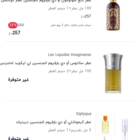
عطر كنغ سولومون أو دي بارفيوم للجنسين عطار كولكشن
100 مل عطر
+1
حجم العطر
257
د.إ.
26
%
350
سيتم شحن طلبك خلال 3 يوم عمل
257
د.إ.
Les Liquides Imaginaires
عطر سالتوس أو دي بارفيوم للجنسين لي ليكويد اماجينيرز
100 مل عطر
+2
حجم العطر
غير متوفرة
Diptyque
عطر كيمونانثي أو دي بارفيوم للجنسين ديبتيك
5 مل تقسيم
+1
حجم العطر
غير متوفرة