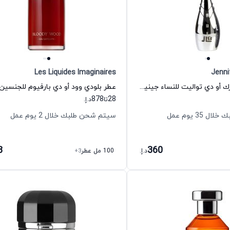
Les Liquides Imaginaires
Jenni
عطر غلو أفتر دارك أو دي تواليت للنساء جينيفر لوبيز
878
28
تا
د.إ.
35 يوم عمل
سيتم شحن طلبك خلال 2 يوم عمل
8
360
د.إ.
100 مل عطر
+3