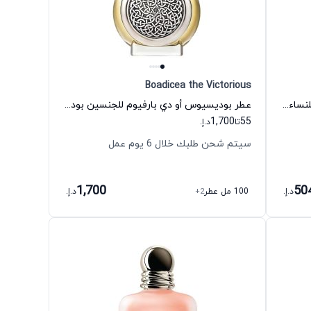
Boadicea the Victorious
عطر سكاندال باي نايت أو دي بارفيوم للنساء جان بول غوتييه
عطر بوديسيوس أو دي بارفيوم للجنسين بوديسيا ذي فيكتوريوس
1,700
55
تا
د.إ.
سيتم شحن طلبك خلال 6 يوم عمل
1,700
50
د.إ.
100 مل عطر
+2
د.إ.