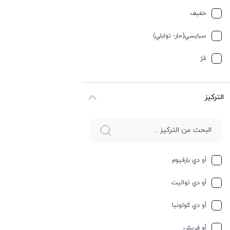
تيربيني
خفیف
جلد
سبایسي(حار- توابلي)
جوز الهند
مُرّ
حار وسبايسي
التركيز
حامِض
حلو
حليب
أو دي بارفيوم
حمضيات
أو دي تواليت
حيواني
أو دي كولونيا
خشبي
أو فريش