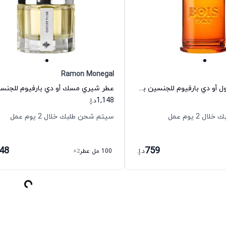
Ramon Monegal
عطر كوم إيل سول أو دي بارفيوم للجنسين بویس 1920
1,148
د.إ.
 2 يوم عمل
سيتم شحن طلبك خلال 2 يوم عمل
148
759
د.إ.
100 مل عطر
+2