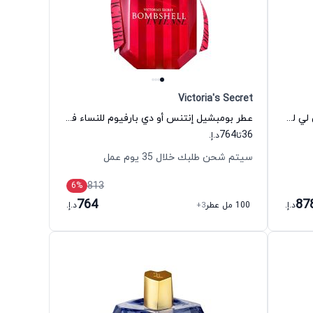
Victoria's Secret
عطر بلودي وود أو دي بارفيوم للجنسين لي ليكويد اماجينيرز
عطر بومبشيل إنتنس أو دي بارفيوم للنساء فيكتوريا سيكريت
764
36
تا
د.إ.
سيتم شحن طلبك خلال 35 يوم عمل
813
6
%
764
87
د.إ.
100 مل عطر
+3
د.إ.