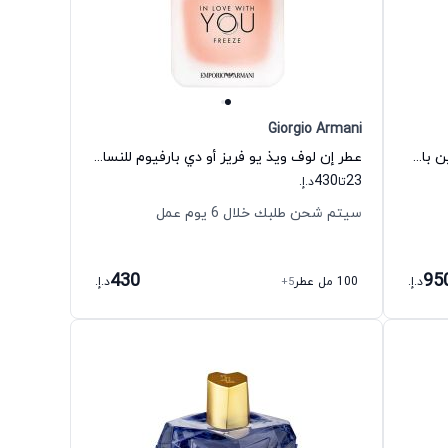
Giorgio Armani
عطر باك تو بلاك أو دي بارفيوم للجنسين باي كيليان
عطر إن لوف ويذ يو فريز أو دي بارفيوم للنساء جورجيو أرماني
430
23
تا
د.إ.
سيتم شحن طلبك خلال 6 يوم عمل
430
95
د.إ.
100 مل عطر
+5
د.إ.