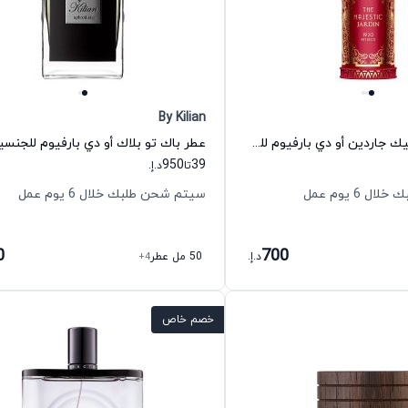
By Kilian
عطر ذي ماجستيك جاردين أو دي بارفيوم للجنسين ألكسندر جيه
950
39
تا
د.إ.
 6 يوم عمل
سيتم شحن طلبك خلال 6 يوم عمل
0
700
د.إ.
50 مل عطر
+4
خصم خاص