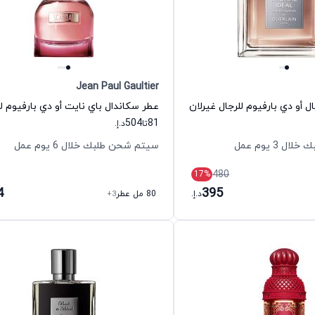
Jean Paul Gaultier
ل أو دي بارفيوم للرجال غيرلان
504
81
تا
د.إ.
 3 يوم عمل
سيتم شحن طلبك خلال 6 يوم عمل
480
17
%
4
395
د.إ.
80 مل عطر
+3