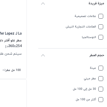
ميزة فريدة
علامات تصميمية
العلامات التجارية النيش
fer Lopez J Lo
النوستالجيا
360
254
تا
د.إ.
سيتم شحن طلبك خلال 
حجم العطر
عينة
100 مل عطر
+2
عطر ميني
30 مل إلى 100 مل
أكثر من 100 مل