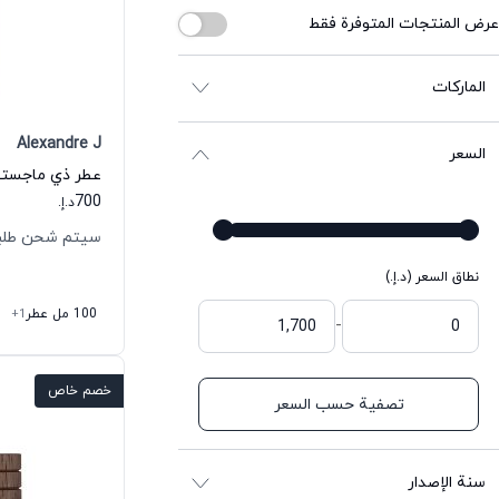
عرض المنتجات المتوفرة فقط
الماركات
Alexandre J
السعر
700
د.إ.
سيتم شحن طلبك خلال
نطاق السعر (د.إ.)
100 مل عطر
+1
-
خصم خاص
تصفية حسب السعر
سنة الإصدار