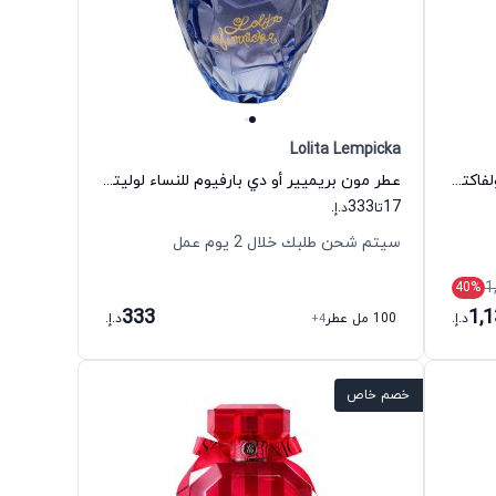
Lolita Lempicka
عطر كلوز أب أو دي بارفيوم للجنسين أولفاكتيف ستوديو
عطر مون بريميير أو دي بارفيوم للنساء لوليتا ليمبيكا
333
17
تا
د.إ.
سيتم شحن طلبك خلال 2 يوم عمل
1
40
%
333
1,
د.إ.
100 مل عطر
+4
د.إ.
خصم خاص