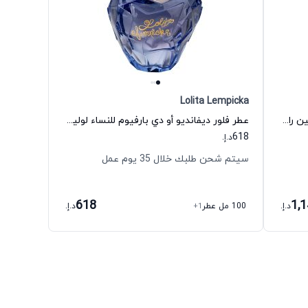
Lolita Lempicka
عطر شيري مسك أو دي بارفيوم للجنسين رامون مونيجال
عطر فلور ديفانديو أو دي بارفيوم للنساء لوليتا ليمبيكا
618
د.إ.
سيتم شحن طلبك خلال 35 يوم عمل
618
1,
د.إ.
100 مل عطر
+1
د.إ.