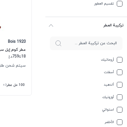
تقسیم العطور
ترکیبة العطر
Bois 1920
759
18
تا
د.إ.
أروماتيك
سيتم شحن طلبك خلال
أسفلت
ألدهيد
100 مل عطر
+3
أوزونيك
استوائي
الأخضر