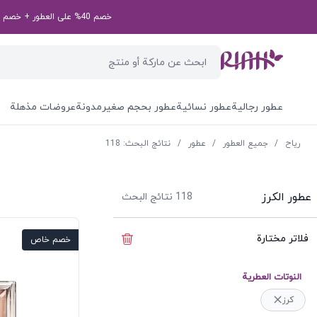
خصم 40% على العطور + خصم إضافي بقيمة 50 درهم إماراتي على طلبك الأول! رمز الخصم الخاص بك: first50aed
عطور رجالية
عطور نسائية
عطور بحجم صغير
مدونة
عروضات مذهلة
ریاح
/
جميع العطور
/
عطور
/
نتائج البحث: 118
عطور الكرز
118
نتائج البحث
فلاتر مختارة
إخفاء الفلاتر
خصم خاص
النوتات العطرية
كرز