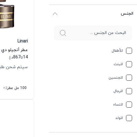
الجنس
Linari
للأطفال
867
14
تا
د.إ.
للبنت
سيتم شحن طلبك خلال
للجنسين
100 مل عطر
+2
للرجال
للنساء
للولد