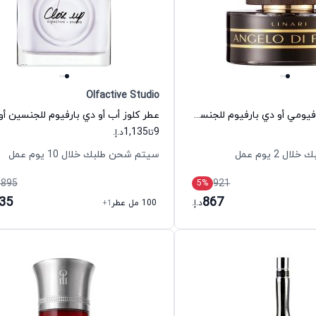
Olfactive Studio
عطر أنجيلو دي فيومي أو دي بارفيوم للجنسين ليناري
1,135
9
تا
د.إ.
 2 يوم عمل
سيتم شحن طلبك خلال 10 يوم عمل
,895
921
5
%
135
867
د.إ.
100 مل عطر
+1