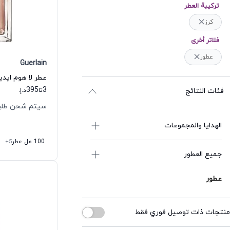
ترکیبة العطر
كرز
فلاتر أخرى
عطور
Guerlain
عطر لا هوم ايديا
395
3
فئات النتائج
تا
د.إ.
سيتم شحن طلبك خلال
الهدايا والمجموعات
100 مل عطر
+5
جميع العطور
عطور
منتجات ذات توصيل فوري فقط