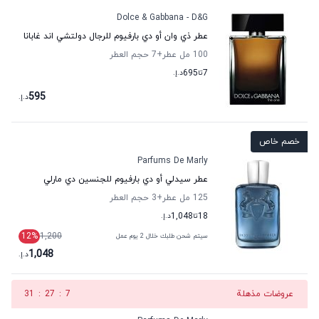
Dolce & Gabbana - D&G
عطر ذي وان أو دي بارفيوم للرجال دولتشي اند غابانا
100 مل عطر
+7
حجم العطر
7
تا
695
د.إ.
595
د.إ.
خصم خاص
Parfums De Marly
عطر سيدلي أو دي بارفيوم للجنسين دي مارلي
125 مل عطر
+3
حجم العطر
18
تا
1,048
د.إ.
12
%
1,200
سيتم شحن طلبك خلال 2 يوم عمل
1,048
د.إ.
عروضات مذهلة
6
:
27
:
31