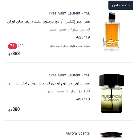
خصم خاص
Yves Saint Laurent - YSL
عطر ليبر إنتنس أو دي بارفيوم للنساء إيف سان لوران
50 مل عطر
+7
حجم العطر
19
تا
628
د.إ.
7
%
420
سيتم شحن طلبك خلال 3 يوم عمل
388
د.إ.
Yves Saint Laurent - YSL
عطر لا نوي دي لوم أو دي تواليت للرجال إيف سان لوران
100 مل عطر
+6
حجم العطر
13
تا
457
د.إ.
380
د.إ.
Aurora Scents