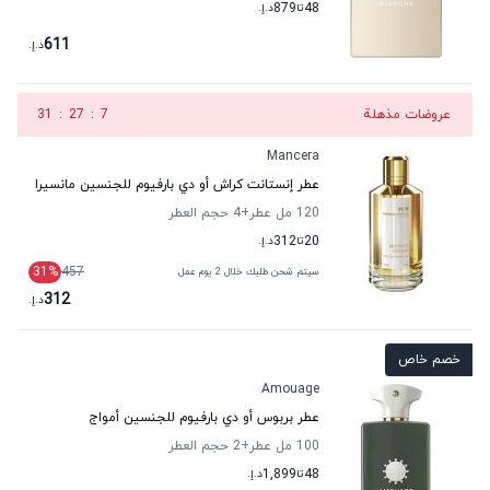
48
تا
879
د.إ.
611
د.إ.
عروضات مذهلة
6
:
27
:
31
Mancera
عطر إنستانت كراش أو دي بارفيوم للجنسين مانسيرا
120 مل عطر
+4
حجم العطر
20
تا
312
د.إ.
31
%
457
سيتم شحن طلبك خلال 2 يوم عمل
312
د.إ.
خصم خاص
Amouage
عطر بربوس أو دي بارفيوم للجنسين أمواج
100 مل عطر
+2
حجم العطر
48
تا
1,899
د.إ.