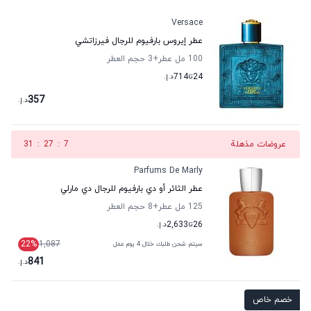
Versace
عطر إيروس بارفيوم للرجال فيرزاتشي
100 مل عطر
+3
حجم العطر
24
تا
714
د.إ.
357
د.إ.
عروضات مذهلة
6
:
27
:
31
Parfums De Marly
عطر الثائر أو دي بارفيوم للرجال دي مارلي
125 مل عطر
+8
حجم العطر
26
تا
2,633
د.إ.
22
%
1,087
سيتم شحن طلبك خلال 4 يوم عمل
841
د.إ.
خصم خاص