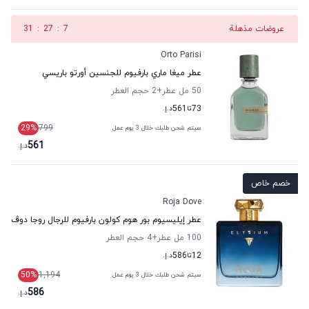
عروضات مذهلة
6
:
27
:
31
Orto Parisi
عطر ميغا ماري بارفيوم للجنسين أورتو باريسي
50 مل عطر
+2
حجم العطر
73
تا
561
د.إ.
29
%
799
سيتم شحن طلبك خلال 3 يوم عمل
561
د.إ.
خصم خاص
Roja Dove
عطر إيليسيوم بور هوم كولون بارفيوم للرجال روجا دوڤ
100 مل عطر
+4
حجم العطر
12
تا
586
د.إ.
50
%
1,194
سيتم شحن طلبك خلال 3 يوم عمل
586
د.إ.