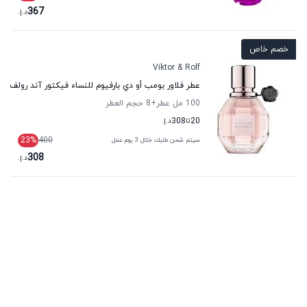
367
د.إ.
خصم خاص
Viktor & Rolf
عطر فلاور بومب أو دي بارفيوم للنساء فيكتور آند رولف
100 مل عطر
+8
حجم العطر
20
تا
308
د.إ.
23
%
400
سيتم شحن طلبك خلال 3 يوم عمل
308
د.إ.