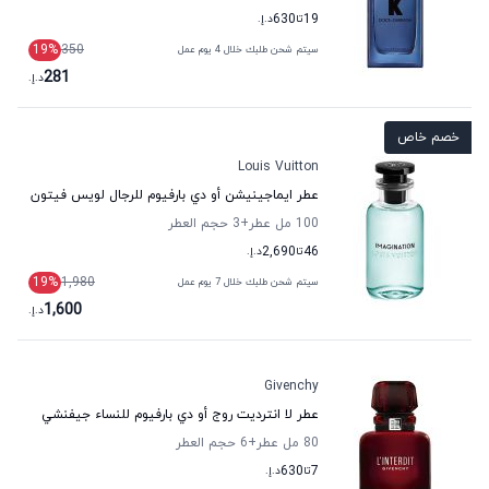
19
تا
630
د.إ.
19
%
350
سيتم شحن طلبك خلال 4 يوم عمل
281
د.إ.
خصم خاص
Louis Vuitton
عطر ايماجينيشن أو دي بارفيوم للرجال لويس فيتون
100 مل عطر
+3
حجم العطر
46
تا
2,690
د.إ.
19
%
1,980
سيتم شحن طلبك خلال 7 يوم عمل
1,600
د.إ.
Givenchy
عطر لا انترديت روج أو دي بارفيوم للنساء جيفنشي
80 مل عطر
+6
حجم العطر
7
تا
630
د.إ.