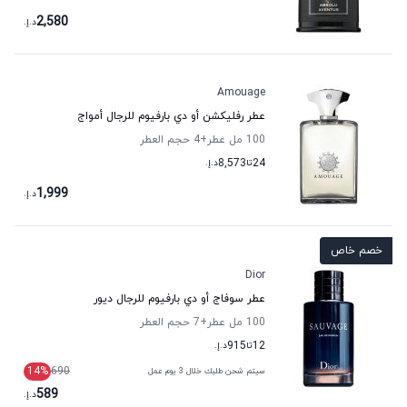
2,580
د.إ.
Amouage
عطر رفليكشن أو دي بارفيوم للرجال أمواج
100 مل عطر
+4
حجم العطر
24
تا
8,573
د.إ.
1,999
د.إ.
خصم خاص
Dior
عطر سوفاج أو دي بارفيوم للرجال ديور
100 مل عطر
+7
حجم العطر
12
تا
915
د.إ.
14
%
690
سيتم شحن طلبك خلال 3 يوم عمل
589
د.إ.