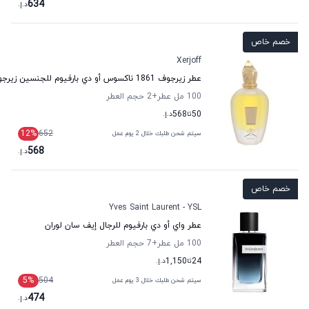
634
د.إ.
خصم خاص
Xerjoff
عطر زيرجوف 1861 ناكسوس أو دي بارفيوم للجنسين زيرجوف
100 مل عطر
+2
حجم العطر
50
تا
568
د.إ.
12
%
652
سيتم شحن طلبك خلال 2 يوم عمل
568
د.إ.
خصم خاص
Yves Saint Laurent - YSL
عطر واي أو دي بارفيوم للرجال إيف سان لوران
100 مل عطر
+7
حجم العطر
24
تا
1,150
د.إ.
5
%
504
سيتم شحن طلبك خلال 3 يوم عمل
474
د.إ.