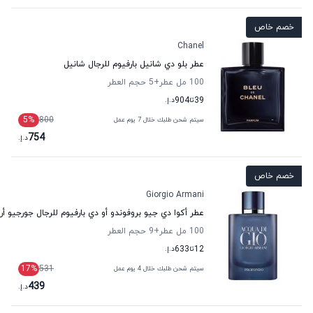
خصم خاص
Chanel
عطر بلو دي شانيل بارفيوم للرجال شانيل
100 مل عطر
+5
حجم العطر
39
تا
904
د.إ.
5
%
800
سيتم شحن طلبك خلال 7 يوم عمل
754
د.إ.
خصم خاص
Giorgio Armani
عطر أكوا دي جيو بروفوندو أو دي بارفيوم للرجال جورجيو أر
100 مل عطر
+9
حجم العطر
12
تا
633
د.إ.
17
%
531
سيتم شحن طلبك خلال 4 يوم عمل
439
د.إ.