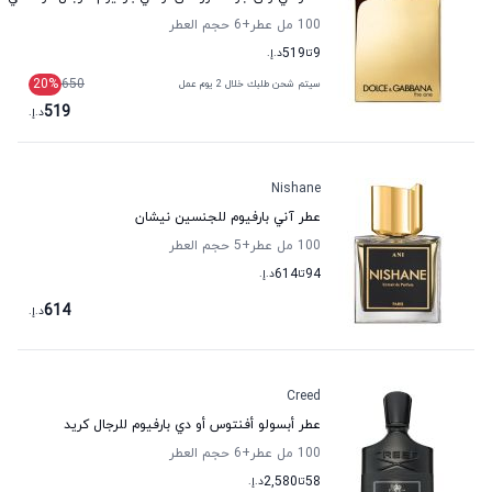
100 مل عطر
+6
حجم العطر
9
تا
519
د.إ.
20
%
650
سيتم شحن طلبك خلال 2 يوم عمل
519
د.إ.
Nishane
عطر آني بارفيوم للجنسين نيشان
100 مل عطر
+5
حجم العطر
94
تا
614
د.إ.
614
د.إ.
Creed
عطر أبسولو أفنتوس أو دي بارفيوم للرجال كريد
100 مل عطر
+6
حجم العطر
58
تا
2,580
د.إ.