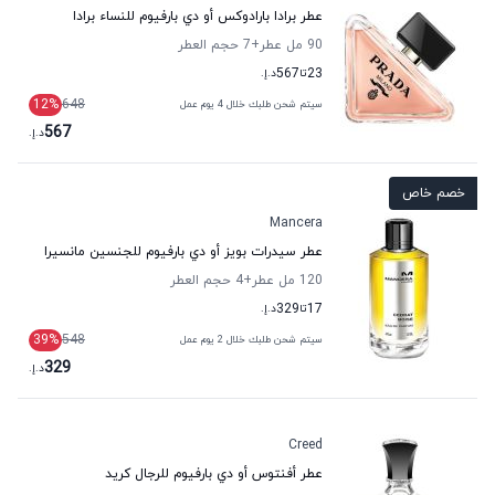
عطر برادا بارادوكس أو دي بارفيوم للنساء برادا
90 مل عطر
+7
حجم العطر
23
تا
567
د.إ.
12
%
648
سيتم شحن طلبك خلال 4 يوم عمل
567
د.إ.
خصم خاص
Mancera
عطر سيدرات بويز أو دي بارفيوم للجنسين مانسيرا
120 مل عطر
+4
حجم العطر
17
تا
329
د.إ.
39
%
548
سيتم شحن طلبك خلال 2 يوم عمل
329
د.إ.
Creed
عطر أفنتوس أو دي بارفيوم للرجال كريد