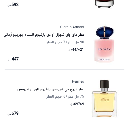
592
د.إ.
Giorgio Armani
عطر ماي واي فلورال أو دي بارفيوم للنساء جورجيو أرماني
90 مل عطر
+7
حجم العطر
21
تا
447
د.إ.
447
د.إ.
Hermes
عطر تيري دي هيرمس بارفيوم للرجال هيرمس
75 مل عطر
+6
حجم العطر
9
تا
697
د.إ.
679
د.إ.