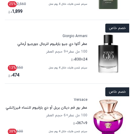
25
%
2,560
سيتم شحن طلبك خلال 4 يوم عمل
1,899
د.إ.
خصم خاص
Giorgio Armani
عطر أكوا دي جيو بارفيوم للرجال جورجيو أرماني
100 مل عطر
+9
حجم العطر
24
تا
830
د.إ.
13
%
550
سيتم شحن طلبك خلال 4 يوم عمل
474
د.إ.
خصم خاص
Versace
عطر بور فم ديلان بربل أو دي بارفيوم للنساء فيرزاتشي
100 مل عطر
+6
حجم العطر
9
تا
367
د.إ.
38
%
600
سيتم شحن طلبك خلال 4 يوم عمل