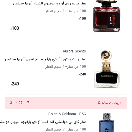
عطر بلاك روج أو دي بارفيوم للنساء أورورا سنتس
100 مل عطر
+1
حجم العطر
100
د.إ.
100
د.إ.
Aurora Scents
عطر بلاك بيثون أو دي بارفيوم للجنسين أورورا سنتس
100 مل عطر
+1
حجم العطر
240
د.إ.
240
د.إ.
عروضات مذهلة
6
:
27
:
31
Dolce & Gabbana - D&G
عطر كاي بي دولتشي اند غابانا أو دي بارفيوم للرجال دولتشي 
100 مل عطر
+7
حجم العطر