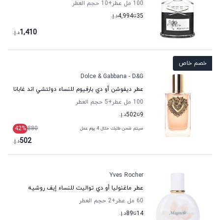
100 مل عطر
+10
حجم العطر
35
تا
4,994
د.إ.
1,410
د.إ.
خصم خاص
Dolce & Gabbana - D&G
عطر ديفوشن أو دي بارفيوم للنساء دولتشي اند غابانا
100 مل عطر
+5
حجم العطر
9
تا
502
د.إ.
42
%
880
سيتم شحن طلبك خلال 4 يوم عمل
502
د.إ.
Yves Rocher
عطر ماغنوليا أو دي تواليت للنساء إيف روشيه
60 مل عطر
+2
حجم العطر
14
تا
89
د.إ.