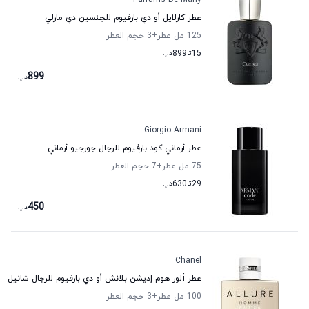
Parfums De Marly
عطر كارلايل أو دي بارفيوم للجنسين دي مارلي
125 مل عطر
+3
حجم العطر
15
تا
899
د.إ.
899
د.إ.
Giorgio Armani
عطر أرماني كود بارفيوم للرجال جورجيو أرماني
75 مل عطر
+7
حجم العطر
29
تا
630
د.إ.
450
د.إ.
Chanel
عطر ألور هوم إديشن بلانش أو دي بارفيوم للرجال شانيل
100 مل عطر
+3
حجم العطر