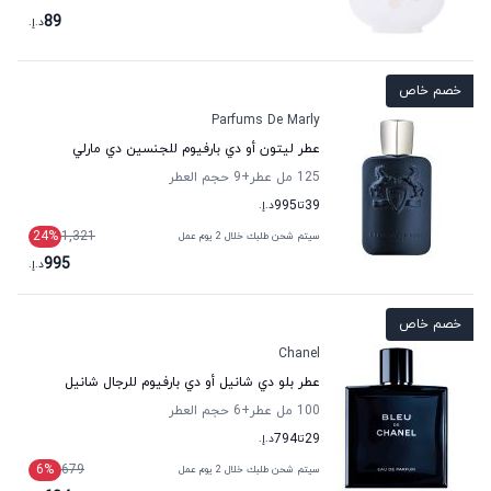
89
د.إ.
خصم خاص
Parfums De Marly
عطر ليتون أو دي بارفيوم للجنسين دي مارلي
125 مل عطر
+9
حجم العطر
39
تا
995
د.إ.
24
%
1,321
سيتم شحن طلبك خلال 2 يوم عمل
995
د.إ.
خصم خاص
Chanel
عطر بلو دي شانيل أو دي بارفيوم للرجال شانيل
100 مل عطر
+6
حجم العطر
29
تا
794
د.إ.
6
%
679
سيتم شحن طلبك خلال 2 يوم عمل