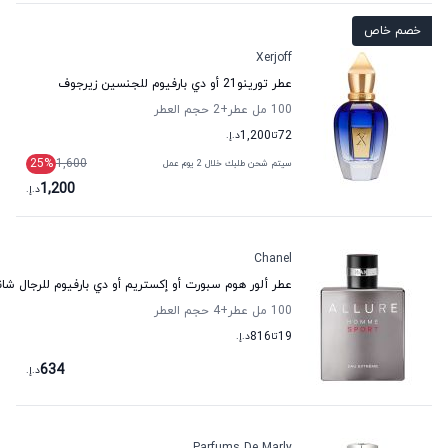
خصم خاص
Xerjoff
عطر تورينو21 أو دي بارفيوم للجنسين زيرجوف
100 مل عطر
+2
حجم العطر
72
تا
1,200
د.إ.
25
%
1,600
سيتم شحن طلبك خلال 2 يوم عمل
1,200
د.إ.
Chanel
عطر ألور هوم سبورت أو إكستريم أو دي بارفيوم للرجال شان
100 مل عطر
+4
حجم العطر
19
تا
816
د.إ.
634
د.إ.