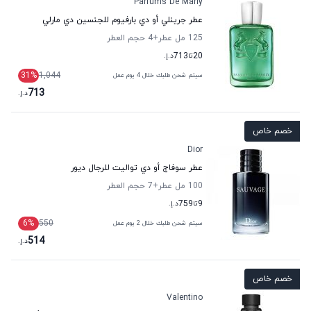
Parfums De Marly
عطر جرينلي أو دي بارفيوم للجنسين دي مارلي
125 مل عطر
+4
حجم العطر
20
تا
713
د.إ.
31
%
1,044
سيتم شحن طلبك خلال 4 يوم عمل
713
د.إ.
خصم خاص
Dior
عطر سوفاج أو دي تواليت للرجال ديور
100 مل عطر
+7
حجم العطر
9
تا
759
د.إ.
6
%
550
سيتم شحن طلبك خلال 2 يوم عمل
514
د.إ.
خصم خاص
Valentino