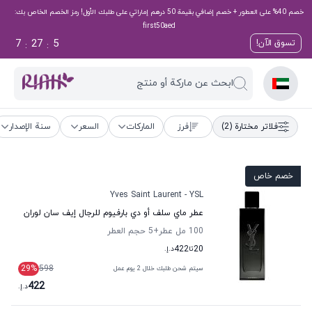
خصم 40% على العطور + خصم إضافي بقيمة 50 درهم إماراتي على طلبك الأول! رمز الخصم الخاص بك:
first50aed
7
27
4
تسوق الآن!
:
:
ابحث عن ماركة أو منتج
فلاتر مختارة
(2)
فرز
الماركات
السعر
سنة الإصدار
خصم خاص
Yves Saint Laurent - YSL
عطر ماي سلف أو دي بارفيوم للرجال إيف سان لوران
100 مل عطر
+5
حجم العطر
20
تا
422
د.إ.
29
%
598
سيتم شحن طلبك خلال 2 يوم عمل
422
د.إ.