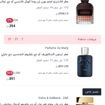
عطر فالنتينو اومو بورن إن روما كورال فانتسي أو دي توالي
100 مل عطر
+4
حجم العطر
13
تا
394
د.إ.
0
%
396
سيتم شحن طلبك خلال 4 يوم عمل
394
د.إ.
عروضات مذهلة
6
:
27
:
31
Parfums De Marly
عطر ليتون اكسكلوزيف أو دي بارفيوم للجنسين دي مارلي
125 مل عطر
+3
حجم العطر
39
تا
891
د.إ.
35
%
1,385
سيتم شحن طلبك خلال 4 يوم عمل
891
د.إ.
خصم خاص
Dolce & Gabbana - D&G
عطر ذي وان جولد فور مان أو دي بارفيوم للرجال دولتشي اند