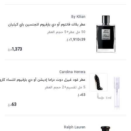
By Kilian
عطر بلاك فانتوم أو دي بارفيوم للجنسين باي كيليان
50 مل عطر
+5
حجم العطر
39
تا
1,910
د.إ.
1,373
د.إ.
Carolina Herrera
عطر غود غيرل دوت دراما إديشن أو دي بارفيوم للنساء كارول
5 مل تقسيم
+2
حجم العطر
63
د.إ.
63
د.إ.
Ralph Lauren