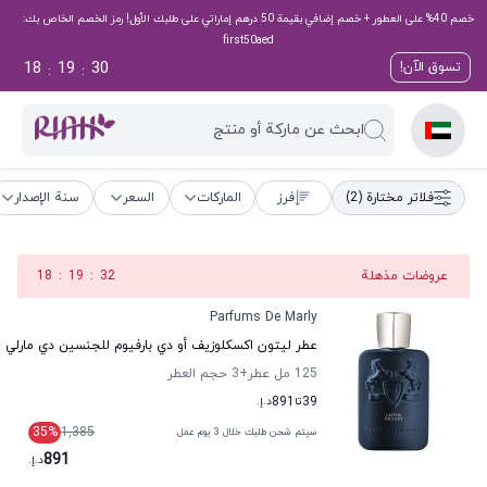
خصم 40% على العطور + خصم إضافي بقيمة 50 درهم إماراتي على طلبك الأول! رمز الخصم الخاص بك:
first50aed
18
19
29
تسوق الآن!
:
:
ابحث عن ماركة أو منتج
فلاتر مختارة
(2)
فرز
الماركات
السعر
سنة الإصدار
عروضات مذهلة
31
:
19
:
18
Parfums De Marly
عطر ليتون اكسكلوزيف أو دي بارفيوم للجنسين دي مارلي
125 مل عطر
+3
حجم العطر
39
تا
891
د.إ.
35
%
1,385
سيتم شحن طلبك خلال 3 يوم عمل
891
د.إ.