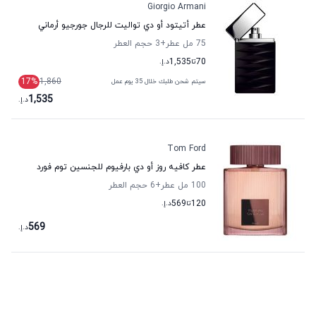
Giorgio Armani
عطر أتيتود أو دي تواليت للرجال جورجيو أرماني
75 مل عطر
+3
حجم العطر
70
تا
1,535
د.إ.
17
%
1,860
سيتم شحن طلبك خلال 35 يوم عمل
1,535
د.إ.
Tom Ford
عطر كافيه روز أو دي بارفيوم للجنسين توم فورد
100 مل عطر
+6
حجم العطر
120
تا
569
د.إ.
569
د.إ.