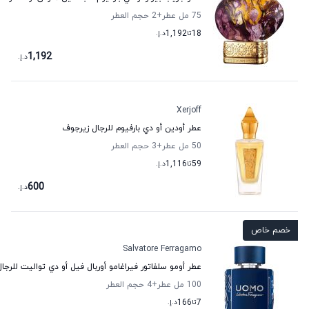
75 مل عطر
+2
حجم العطر
18
تا
1,192
د.إ.
1,192
د.إ.
Xerjoff
عطر أودين أو دي بارفيوم للرجال زيرجوف
50 مل عطر
+3
حجم العطر
59
تا
1,116
د.إ.
600
د.إ.
خصم خاص
Salvatore Ferragamo
عطر أومو سلفاتور فيراغامو أوربال فيل أو دي تواليت للرجال
100 مل عطر
+4
حجم العطر
7
تا
166
د.إ.