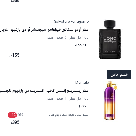
388
د.إ.
Salvatore Ferragamo
عطر أومو سلفاتور فيراغامو سيجنتشر أو دي بارفيوم للرجال 
100 مل عطر
+6
حجم العطر
10
تا
155
د.إ.
155
د.إ.
خصم خاص
Montale
عطر ريستريتو إنتنس كافيه اكستريت دي بارفيوم للجنسي
100 مل عطر
+1
حجم العطر
395
د.إ.
14
%
460
سيتم شحن طلبك خلال 6 يوم عمل
395
د.إ.