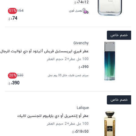
12
تا
74
د.إ.
51
%
154
توصيل فوري
74
د.إ.
خصم خاص
Givenchy
عطر فيري ايريسستبل فريش أتيتود أو دي تواليت للرجا
100 مل عطر
+2
حجم العطر
390
د.إ.
26
%
530
سيتم شحن طلبك خلال 35 يوم عمل
390
د.إ.
خصم خاص
Lalique
عطر أو إنتمبريل أو دي بارفيوم للجنسين لاليك
100 مل عطر
+2
حجم العطر
50
تا
518
د.إ.