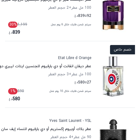
100 مل عطر
+2
حجم العطر
92
تا
839
د.إ.
30
%
1,199
سيتم شحن طلبك خلال 6 يوم عمل
839
د.إ.
خصم خاص
Etat Libre d Orange
عطر ديفان انفانت أو دي بارفيوم للجنسين ايتات ليبري دور
100 مل عطر
+3
حجم العطر
27
تا
580
د.إ.
1
%
590
سيتم شحن طلبك خلال 10 يوم عمل
580
د.إ.
Yves Saint Laurent - YSL
عطر بلاك أوبيوم إكستريم أو دي بارفيوم للنساء إيف سان ل
90 مل عطر
+4
حجم العطر