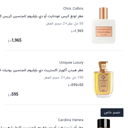
Chris Collins
عطر لونغ كيس غودنايت أو دي بارفيوم للجنسين كريس كو
50 مل عطر
+2
حجم العطر
1,965
د.إ.
1,965
د.إ.
Uniquee Luxury
عطر هيدن أكوردز اكستريت دي بارفيوم للجنسين يونيك ل
100 مل عطر
+2
حجم العطر
50
تا
595
د.إ.
595
د.إ.
خصم خاص
Carolina Herrera
عطر أميثست هيز أو دي بارفيوم للجنسين كارولينا هيريرا