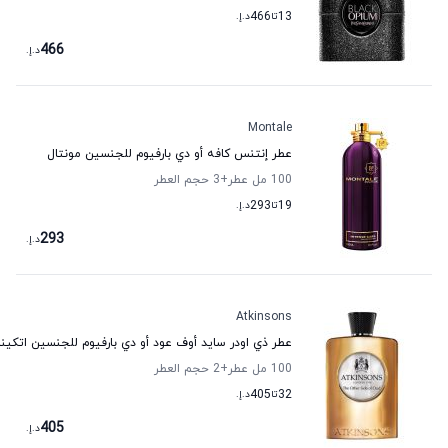
13
تا
466
د.إ.
466
د.إ.
Montale
عطر إنتنس كافه أو دي بارفيوم للجنسين مونتال
100 مل عطر
+3
حجم العطر
19
تا
293
د.إ.
293
د.إ.
Atkinsons
عطر ذي اودر سايد أوف عود أو دي بارفيوم للجنسين اتكي
100 مل عطر
+2
حجم العطر
32
تا
405
د.إ.
405
د.إ.