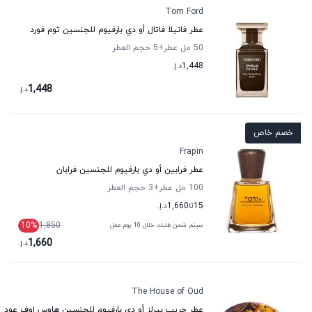
Tom Ford
عطر فانيلا فاتال أو دي بارفيوم للجنسين توم فورد
50 مل عطر
+5
حجم العطر
1,448
د.إ.
1,448
د.إ.
خصم خاص
Frapin
عطر فرابين أو دي بارفيوم للجنسين فرابان
100 مل عطر
+3
حجم العطر
15
تا
1,660
د.إ.
10
%
1,850
سيتم شحن طلبك خلال 10 يوم عمل
1,660
د.إ.
The House of Oud
عطر جريب بيرلز أو دي بارفيوم للجنسين هاوس اوف عود