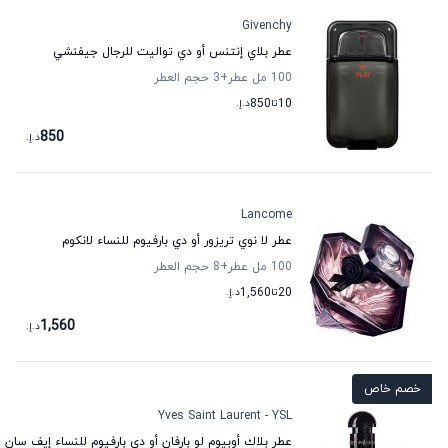
Givenchy
عطر بلاي إنتنس أو دي تواليت للرجال جيفنشي
100 مل عطر
+3
حجم العطر
10
تا
850
د.إ.
850
د.إ.
Lancome
عطر لا نوي تريزور أو دي بارفيوم للنساء لانكوم
100 مل عطر
+8
حجم العطر
20
تا
1,560
د.إ.
1,560
د.إ.
خصم خاص
Yves Saint Laurent - YSL
عطر بلاك أوبيوم لو بارفان أو دي بارفيوم للنساء إيف سان ل