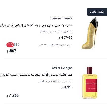
خصم خاص
Carolina Herrera
عطر غود غيرل جلوريوس جولد كولكتور إديشن أو دي بارفيوم 
80 مل عطر
+2
حجم العطر
30
تا
867
د.إ.
11
%
980
سيتم شحن طلبك خلال 35 يوم عمل
867
د.إ.
Atelier Cologne
عطر كافيه توبيروزا أو دي كولونيا للجنسين اتيليه كولون
100 مل عطر
+4
حجم العطر
1,365
د.إ.
1,365
د.إ.