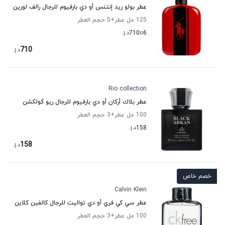
عطر بولو ريد إنتنس أو دي بارفيوم للرجال رالف لورين
125 مل عطر
+5
حجم العطر
6
تا
710
د.إ.
710
د.إ.
Rio collection
عطر بلاك أركان أو دي بارفيوم للرجال ريو كولكشن
100 مل عطر
+3
حجم العطر
158
د.إ.
158
د.إ.
خصم خاص
Calvin Klein
عطر سي كي فري أو دي تواليت للرجال كالفين كلاين
100 مل عطر
+3
حجم العطر