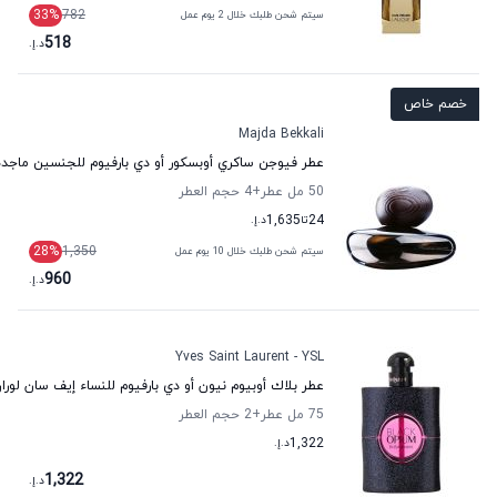
33
%
782
سيتم شحن طلبك خلال 2 يوم عمل
518
د.إ.
خصم خاص
Majda Bekkali
عطر فيوجن ساكري أوبسكور أو دي بارفيوم للجنسين ماجدة
50 مل عطر
+4
حجم العطر
24
تا
1,635
د.إ.
28
%
1,350
سيتم شحن طلبك خلال 10 يوم عمل
960
د.إ.
Yves Saint Laurent - YSL
عطر بلاك أوبيوم نيون أو دي بارفيوم للنساء إيف سان لورا
75 مل عطر
+2
حجم العطر
1,322
د.إ.
1,322
د.إ.