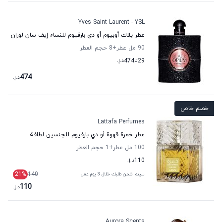
Yves Saint Laurent - YSL
عطر بلاك أوبيوم أو دي بارفيوم للنساء إيف سان لوران
90 مل عطر
+8
حجم العطر
29
تا
474
د.إ.
474
د.إ.
خصم خاص
Lattafa Perfumes
عطر خمرة قهوة أو دي بارفيوم للجنسين لطافة
100 مل عطر
+1
حجم العطر
110
د.إ.
21
%
140
سيتم شحن طلبك خلال 3 يوم عمل
110
د.إ.
Aurora Scents