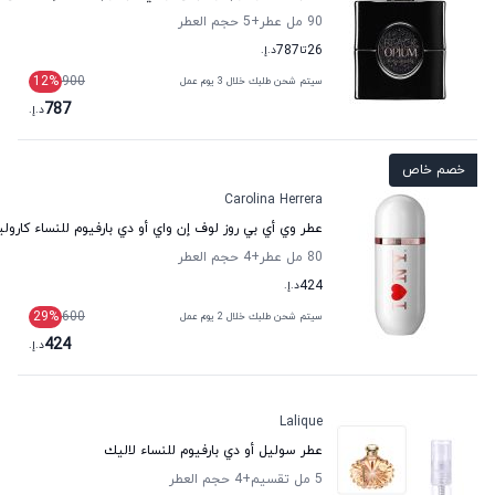
90 مل عطر
+5
حجم العطر
26
تا
787
د.إ.
12
%
900
سيتم شحن طلبك خلال 3 يوم عمل
787
د.إ.
خصم خاص
Carolina Herrera
عطر وي أي بي روز لوف إن واي أو دي بارفيوم للنساء كارولين
80 مل عطر
+4
حجم العطر
424
د.إ.
29
%
600
سيتم شحن طلبك خلال 2 يوم عمل
424
د.إ.
Lalique
عطر سوليل أو دي بارفيوم للنساء لاليك
5 مل تقسيم
+4
حجم العطر