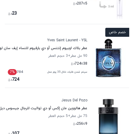
5
تا
207
د.إ.
23
د.إ.
خصم خاص
Yves Saint Laurent - YSL
عطر بلاك اوبيوم إنتنس أو دي بارفيوم للنساء إيف سان لور
90 مل عطر
+3
حجم العطر
38
تا
724
د.إ.
7
%
784
سيتم شحن طلبك خلال 35 يوم عمل
724
د.إ.
Jesus Del Pozo
عطر هالووين مان إكس أو دي تواليت للرجال جيسوس ديل 
75 مل عطر
+5
حجم العطر
9
تا
256
د.إ.
107
د.إ.