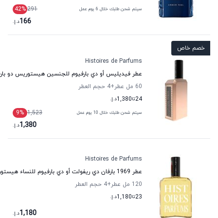
42
%
291
سيتم شحن طلبك خلال 6 يوم عمل
166
د.إ.
خصم خاص
Histoires de Parfums
عطر فيديليس أو دي بارفيوم للجنسين هيستوريس دو بار
60 مل عطر
+4
حجم العطر
24
تا
1,380
د.إ.
9
%
1,523
سيتم شحن طلبك خلال 10 يوم عمل
1,380
د.إ.
Histoires de Parfums
عطر 1969 بارفان دي ريفولت أو دي بارفيوم للنساء هيستوريس دو بارفيوم
120 مل عطر
+4
حجم العطر
23
تا
1,180
د.إ.
1,180
د.إ.