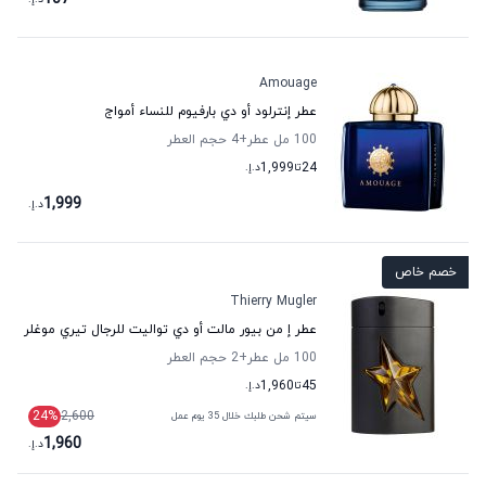
Amouage
عطر إنترلود أو دي بارفيوم للنساء أمواج
100 مل عطر
+4
حجم العطر
24
تا
1,999
د.إ.
1,999
د.إ.
خصم خاص
Thierry Mugler
عطر إ من بيور مالت أو دي تواليت للرجال تيري موغلر
100 مل عطر
+2
حجم العطر
45
تا
1,960
د.إ.
24
%
2,600
سيتم شحن طلبك خلال 35 يوم عمل
1,960
د.إ.