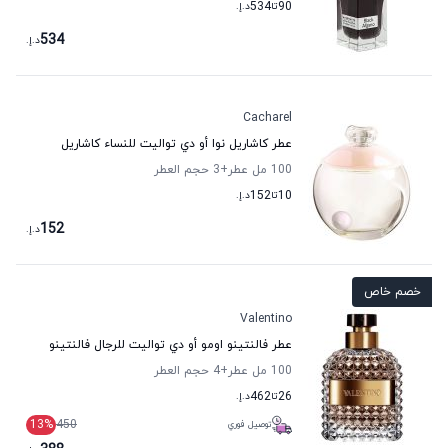
90
تا
534
د.إ.
534
د.إ.
Cacharel
عطر كاشاريل نوا أو دي تواليت للنساء كاشاريل
100 مل عطر
+3
حجم العطر
10
تا
152
د.إ.
152
د.إ.
خصم خاص
Valentino
عطر فالنتينو اومو أو دي تواليت للرجال فالنتينو
100 مل عطر
+4
حجم العطر
26
تا
462
د.إ.
13
%
450
توصيل فوري