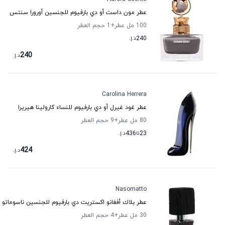
عطر مون داست أو دي بارفيوم للجنسين أورورا سنتس
100 مل عطر
+1
حجم العطر
240
د.إ.
240
د.إ.
Carolina Herrera
عطر غود غيرل أو دي بارفيوم للنساء كارولينا هيريرا
80 مل عطر
+9
حجم العطر
23
تا
436
د.إ.
424
د.إ.
Nasomatto
عطر بلاك أفغانو اكستريت دي بارفيوم للجنسين ناسوماتو
30 مل عطر
+4
حجم العطر