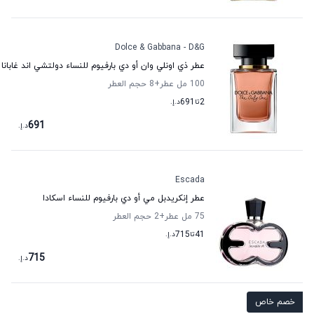
Dolce & Gabbana - D&G
عطر ذي اونلي وان أو دي بارفيوم للنساء دولتشي اند غابانا
100 مل عطر
+8
حجم العطر
2
تا
691
د.إ.
691
د.إ.
Escada
عطر إنكريدبل مي أو دي بارفيوم للنساء اسكادا
75 مل عطر
+2
حجم العطر
41
تا
715
د.إ.
715
د.إ.
خصم خاص