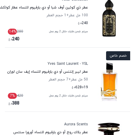
عطر ذي كوئين أوف شبا أو دي بارفيوم للنساء عطار كولكش
100 مل عطر
+1
حجم العطر
240
د.إ.
14
%
280
سيتم شحن طلبك خلال 2 يوم عمل
240
د.إ.
خصم خاص
Yves Saint Laurent - YSL
عطر ليبر إنتنس أو دي بارفيوم للنساء إيف سان لوران
50 مل عطر
+7
حجم العطر
19
تا
628
د.إ.
7
%
420
سيتم شحن طلبك خلال 2 يوم عمل
388
د.إ.
Aurora Scents
عطر بلاك روج أو دي بارفيوم للنساء أورورا سنتس