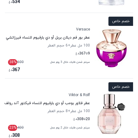
534
د.إ.
خصم خاص
Versace
عطر بور فم ديلان بربل أو دي بارفيوم للنساء فيرزاتشي
100 مل عطر
+6
حجم العطر
9
تا
367
د.إ.
38
%
600
سيتم شحن طلبك خلال 3 يوم عمل
367
د.إ.
خصم خاص
Viktor & Rolf
عطر فلاور بومب أو دي بارفيوم للنساء فيكتور آند رولف
100 مل عطر
+8
حجم العطر
20
تا
308
د.إ.
23
%
400
سيتم شحن طلبك خلال 2 يوم عمل
308
د.إ.