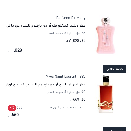
Parfums De Marly
عطر ديلينا اكسكلوزيف أو دي بارفيوم للنساء دي مارلي
75 مل عطر
+5
حجم العطر
39
تا
1,028
د.إ.
1,028
د.إ.
خصم خاص
Yves Saint Laurent - YSL
عطر ليبر لو بارفان أو دي بارفيوم للنساء إيف سان لوران
90 مل عطر
+5
حجم العطر
20
تا
669
د.إ.
4
%
699
سيتم شحن طلبك خلال 3 يوم عمل
669
د.إ.