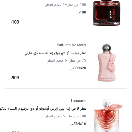
100 مل عطر
+1
حجم العطر
100
د.إ.
100
د.إ.
Parfums De Marly
عطر ديلينا أو دي بارفيوم للنساء دي مارلي
75 مل عطر
+6
حجم العطر
20
تا
909
د.إ.
909
د.إ.
Lancome
عطر لا في إيه بيل ايرس أبسولو أو دي بارفيوم للنساء لانكو
100 مل عطر
+5
حجم العطر
16
تا
534
د.إ.