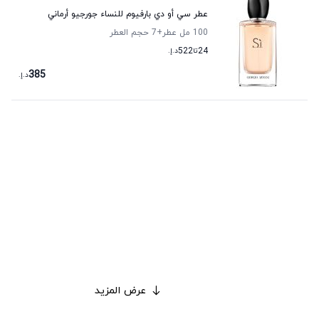
عطر سي أو دي بارفيوم للنساء جورجيو أرماني
100 مل عطر
+7
حجم العطر
24
تا
522
د.إ.
385
د.إ.
عرض المزيد