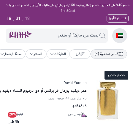
خصم 40% على العطور + خصم إضافي بقيمة 50 درهم إماراتي على طلبك الأول! رمز الخصم الخاص بك:
first50aed
18
31
17
تسوق الآن!
:
:
ابحث عن ماركة أو منتج
فلاتر مختارة
(4)
فرز
الماركات
السعر
سنة الإصدار
خصم خاص
David Yurman
عطر ديفيد يورمان فراجرانس أو دي بارفيوم للنساء ديفيد ي
75 مل عطر
+4
حجم العطر
6
تا
545
د.إ.
20
%
688
توصيل فوري
545
د.إ.