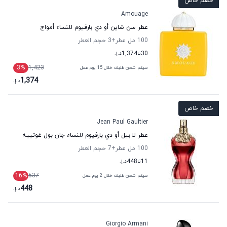
خصم خاص
Amouage
عطر سن شاين أو دي بارفيوم للنساء أمواج
100 مل عطر
+3
حجم العطر
30
تا
1,374
د.إ.
3
%
1,423
سيتم شحن طلبك خلال 15 يوم عمل
1,374
د.إ.
خصم خاص
Jean Paul Gaultier
عطر لا بيل أو دي بارفيوم للنساء جان بول غوتييه
100 مل عطر
+7
حجم العطر
11
تا
448
د.إ.
16
%
537
سيتم شحن طلبك خلال 2 يوم عمل
448
د.إ.
Giorgio Armani