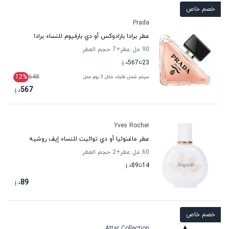
خصم خاص
Prada
عطر برادا بارادوكس أو دي بارفيوم للنساء برادا
90 مل عطر
+7
حجم العطر
23
تا
567
د.إ.
12
%
648
سيتم شحن طلبك خلال 3 يوم عمل
567
د.إ.
Yves Rocher
عطر ماغنوليا أو دي تواليت للنساء إيف روشيه
60 مل عطر
+2
حجم العطر
14
تا
89
د.إ.
89
د.إ.
خصم خاص
Attar Collection