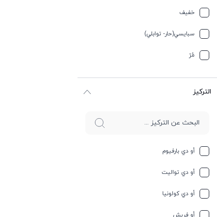
تيربيني
خفیف
جلد
سبایسي(حار- توابلي)
جوز الهند
مُرّ
حار وسبايسي
التركيز
حامِض
حلو
حليب
أو دي بارفيوم
حمضيات
أو دي تواليت
حيواني
أو دي كولونيا
خشبي
أو فريش