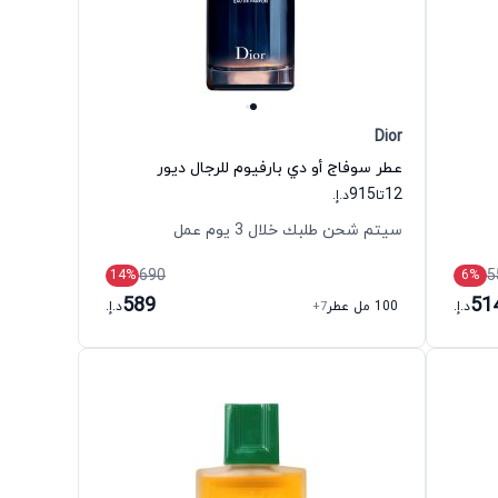
Dior
عطر سوفاج أو دي بارفيوم للرجال ديور
915
12
تا
د.إ.
سيتم شحن طلبك خلال 3 يوم عمل
690
5
14
%
6
%
589
51
د.إ.
100 مل عطر
+7
د.إ.