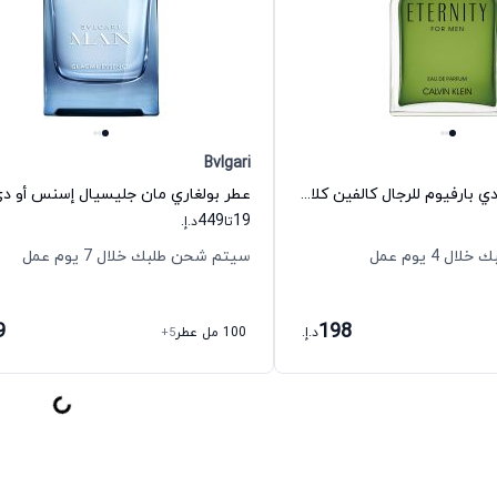
Bvlgari
عطر إترنيتي أو دي بارفيوم للرجال كالفين كلاين
449
19
تا
د.إ.
 4 يوم عمل
سيتم شحن طلبك خلال 7 يوم عمل
9
198
د.إ.
100 مل عطر
+5