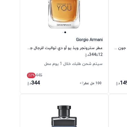
Giorgio Armani
عطر أرتيسان بيور أو دي تواليت للرجال جون فارفاتوس
عطر سترونجر ويذ يو أو دي تواليت للرجال جورجيو أرماني
344
12
تا
د.إ.
سيتم شحن طلبك خلال 1 يوم عمل
445
22
%
344
14
د.إ.
100 مل عطر
+7
د.إ.