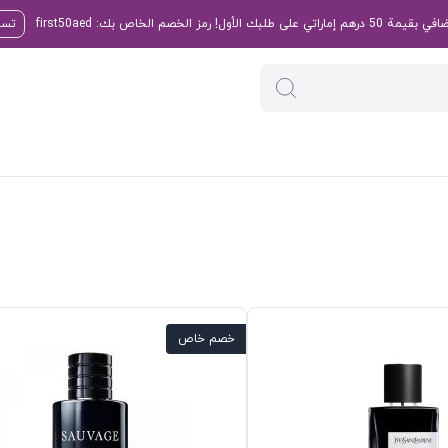
تسو
خصم خاص