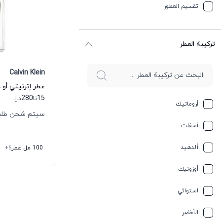
تقسیم العطور
ترکیبة العطر
Calvin Klein
280
15
تا
د.إ.
أروماتيك
سيتم شحن طلبك خلال
أسفلت
ألدهيد
100 مل عطر
+5
أوزونيك
استوائي
الأخضر