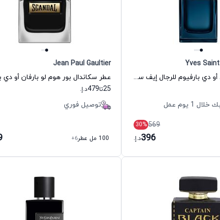
Jean Paul Gaultier
Yves Saint
عطر واي إنتنس أو دي بارفيوم للرجال إيف سان لوران
479
25
تا
د.إ.
 1 يوم عمل
توصيل فوري
569
30
%
9
396
د.إ.
100 مل عطر
+6