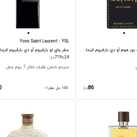
Yves Saint Laurent - YSL
عطر كابتن بلاك بور هوم أو دي بارفيوم للرجال كابتن بلاك
719
24
تا
د.إ.
سيتم شحن طلبك خلال 7 يوم عمل
0
86
د.إ.
100 مل عطر
+5