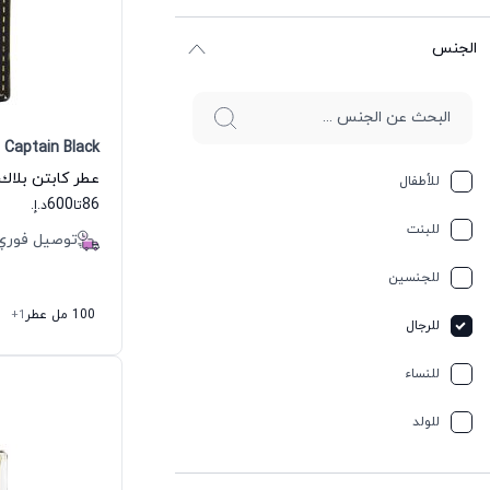
الجنس
Captain Black
للأطفال
600
86
تا
د.إ.
للبنت
توصيل فوري
للجنسين
100 مل عطر
+1
للرجال
للنساء
للولد