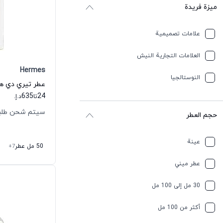
ميزة فريدة
علامات تصميمية
العلامات التجارية النيش
Hermes
النوستالجيا
635
24
تا
د.إ.
سيتم شحن طلبك خلال
حجم العطر
عينة
50 مل عطر
+7
عطر ميني
30 مل إلى 100 مل
أكثر من 100 مل