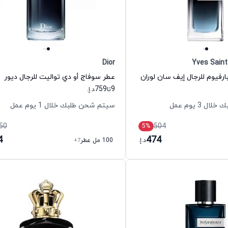
Dior
Yves Saint
ارفيوم للرجال إيف سان لوران
عطر سوفاج أو دي تواليت للرجال ديور
759
9
تا
د.إ.
 3 يوم عمل
سيتم شحن طلبك خلال 1 يوم عمل
50
504
5
%
4
474
د.إ.
100 مل عطر
+7