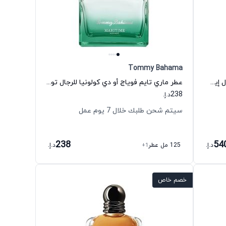
Tommy Bahama
عطر واي لو بارفيوم أو دي بارفيوم للرجال إيف سان لوران
عطر ماري تايم فوياج أو دي كولونيا للرجال تومي بَهاما
238
د.إ.
سيتم شحن طلبك خلال 7 يوم عمل
238
54
د.إ.
125 مل عطر
+1
د.إ.
خصم خاص