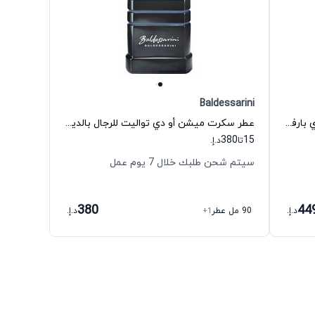
Baldessarini
عطر بولغاري مان جليسيال إسنس أو دي بارفيوم للرجال بولغاري
عطر سكرت ميشن أو دي تواليت للرجال بالديساريني
380
15
تا
د.إ.
سيتم شحن طلبك خلال 7 يوم عمل
380
44
د.إ.
90 مل عطر
+1
د.إ.