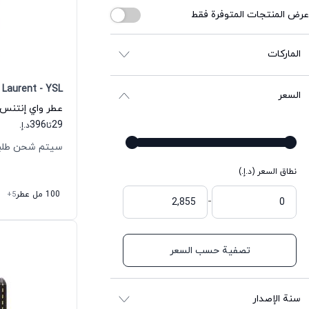
عرض المنتجات المتوفرة فقط
الماركات
 Laurent - YSL
السعر
396
29
تا
د.إ.
سيتم شحن طلبك خلال
نطاق السعر (د.إ.)
100 مل عطر
+5
-
تصفية حسب السعر
سنة الإصدار