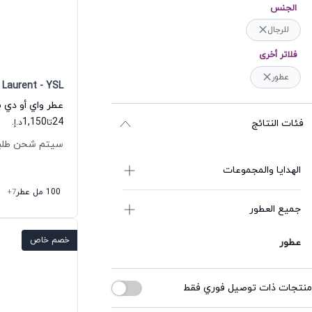
الجنس
للرجال
فلاتر أخرى
عطور
 Laurent - YSL
عطر واي أو دي ب
1,150
24
فئات النتائج
تا
د.إ.
سيتم شحن طلبك خلال
الهدايا والمجموعات
100 مل عطر
+7
جميع العطور
خصم خاص
عطور
منتجات ذات توصيل فوري فقط