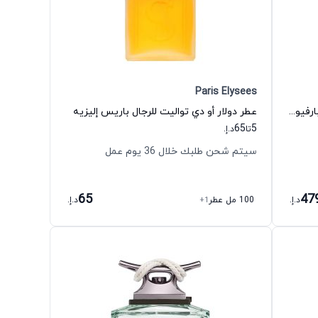
Paris Elysees
عطر سكاندال بور هوم لو بارفان أو دي بارفيوم للرجال جان بول غوتييه
عطر دولار أو دي تواليت للرجال باريس إليزيه
65
5
تا
د.إ.
سيتم شحن طلبك خلال 36 يوم عمل
65
47
د.إ.
100 مل عطر
+1
د.إ.