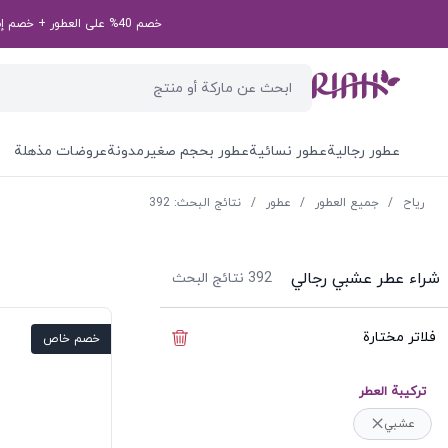
خصم 40% على العطور + خصم إضافي بقيمة 50 درهم إماراتي على طلبك الأول! رمز الخصم الخاص بك: first50aed
عطور رجالية
عطور نسائية
عطور بحجم صغير
مدونة
عروضات مذهلة
ریاح
/
جميع العطور
/
عطور
/
نتائج البحث: 392
شراء عطر عشبي رجالي
392
نتائج البحث
فلاتر مختارة
إخفاء الفلاتر
خصم خاص
ترکیبة العطر
عشبي