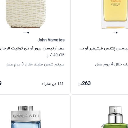
John Varvatos
عطر تيري دي هيرمس إنتنس فيتيفير أو دي بارفيوم للرجال هيرمس
149
15
تا
د.إ.
 4 يوم عمل
سيتم شحن طلبك خلال 3 يوم عمل
9
263
د.إ.
125 مل عطر
+2