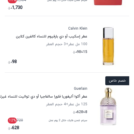
11
%
1,964
سيتم شحن طلبك خلال 35 يوم عمل
1,730
د.إ.
Calvin Klein
عطر إسكيب أو دي بارفيوم للنساء كالفين كلاين
100 مل عطر
+3
حجم العطر
15
تا
98
د.إ.
98
د.إ.
خصم خاص
Guerlain
عطر أكوا أليغوريا فلورا سالفاجيا أو دي تواليت للنساء غيرل
125 مل عطر
+4
حجم العطر
8
تا
628
د.إ.
12
%
720
سيتم شحن طلبك خلال 2 يوم عمل
628
د.إ.