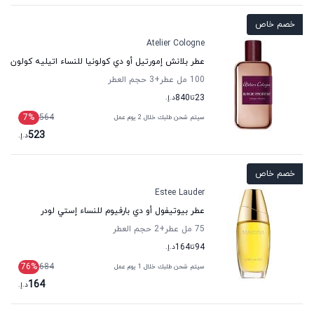
خصم خاص
Atelier Cologne
عطر بلانش إمورتيل أو دي كولونيا للنساء اتيليه كولون
100 مل عطر
+3
حجم العطر
23
تا
840
د.إ.
7
%
564
سيتم شحن طلبك خلال 2 يوم عمل
523
د.إ.
خصم خاص
Estee Lauder
عطر بيوتيفول أو دي بارفيوم للنساء إستي لودر
75 مل عطر
+2
حجم العطر
94
تا
164
د.إ.
76
%
684
سيتم شحن طلبك خلال 1 يوم عمل
164
د.إ.