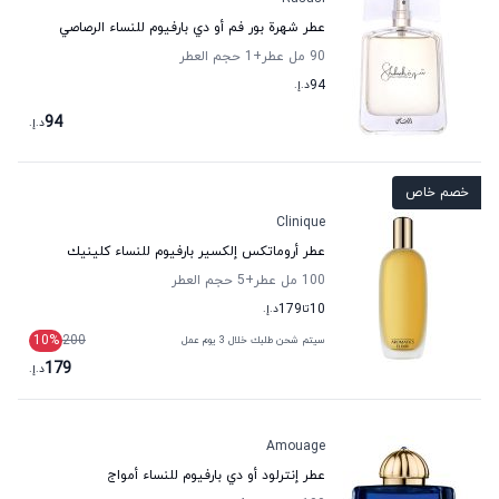
عطر شهرة بور فم أو دي بارفيوم للنساء الرصاصي
90 مل عطر
+1
حجم العطر
94
د.إ.
94
د.إ.
خصم خاص
Clinique
عطر أروماتكس إلكسير بارفيوم للنساء كلينيك
100 مل عطر
+5
حجم العطر
10
تا
179
د.إ.
10
%
200
سيتم شحن طلبك خلال 3 يوم عمل
179
د.إ.
Amouage
عطر إنترلود أو دي بارفيوم للنساء أمواج