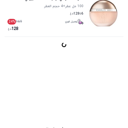
100 مل عطر
+4
حجم العطر
6
تا
128
د.إ.
24
%
169
توصيل فوري
128
د.إ.