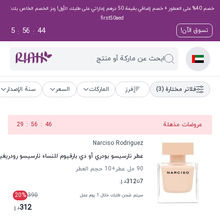
خصم 40% على العطور + خصم إضافي بقيمة 50 درهم إماراتي على طلبك الأول! رمز الخصم الخاص بك:
first50aed
5
56
43
تسوق الآن!
:
:
ابحث عن ماركة أو منتج
فلاتر مختارة
(3)
فرز
الماركات
السعر
سنة الإصدار
عروضات مذهلة
45
:
56
:
29
Narciso Rodriguez
عطر نارسيسو بودري أو دي بارفيوم للنساء نارسيسو رودريغي
90 مل عطر
+10
حجم العطر
7
تا
312
د.إ.
20
%
390
سيتم شحن طلبك خلال 1 يوم عمل
312
د.إ.