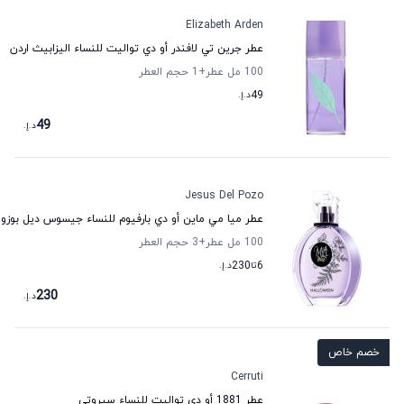
Elizabeth Arden
عطر جرين تي لافندر أو دي تواليت للنساء اليزابيث اردن
100 مل عطر
+1
حجم العطر
49
د.إ.
49
د.إ.
Jesus Del Pozo
عطر ميا مي ماين أو دي بارفيوم للنساء جيسوس ديل بوزو
100 مل عطر
+3
حجم العطر
6
تا
230
د.إ.
230
د.إ.
خصم خاص
Cerruti
عطر 1881 أو دي تواليت للنساء سيروتي