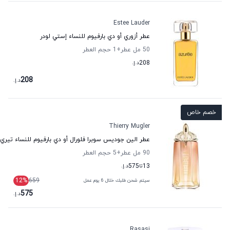
Estee Lauder
عطر أزوري أو دي بارفيوم للنساء إستي لودر
50 مل عطر
+1
حجم العطر
208
د.إ.
208
د.إ.
خصم خاص
Thierry Mugler
عطر الين جوديس سوبرا فلورال أو دي بارفيوم للنساء تيري 
90 مل عطر
+5
حجم العطر
13
تا
575
د.إ.
12
%
659
سيتم شحن طلبك خلال 6 يوم عمل
575
د.إ.
Rasasi