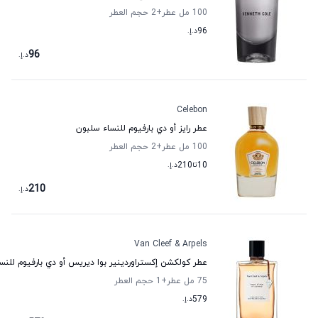
100 مل عطر
+2
حجم العطر
96
د.إ.
96
د.إ.
Celebon
عطر رايز أو دي بارفيوم للنساء سلبون
100 مل عطر
+2
حجم العطر
10
تا
210
د.إ.
210
د.إ.
Van Cleef & Arpels
عطر كولكشن إكستراوردينير بوا ديريس أو دي بارفيوم للنسا
75 مل عطر
+1
حجم العطر
579
د.إ.