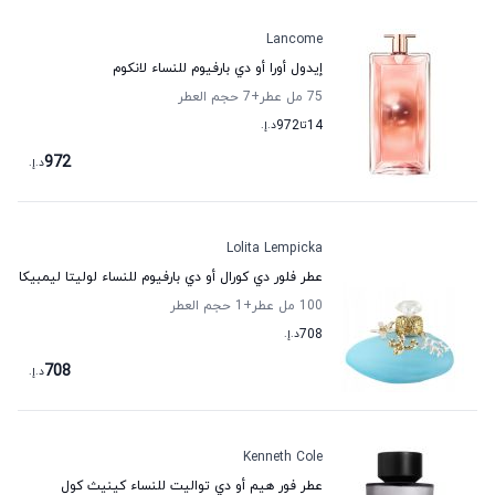
Lancome
إيدول أورا أو دي بارفيوم للنساء لانكوم
75 مل عطر
+7
حجم العطر
14
تا
972
د.إ.
972
د.إ.
Lolita Lempicka
عطر فلور دي كورال أو دي بارفيوم للنساء لوليتا ليمبيكا
100 مل عطر
+1
حجم العطر
708
د.إ.
708
د.إ.
Kenneth Cole
عطر فور هيم أو دي تواليت للنساء كينيث كول