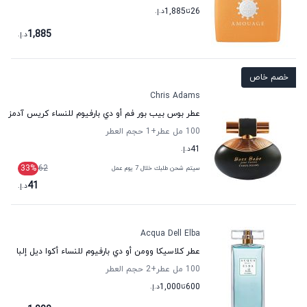
26
تا
1,885
د.إ.
1,885
د.إ.
خصم خاص
Chris Adams
عطر بوس بيب بور فم أو دي بارفيوم للنساء كريس آدمز
100 مل عطر
+1
حجم العطر
41
د.إ.
33
%
62
سيتم شحن طلبك خلال 7 يوم عمل
41
د.إ.
Acqua Dell Elba
عطر كلاسيكا وومن أو دي بارفيوم للنساء أكوا ديل إلبا
100 مل عطر
+2
حجم العطر
600
تا
1,000
د.إ.