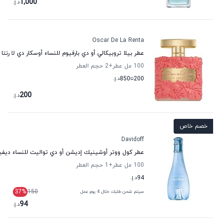
1,000
د.إ.
Oscar De La Renta
عطر بيلا تروبيكالي أو دي بارفيوم للنساء أوسكار دي لا رنتا
100 مل عطر
+2
حجم العطر
200
تا
850
د.إ.
200
د.إ.
خصم خاص
Davidoff
عطر كول ووتر أوشينيك إديشن أو دي تواليت للنساء ديف
100 مل عطر
+1
حجم العطر
94
د.إ.
37
%
150
سيتم شحن طلبك خلال 4 يوم عمل
94
د.إ.