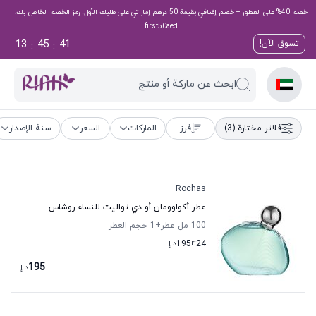
خصم 40% على العطور + خصم إضافي بقيمة 50 درهم إماراتي على طلبك الأول! رمز الخصم الخاص بك:
first50aed
13
45
40
تسوق الآن!
:
:
ابحث عن ماركة أو منتج
فلاتر مختارة
(3)
فرز
الماركات
السعر
سنة الإصدار
Rochas
عطر أكواوومان أو دي تواليت للنساء روشاس
100 مل عطر
+1
حجم العطر
24
تا
195
د.إ.
195
د.إ.