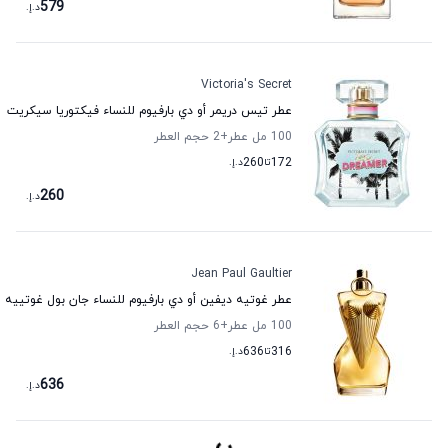
579
د.إ.
Victoria's Secret
عطر تيس دريمر أو دي بارفيوم للنساء فيكتوريا سيكريت
100 مل عطر
+2
حجم العطر
172
تا
260
د.إ.
260
د.إ.
Jean Paul Gaultier
عطر غوتيه ديفين أو دي بارفيوم للنساء جان بول غوتييه
100 مل عطر
+6
حجم العطر
316
تا
636
د.إ.
636
د.إ.