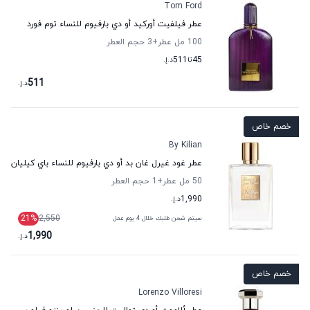
Tom Ford
عطر فيلفيت أوركيد أو دي بارفيوم للنساء توم فورد
100 مل عطر
+3
حجم العطر
45
تا
511
د.إ.
511
د.إ.
خصم خاص
By Kilian
عطر غود غيرل غان بد أو دي بارفيوم للنساء باي كيليان
50 مل عطر
+1
حجم العطر
1,990
د.إ.
21
%
2,550
سيتم شحن طلبك خلال 4 يوم عمل
1,990
د.إ.
خصم خاص
Lorenzo Villoresi