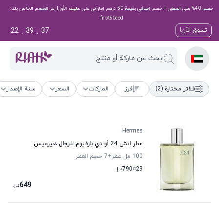
خصم 40% على العطور + خصم إضافي بقيمة 50 درهم إماراتي على طلبك الأول! رمز الخصم الخاص بك:
first50aed
22
39
36
تسوق الآن!
:
:
ابحث عن ماركة أو منتج
فلاتر مختارة
(2)
فرز
الماركات
السعر
سنة الإصدار
Hermes
عطر اتش 24 أو دي بارفيوم للرجال هيرميس
100 مل عطر
+7
حجم العطر
29
تا
790
د.إ.
649
د.إ.