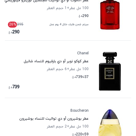
عطر ألاموت أو دي تواليت للجنسين لورينزو فيلوريسي
100 مل عطر
+1
حجم العطر
290
د.إ.
26
%
395
سيتم شحن طلبك خلال 4 يوم عمل
290
د.إ.
Chanel
عطر كوكو نوير أو دي بارفيوم للنساء شانيل
100 مل عطر
+6
حجم العطر
37
تا
739
د.إ.
739
د.إ.
Boucheron
عطر بوشيرون أو دي تواليت للنساء بوشيرون
100 مل عطر
+2
حجم العطر
59
تا
220
د.إ.