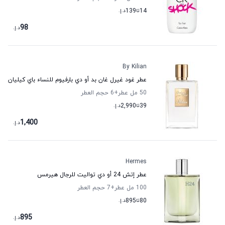
14
تا
139
د.إ.
98
د.إ.
By Kilian
عطر غود غيرل غان بد أو دي بارفيوم للنساء باي كيليان
50 مل عطر
+6
حجم العطر
39
تا
2,990
د.إ.
1,400
د.إ.
Hermes
عطر إتش 24 أو دي تواليت للرجال هيرمس
100 مل عطر
+7
حجم العطر
80
تا
895
د.إ.
895
د.إ.