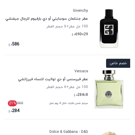
Givenchy
عطر جنتلمان سوسايتي أو دي بارفيوم للرجال جيفنشي
100 مل عطر
+6
حجم العطر
29
تا
690
د.إ.
586
د.إ.
خصم خاص
Versace
عطر فيرسنس أو دي تواليت للنساء فيرزاتشي
100 مل عطر
+6
حجم العطر
8
تا
284
د.إ.
21
%
360
سيتم شحن طلبك خلال 4 يوم عمل
284
د.إ.
Dolce & Gabbana - D&G