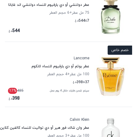
عطر دولتشي أو دي بارفيوم للنساء دولتشي اند غابانا
75 مل عطر
+6
حجم العطر
7
تا
544
د.إ.
544
د.إ.
خصم خاص
Lancome
عطر بوئم أو دي بارفيوم للنساء لانكوم
100 مل عطر
+4
حجم العطر
37
تا
398
د.إ.
17
%
485
سيتم شحن طلبك خلال 4 يوم عمل
398
د.إ.
Calvin Klein
عطر وان شاك فور هير أو دي تواليت للنساء كالفين كلاين
100 مل عطر
+3
حجم العطر