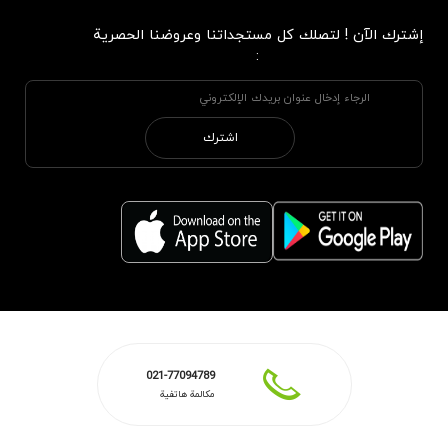
إشترك الآن ! لتصلك كل مستجداتنا وعروضنا الحصرية
:
اشترك
021-77094789
مكالمة هاتفية