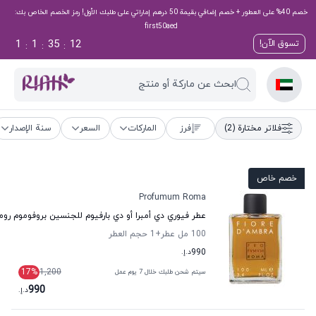
خصم 40% على العطور + خصم إضافي بقيمة 50 درهم إماراتي على طلبك الأول! رمز الخصم الخاص بك:
first50aed
1
1
35
12
تسوق الآن!
:
:
:
ابحث عن ماركة أو منتج
فلاتر مختارة
(2)
فرز
الماركات
السعر
سنة الإصدار
خصم خاص
Profumum Roma
عطر فيوري دي أمبرا أو دي بارفيوم للجنسين بروفوموم روما
100 مل عطر
+1
حجم العطر
990
د.إ.
17
%
1,200
سيتم شحن طلبك خلال 7 يوم عمل
990
د.إ.