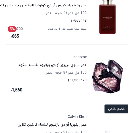
عطر رد هيباسكيوس أو دي كولونيا للجنسين جو مالون لن
100 مل عطر
+4
حجم العطر
48
تا
665
د.إ.
5
%
700
سيتم شحن طلبك خلال 4 يوم عمل
665
د.إ.
Lancome
عطر لا نوي تريزور أو دي بارفيوم للنساء لانكوم
100 مل عطر
+8
حجم العطر
20
تا
1,560
د.إ.
1,560
د.إ.
خصم خاص
Calvin Klein
عطر إيفوريا أو دي بارفيوم للنساء كالفين كلاين
100 مل عطر
+9
حجم العطر