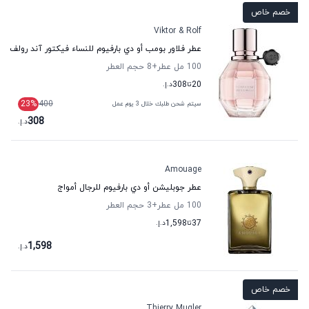
خصم خاص
Viktor & Rolf
عطر فلاور بومب أو دي بارفيوم للنساء فيكتور آند رولف
100 مل عطر
+8
حجم العطر
20
تا
308
د.إ.
23
%
400
سيتم شحن طلبك خلال 3 يوم عمل
308
د.إ.
Amouage
عطر جوبليشن أو دي بارفيوم للرجال أمواج
100 مل عطر
+3
حجم العطر
37
تا
1,598
د.إ.
1,598
د.إ.
خصم خاص
Thierry Mugler