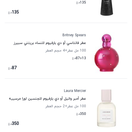
135
د.إ.
135
د.إ.
Britney Spears
عطر فانتاسي أو دي بارفيوم للنساء بريتني سبيرز
100 مل عطر
+4
حجم العطر
13
تا
87
د.إ.
87
د.إ.
Laura Mercier
عطر أمبر وانيل أو دي بارفيوم للجنسين لورا مرسييه
100 مل عطر
+2
حجم العطر
350
د.إ.
350
د.إ.