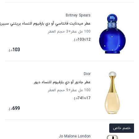
Britney Spears
عطر ميدنايت فانتاسي أو دي بارفيوم للنساء بريتني سبيرز
100 مل عطر
+3
حجم العطر
12
تا
103
د.إ.
103
د.إ.
Dior
عطر جادور أو دي بارفيوم للنساء ديور
100 مل عطر
+9
حجم العطر
17
تا
741
د.إ.
699
د.إ.
خصم خاص
Jo Malone London