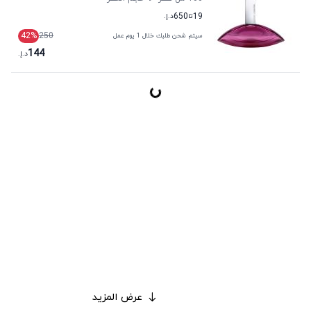
19
تا
650
د.إ.
42
%
250
سيتم شحن طلبك خلال 1 يوم عمل
144
د.إ.
عرض المزيد