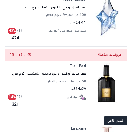
عطر انجل أو دي بارفيوم للنساء تيري موغلر
100 مل عطر
+9
حجم العطر
11
تا
424
د.إ.
40
%
713
سيتم شحن طلبك خلال 1 يوم عمل
424
د.إ.
عروضات مذهلة
39
:
36
:
18
Tom Ford
عطر بلاك أوركيد أو دي بارفيوم للجنسين توم فورد
50 مل عطر
+7
حجم العطر
29
تا
834
د.إ.
14
%
376
توصيل فوري
321
د.إ.
خصم خاص
Lancome