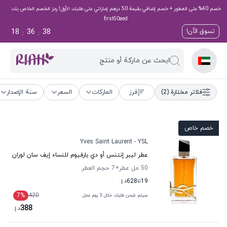
خصم 40% على العطور + خصم إضافي بقيمة 50 درهم إماراتي على طلبك الأول! رمز الخصم الخاص بك:
first50aed
18
36
37
تسوق الآن!
:
:
ابحث عن ماركة أو منتج
فلاتر مختارة
(2)
فرز
الماركات
السعر
سنة الإصدار
خصم خاص
Yves Saint Laurent - YSL
عطر ليبر إنتنس أو دي بارفيوم للنساء إيف سان لوران
50 مل عطر
+7
حجم العطر
19
تا
628
د.إ.
7
%
420
سيتم شحن طلبك خلال 3 يوم عمل
388
د.إ.