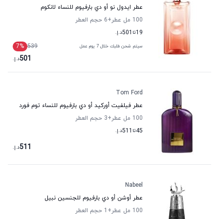
عطر ايدول نو أو دي بارفيوم للنساء لانكوم
100 مل عطر
+6
حجم العطر
19
تا
501
د.إ.
7
%
539
سيتم شحن طلبك خلال 7 يوم عمل
501
د.إ.
Tom Ford
عطر فيلفيت أوركيد أو دي بارفيوم للنساء توم فورد
100 مل عطر
+3
حجم العطر
45
تا
511
د.إ.
511
د.إ.
Nabeel
عطر أوشن أو دي بارفيوم للجنسين نبيل
100 مل عطر
+1
حجم العطر