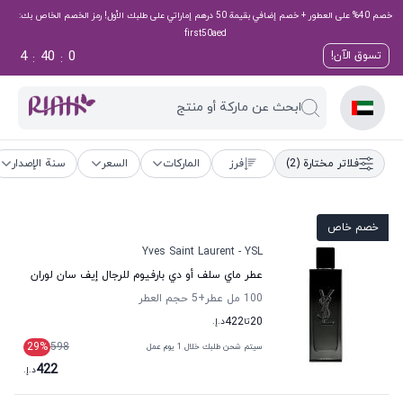
خصم 40% على العطور + خصم إضافي بقيمة 50 درهم إماراتي على طلبك الأول! رمز الخصم الخاص بك:
first50aed
4
39
59
تسوق الآن!
:
:
ابحث عن ماركة أو منتج
فلاتر مختارة
(2)
فرز
الماركات
السعر
سنة الإصدار
خصم خاص
Yves Saint Laurent - YSL
عطر ماي سلف أو دي بارفيوم للرجال إيف سان لوران
100 مل عطر
+5
حجم العطر
20
تا
422
د.إ.
29
%
598
سيتم شحن طلبك خلال 1 يوم عمل
422
د.إ.