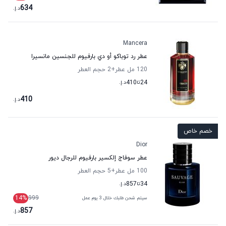
634
د.إ.
Mancera
عطر رد توباكو أو دي بارفيوم للجنسين مانسيرا
120 مل عطر
+2
حجم العطر
24
تا
410
د.إ.
410
د.إ.
خصم خاص
Dior
عطر سوفاج إلكسير بارفيوم للرجال ديور
100 مل عطر
+5
حجم العطر
34
تا
857
د.إ.
14
%
999
سيتم شحن طلبك خلال 3 يوم عمل
857
د.إ.