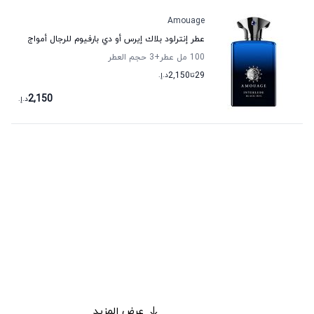
Amouage
عطر إنترلود بلاك إيرس أو دي بارفيوم للرجال أمواج
100 مل عطر
+3
حجم العطر
29
تا
2,150
د.إ.
2,150
د.إ.
عرض المزيد