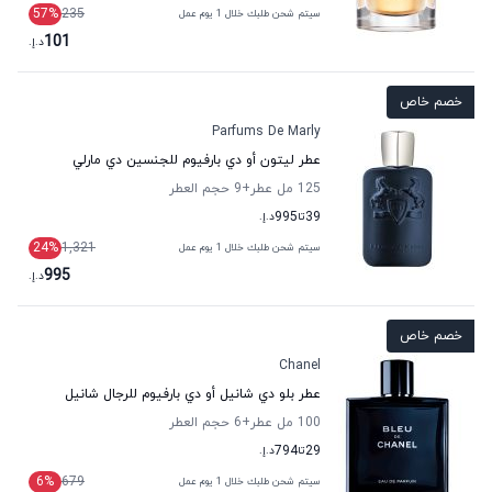
57
%
235
سيتم شحن طلبك خلال 1 يوم عمل
101
د.إ.
خصم خاص
Parfums De Marly
عطر ليتون أو دي بارفيوم للجنسين دي مارلي
125 مل عطر
+9
حجم العطر
39
تا
995
د.إ.
24
%
1,321
سيتم شحن طلبك خلال 1 يوم عمل
995
د.إ.
خصم خاص
Chanel
عطر بلو دي شانيل أو دي بارفيوم للرجال شانيل
100 مل عطر
+6
حجم العطر
29
تا
794
د.إ.
6
%
679
سيتم شحن طلبك خلال 1 يوم عمل