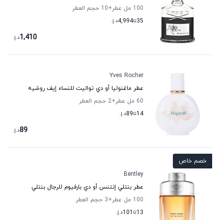
100 مل عطر
+10
حجم العطر
35
تا
4,994
د.إ.
1,410
د.إ.
Yves Rocher
عطر ماغنوليا أو دي تواليت للنساء إيف روشيه
60 مل عطر
+2
حجم العطر
14
تا
89
د.إ.
89
د.إ.
خصم خاص
Bentley
عطر بنتلي إنتنس أو دي بارفيوم للرجال بنتلي
100 مل عطر
+3
حجم العطر
13
تا
101
د.إ.