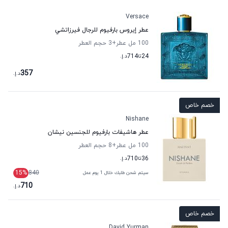
Versace
عطر إيروس بارفيوم للرجال فيرزاتشي
100 مل عطر
+3
حجم العطر
24
تا
714
د.إ.
357
د.إ.
خصم خاص
Nishane
عطر هاشيفات بارفيوم للجنسين نيشان
100 مل عطر
+8
حجم العطر
36
تا
710
د.إ.
15
%
840
سيتم شحن طلبك خلال 1 يوم عمل
710
د.إ.
خصم خاص
David Yurman