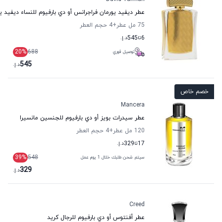
عطر ديفيد يورمان فراجرانس أو دي بارفيوم للنساء ديفيد ي
75 مل عطر
+4
حجم العطر
6
تا
545
د.إ.
20
%
688
توصيل فوري
545
د.إ.
خصم خاص
Mancera
عطر سيدرات بويز أو دي بارفيوم للجنسين مانسيرا
120 مل عطر
+4
حجم العطر
17
تا
329
د.إ.
39
%
548
سيتم شحن طلبك خلال 1 يوم عمل
329
د.إ.
Creed
عطر أفنتوس أو دي بارفيوم للرجال كريد