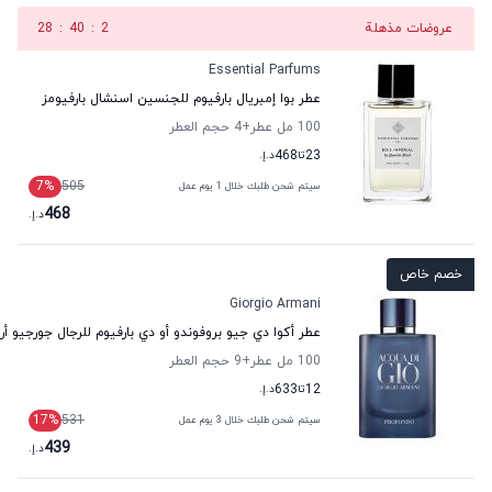
عروضات مذهلة
1
:
40
:
28
Essential Parfums
عطر بوا إمبريال بارفيوم للجنسين اسنشال بارفيومز
100 مل عطر
+4
حجم العطر
23
تا
468
د.إ.
7
%
505
سيتم شحن طلبك خلال 1 يوم عمل
468
د.إ.
خصم خاص
Giorgio Armani
عطر أكوا دي جيو بروفوندو أو دي بارفيوم للرجال جورجيو أر
100 مل عطر
+9
حجم العطر
12
تا
633
د.إ.
17
%
531
سيتم شحن طلبك خلال 3 يوم عمل
439
د.إ.