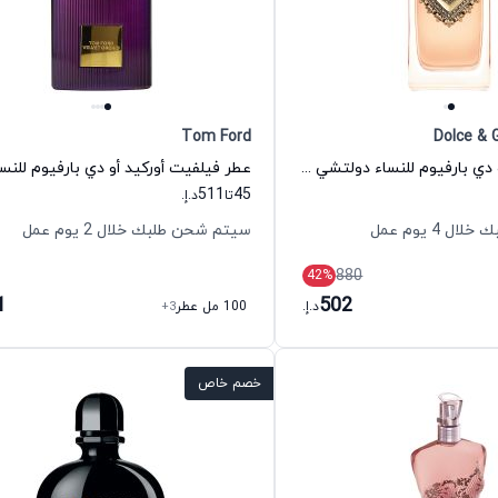
Tom Ford
Dolce & 
عطر ديفوشن أو دي بارفيوم للنساء دولتشي اند غابانا
511
45
تا
د.إ.
 4 يوم عمل
سيتم شحن طلبك خلال 2 يوم عمل
880
42
%
1
502
د.إ.
100 مل عطر
+3
خصم خاص