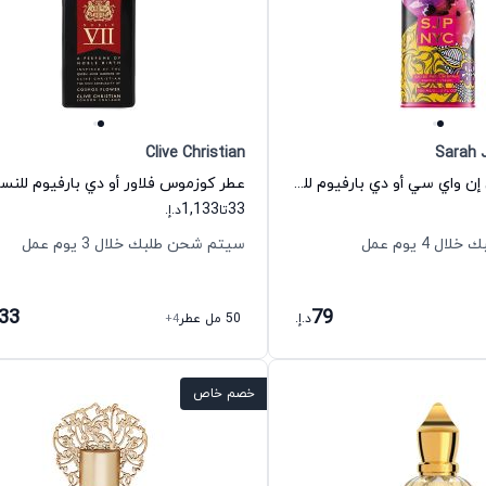
Clive Christian
Sarah 
عطر إس جي بي إن واي سي أو دي بارفيوم للنساء سارا جيسيكا باركر
1,133
33
تا
د.إ.
 4 يوم عمل
سيتم شحن طلبك خلال 3 يوم عمل
133
79
د.إ.
50 مل عطر
+4
خصم خاص