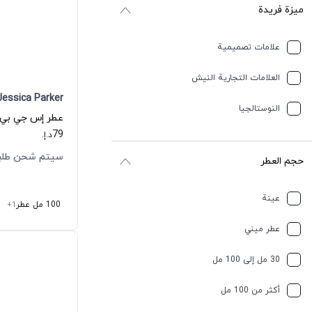
ميزة فريدة
علامات تصميمية
العلامات التجارية النيش
Jessica Parker
النوستالجيا
79
د.إ.
سيتم شحن طلبك خلال
حجم العطر
عينة
100 مل عطر
+1
عطر ميني
30 مل إلى 100 مل
أكثر من 100 مل