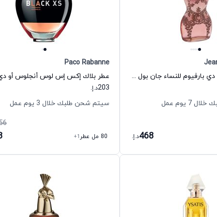
Paco Rabanne
Jean
عطر كلاسيك أو دي بارفيوم للنساء جان بول غوتييه
203
د.إ.
 7 يوم عمل
سيتم شحن طلبك خلال 3 يوم عمل
56
3
468
د.إ.
80 مل عطر
+1