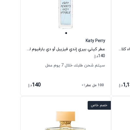
Katy Perry
عطر كوزموس فلاور أو دي بارفيوم للنساء كلايف كريستيان
عطر كيتي بيري إندي فيزيبل أو دي بارفيوم للنساء كيتي بيري
140
د.إ.
سيتم شحن طلبك خلال 7 يوم عمل
140
1,
د.إ.
100 مل عطر
+1
د.إ.
خصم خاص