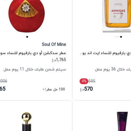
Soul Of Mine
عطر أنيك 5 أو دي بارفيوم للنساء ايت اند بوب
1,765
د.إ.
36 يوم عمل
سيتم شحن طلبك خلال 11 يوم عمل
,006
595
4
%
765
570
د.إ.
100 مل عطر
+1