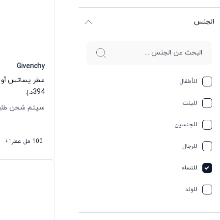
الجنس
Givenchy
عطر يساتس أو 
للأطفال
394
د.إ.
للبنت
سيتم شحن طلبك خلال
للجنسين
100 مل عطر
+1
للرجال
للنساء
للولد