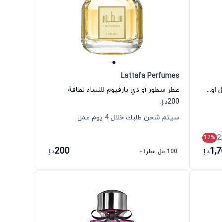
Lattafa Perfumes
عطر سدكشن أو دي بارفيوم للنساء سول اوف ماين
عطر سطور أو دي بارفيوم للنساء لطافة
200
د.إ.
سيتم شحن طلبك خلال 4 يوم عمل
2
12
%
200
1,
د.إ.
100 مل عطر
+1
د.إ.