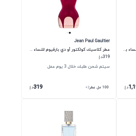
Jean Paul Gaultier
عطر كلانديستين كلارا أو دي بارفيوم للنساء بينهاليغونز
عطر كلاسيك كولكتور أو دي بارفيوم للنساء جان بول غوتييه
319
د.إ.
سيتم شحن طلبك خلال 3 يوم عمل
319
1,
د.إ.
100 مل عطر
+2
د.إ.