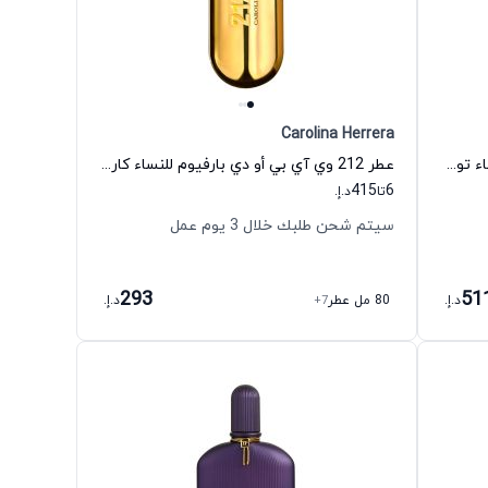
Carolina Herrera
عطر فيلفيت أوركيد أو دي بارفيوم للنساء توم فورد
عطر 212 وي آي بي أو دي بارفيوم للنساء كارولينا هيريرا
415
6
تا
د.إ.
سيتم شحن طلبك خلال 3 يوم عمل
293
51
د.إ.
80 مل عطر
+7
د.إ.