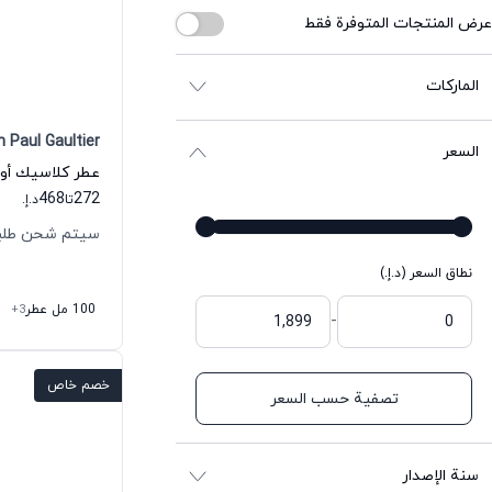
عرض المنتجات المتوفرة فقط
الماركات
 Paul Gaultier
السعر
468
272
تا
د.إ.
سيتم شحن طلبك خلال
نطاق السعر (د.إ.)
100 مل عطر
+3
-
خصم خاص
تصفية حسب السعر
سنة الإصدار