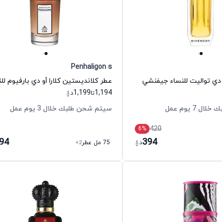
Penhaligon s
دي تواليت للنساء جيفنشي
1,199
1,194
تا
د.إ.
 7 يوم عمل
سيتم شحن طلبك خلال 3 يوم عمل
420
6
%
194
394
د.إ.
75 مل عطر
+2