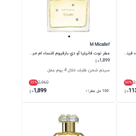
M Micallef
عطر فينس كاموتو أو دي بارفيوم للنساء فينس كاموتو
عطر نوت فانيليا أو دي بارفيوم للنساء ام ميكاليف
1,899
د.إ.
سيتم شحن طلبك خلال 4 يوم عمل
2,960
2
35
%
50
%
1,899
11
د.إ.
100 مل عطر
+1
د.إ.