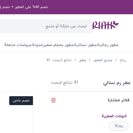
خصم 40% على العطور + خصم إضافي بقيمة 50 درهم إماراتي على طلبك الأول! رمز الخصم الخاص بك: first50aed
عطور رجالية
عطور نسائية
عطور بحجم صغير
مدونة
عروضات مذهلة
ریاح
/
جميع العطور
/
عطور
/
نتائج البحث: 41
عطر رم نسائي
41
نتائج البحث
فلاتر مختارة
إخفاء الفلاتر
خصم خاص
النوتات العطرية
روم