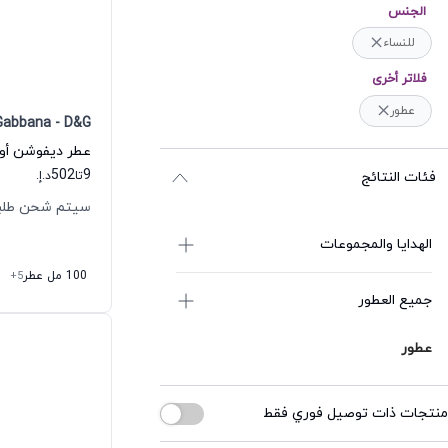
الجنس
للنساء
فلاتر أخرى
عطور
Gabbana - D&G
502
9
فئات النتائج
تا
د.إ.
سيتم شحن طلبك خلال
الهدايا والمجموعات
100 مل عطر
+5
جميع العطور
عطور
منتجات ذات توصيل فوري فقط