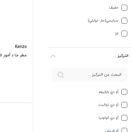
تيربيني
خفیف
جلد
سبایسي(حار- توابلي)
جوز الهند
مُرّ
حار وسبايسي
Kenzo
التركيز
حامِض
حلو
حليب
أو دي بارفيوم
حمضيات
أو دي تواليت
حيواني
أو دي كولونيا
خشبي
أو فريش