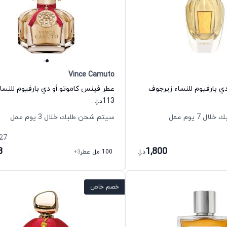
Vince Camuto
ي بارفيوم للنساء زيرجوف
113
د.إ.
 7 يوم عمل
سيتم شحن طلبك خلال 3 يوم عمل
27
3
1,800
د.إ.
100 مل عطر
+3
خصم خاص