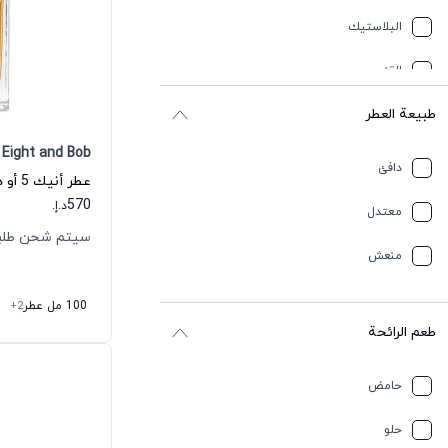
البلاستيك
القنب
طبيعة العطر
باتشولي
Eight and Bob
بحري
دافئ
بلسميك
570
د.إ.
معتدل
سيتم شحن طلبك خلال 
بنزين
منعش
بنفسجي
100 مل عطر
+2
طعم الرائحة
بودري
تبغ
حامض
ترابي
حلو