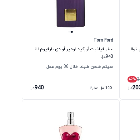
Tom Ford
عطر بلاك إكس إس لوس أنجلوس أو دي تواليت للنساء باكو رابان
عطر فيلفيت أوركيد لومير أو دي بارفيوم للنساء توم فورد
940
د.إ.
سيتم شحن طلبك خلال 36 يوم عمل
3
42
%
940
20
د.إ.
100 مل عطر
+2
د.إ.