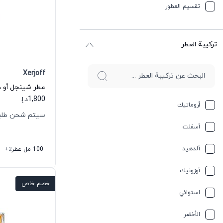
تقسیم العطور
ترکیبة العطر
Xerjoff
عطر شينجل أو د
1,800
د.إ.
أروماتيك
سيتم شحن طلبك خلال
أسفلت
ألدهيد
100 مل عطر
+2
أوزونيك
خصم خاص
استوائي
الأخضر