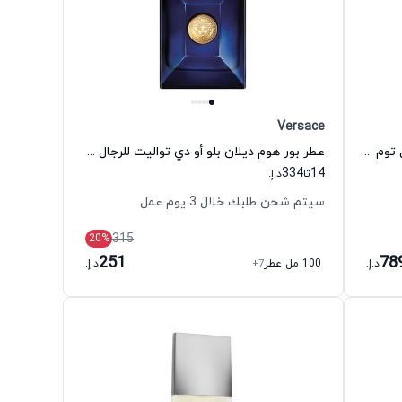
Versace
عطر نوير إكستريم أو دي بارفيوم للرجال توم فورد
عطر بور هوم ديلان بلو أو دي تواليت للرجال فيرزاتشي
334
14
تا
د.إ.
سيتم شحن طلبك خلال 3 يوم عمل
315
20
%
251
78
د.إ.
100 مل عطر
+7
د.إ.