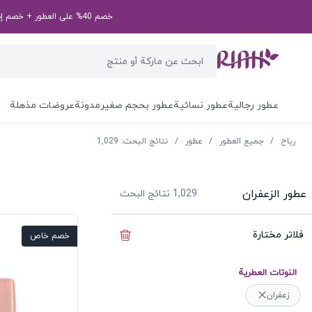
خصم 40% على العطور + خصم إضافي بقيمة 50 درهم إماراتي على طلبك الأول! رمز الخصم الخاص بك: first50aed
عطور رجالية
عطور نسائية
عطور بحجم صغير
مدونة
عروضات مذهلة
ریاح
/
جميع العطور
/
عطور
/
نتائج البحث: 1,029
عطور الزعفران
1,029
نتائج البحث
فلاتر مختارة
إخفاء الفلاتر
خصم خاص
النوتات العطرية
زعفران