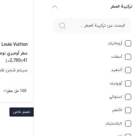
ترکیبة العطر
أروماتيك
Louis Vuitton
أسفلت
2,780
41
تا
د.إ.
سيتم شحن طلبك خلال
ألدهيد
أوزونيك
100 مل عطر
+3
استوائي
الأخضر
خصم خاص
البلاستيك