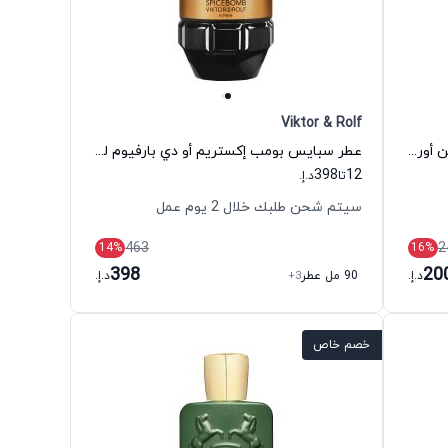
Viktor & Rolf
عطر رويال جرين أو دي بارفيوم للجنسين أورورا سنتس
عطر سبايس بومب إكستريم أو دي بارفيوم للرجال فيكتور آند رولف
398
12
تا
د.إ.
سيتم شحن طلبك خلال 2 يوم عمل
463
2
14
%
16
%
398
20
د.إ.
90 مل عطر
+3
د.إ.
خصم خاص