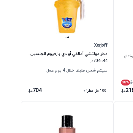
Xerjoff
عطر دولتشي أمالفي أو دي بارفيوم للجنسين زيرجوف
نتال
704
44
تا
د.إ.
سيتم شحن طلبك خلال 4 يوم عمل
3
38
%
704
21
د.إ.
100 مل عطر
+4
د.إ.