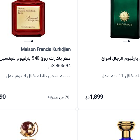
Maison Francis Kurkdjian
بارفيوم للرجال أمواج
3,463
94
تا
د.إ.
11 يوم عمل
سيتم شحن طلبك خلال 4 يوم عمل
690
1,899
د.إ.
70 مل عطر
+9