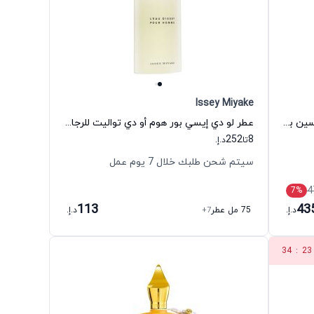
Issey Miyake
عطر إيليش نامبر 3 أو دي بارفيوم للجنسين بيلي ايليش
عطر لو دي إيسي بور هوم أو دي تواليت للرجال إيسي مياكي
252
8
تا
د.إ.
سيتم شحن طلبك خلال 7 يوم عمل
4
7
%
113
43
د.إ.
75 مل عطر
+7
د.إ.
34
:
23