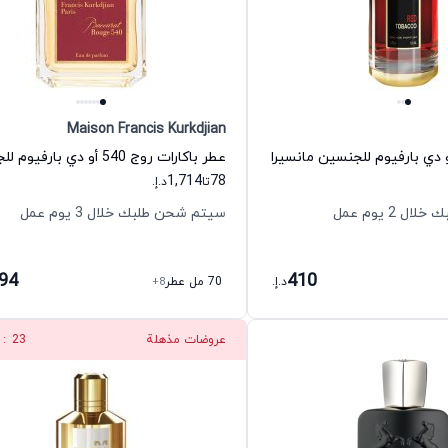
Maison Francis Kurkdjian
و دي بارفيوم للجنسين مانسيرا
1,714
78
تا
د.إ.
 2 يوم عمل
سيتم شحن طلبك خلال 3 يوم عمل
094
410
د.إ.
70 مل عطر
+8
عروضات مذهلة
22
: