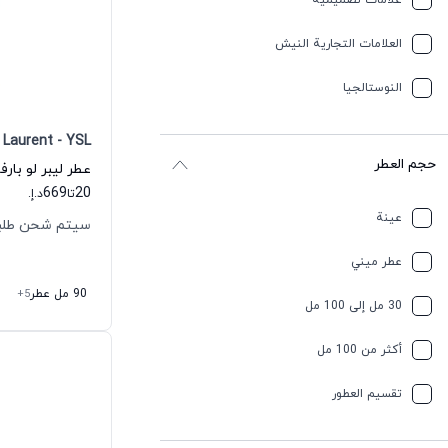
علامات تصميمية
العلامات التجارية النيش
النوستالجيا
 Laurent - YSL
حجم العطر
669
20
تا
د.إ.
عينة
سيتم شحن طلبك خلال
عطر ميني
90 مل عطر
+5
30 مل إلى 100 مل
أكثر من 100 مل
تقسیم العطور