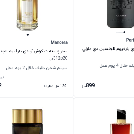
Par
Mancera
دي بارفيوم للجنسين دي مارلي
312
20
تا
د.إ.
 4 يوم عمل
سيتم شحن طلبك خلال 2 يوم عمل
57
2
899
د.إ.
120 مل عطر
+4