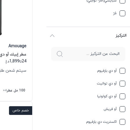
سبایسي(حار- توابلي)
جوز الهند
مُرّ
حار وسبايسي
التركيز
حامِض
Amouage
حلو
عطر إبيك أو دي 
1,899
24
تا
د.إ.
حليب
سيتم شحن طلبك خلال 
أو دي بارفيوم
حمضيات
أو دي تواليت
حيواني
100 مل عطر
+4
أو دي كولونيا
خشبي
أو فريش
خصم خاص
خشبي
اكستريت دي بارفيوم
خفیف وسبايسي