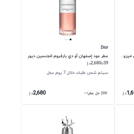
Dior
عطر باكارات روج 540 بارفيوم للجنسين ميزون فرانسيس كركجيان
عطر عود إصفهان أو دي بارفيوم للجنسين ديور
2,680
39
تا
د.إ.
سيتم شحن طلبك خلال 7 يوم عمل
2,680
1,
د.إ.
200 مل عطر
+9
د.إ.