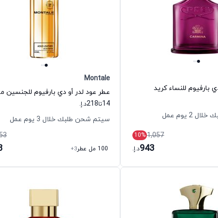
Montale
ي بارفيوم للنساء كريد
عطر عود لدر أو دي بارفيوم للجنسين مو
218
14
تا
د.إ.
 2 يوم عمل
سيتم شحن طلبك خلال 3 يوم عمل
53
1,057
10
%
8
943
د.إ.
100 مل عطر
+3