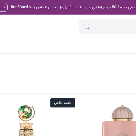
تسو
خصم خاص