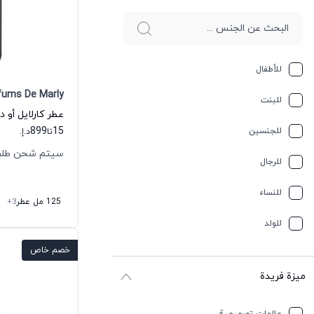
للأطفال
fums De Marly
للبنت
عطر كارلايل أو 
899
15
للجنسين
تا
د.إ.
سيتم شحن طلبك خلال
للرجال
للنساء
125 مل عطر
+3
للولد
خصم خاص
ميزة فريدة