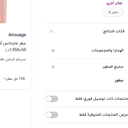
فلاتر أخرى
عطور
فئات النتائج
Amouage
عطر غايدانس أو
1,950
50
الهدايا والمجموعات
تا
د.إ.
سيتم شحن طلبك خلال
جميع العطور
100 مل عطر
+2
عطور
منتجات ذات توصيل فوري فقط
عرض المنتجات المتوفرة فقط