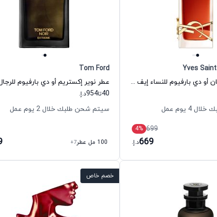
Tom Ford
Yves Saint
عطر ليبر لو بارفان أو دي بارفيوم للنساء إيف سان لوران
954
40
تا
د.إ.
 4 يوم عمل
سيتم شحن طلبك خلال 2 يوم عمل
699
4
%
9
669
د.إ.
100 مل عطر
+7
خصم خاص