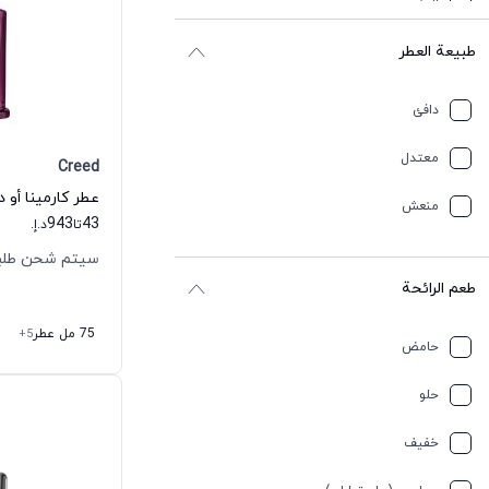
القنب
طبيعة العطر
باتشولي
بحري
دافئ
بلسميك
معتدل
Creed
بنزين
عطر كارمينا أو د
منعش
943
43
تا
د.إ.
بنفسجي
سيتم شحن طلبك خلال
طعم الرائحة
بودري
75 مل عطر
+5
تبغ
حامض
ترابي
حلو
تيربيني
خفیف
جلد