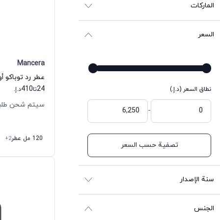
الماركات
السعر
Mancera
عطر رد توباكو أ
410
24
نطاق السعر (د.إ.)
تا
د.إ.
سيتم شحن طلبك خلال
-
120 مل عطر
+2
تصفية حسب السعر
سنة الإصدار
الجنس