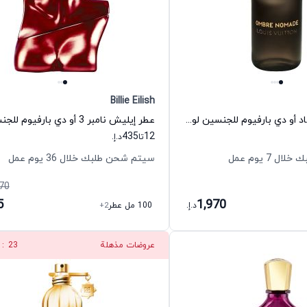
Billie Eilish
عطر أومبري نوماد أو دي بارفيوم للجنسين لويس فيتون
435
12
تا
د.إ.
 7 يوم عمل
سيتم شحن طلبك خلال 36 يوم عمل
70
5
1,970
د.إ.
100 مل عطر
+2
عروضات مذهلة
22
: