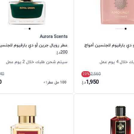
Aurora Scents
 دي بارفيوم للجنسين أمواج
200
د.إ.
 4 يوم عمل
سيتم شحن طلبك خلال 2 يوم عمل
40
2,560
23
%
0
1,950
د.إ.
100 مل عطر
+1