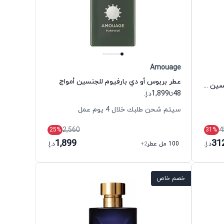
Amouage
عطر بربوس أو دي بارفيوم للجنسين أمواج
عطر إنستانت كراش أو دي بارفيوم للجنسين مانسيرا
1,899
48
تا
د.إ.
سيتم شحن طلبك خلال 4 يوم عمل
2,560
4
25
%
31
%
1,899
31
د.إ.
100 مل عطر
+2
د.إ.
خصم خاص