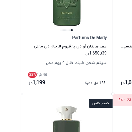
Parfums De Marly
عطر باكارات روج 540 أو دي بارفيوم للجنسين ميزون فرانسيس كركجيان
عطر هالتان أو دي بارفيوم للرجال دي مارلي
1,650
39
تا
د.إ.
سيتم شحن طلبك خلال 4 يوم عمل
1,548
22
%
1,199
1,
د.إ.
125 مل عطر
+5
د.إ.
34
:
23
خصم خاص