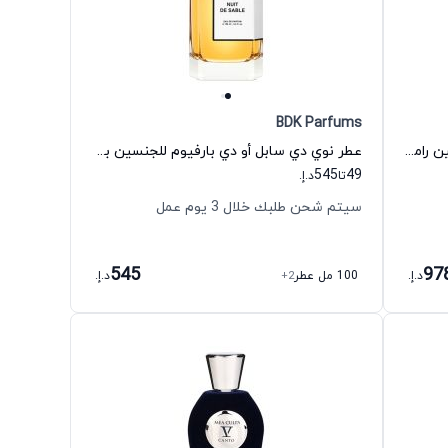
BDK Parfums
عطر كافه ديل مار أو دي تواليت للجنسين رامون مونيجال
عطر نوي دي سابل أو دي بارفيوم للجنسين بي دي كي بارفيومز
545
49
تا
د.إ.
سيتم شحن طلبك خلال 3 يوم عمل
545
97
د.إ.
100 مل عطر
+2
د.إ.