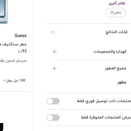
فلاتر أخرى
عطور
فئات النتائج
Guess
93
الهدايا والمجموعات
د.إ.
سيتم شحن طلبك خلال
جميع العطور
100 مل عطر
+2
عطور
منتجات ذات توصيل فوري فقط
عرض المنتجات المتوفرة فقط