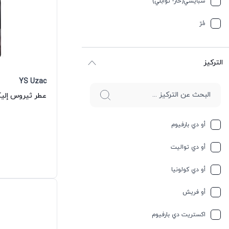
سبایسي(حار- توابلي)
جوز الهند
مُرّ
حار وسبايسي
التركيز
حامِض
YS Uzac
حلو
حليب
أو دي بارفيوم
حمضيات
أو دي تواليت
حيواني
أو دي كولونيا
خشبي
أو فريش
خشبي
اكستريت دي بارفيوم
خفیف وسبايسي