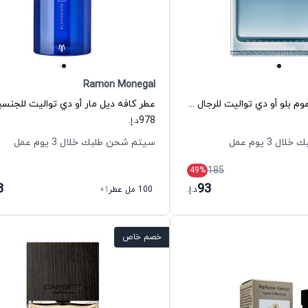
Ramon Monegal
عطر سدكتيف هوم بلو أو دي تواليت للرجال جيس
978
د.إ.
 3 يوم عمل
سيتم شحن طلبك خلال 3 يوم عمل
185
49
%
8
93
د.إ.
100 مل عطر
+1
خصم خاص