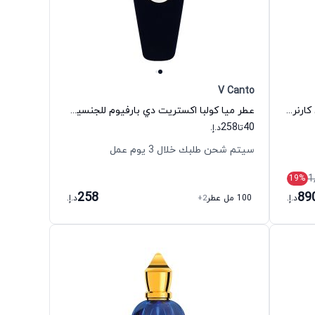
V Canto
عطر كوستاريلا أو دي بارفيوم للجنسين كارنر برشلونة
عطر ميا كولبا اكستريت دي بارفيوم للجنسين فينتو كانتو
258
40
تا
د.إ.
سيتم شحن طلبك خلال 3 يوم عمل
1
19
%
258
89
د.إ.
100 مل عطر
+2
د.إ.