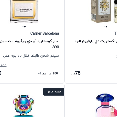
Carner Barcelona
T
عطر تابيت عطار اكستريت دي بارفيوم للجنسين تيزيانا تيرنزي
890
د.إ.
سيتم شحن طلبك خلال 36 يوم عمل
,100
0
75
د.إ.
100 مل عطر
+1
خصم خاص