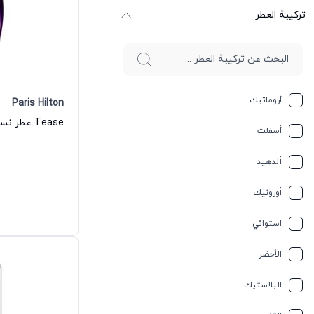
ترکیبة العطر
أروماتيك
Paris Hilton
Tease عطر نسائي من باريس هيلتون
أسفلت
ألدهيد
أوزونيك
استوائي
الأخضر
البلاستيك