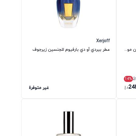
Xerjoff
عطر توي 2 بيرل أو دي بارفيوم للجنسين موسكينو
عطر بيردي أو دي بارفيوم للجنسين زيرجوف
2
14
%
24
د.إ.
غير متوفرة