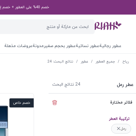
خصم 40% على العطور + خصم إضافي بقيمة 50 درهم إماراتي على طلبك الأول! رمز الخصم الخاص بك: first50aed
عطور رجالية
عطور نسائية
عطور بحجم صغير
مدونة
عروضات مذهلة
ریاح
/
جميع العطور
/
عطور
/
نتائج البحث: 24
عطر رمل
24
نتائج البحث
فلاتر مختارة
إخفاء الفلاتر
خصم خاص
ترکیبة العطر
رمل