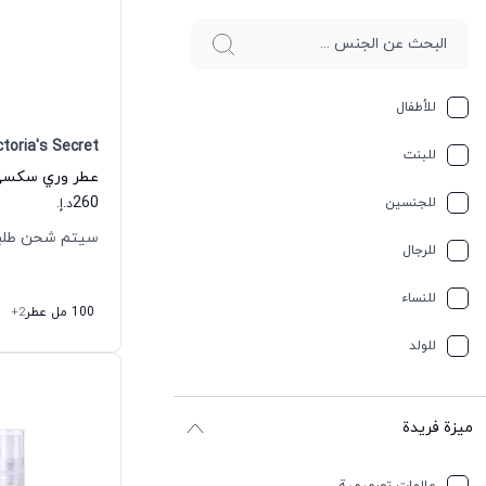
للأطفال
ctoria's Secret
للبنت
260
للجنسين
د.إ.
سيتم شحن طلبك خلال
للرجال
للنساء
100 مل عطر
+2
للولد
ميزة فريدة