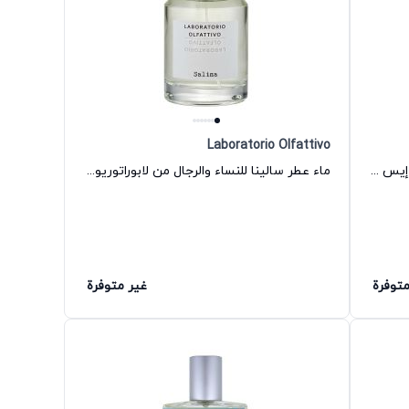
Laboratorio Olfattivo
ثيروس او دو بارفان للنساء والرجال من إيس يوزاك
ماء عطر سالينا للنساء والرجال من لابوراتوريو أولفاتيفو
متوفرة
غير متوفرة