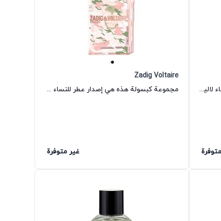
Zadig Voltaire
عطر بينك بارادايس أو دي بارفيوم للنساء لاليك
مجموعة كبسولة هذه هي إصدار عطر للنساء زاديغ فولتير
متوفرة
غير متوفرة