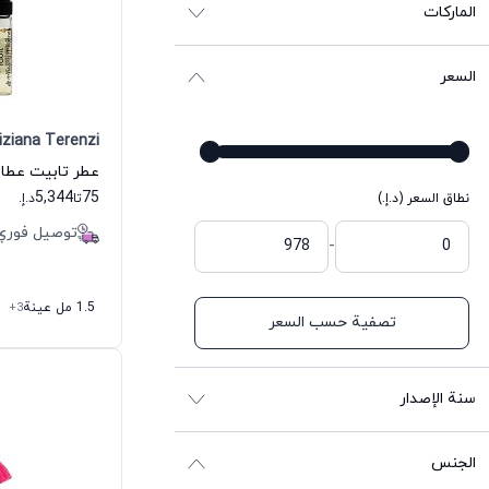
الماركات
السعر
iziana Terenzi
5,344
75
نطاق السعر (د.إ.)
تا
د.إ.
توصيل فوري
-
1.5 مل عينة
+3
تصفية حسب السعر
سنة الإصدار
الجنس