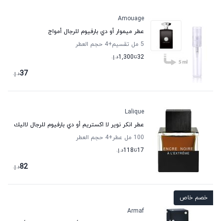
Amouage
عطر ميموار أو دي بارفيوم للرجال أمواج
5 مل تقسيم
+4
حجم العطر
32
تا
1,300
د.إ.
37
د.إ.
Lalique
عطر انكر نوير لا اكستريم أو دي بارفيوم للرجال لاليك
100 مل عطر
+4
حجم العطر
17
تا
118
د.إ.
82
د.إ.
خصم خاص
Armaf