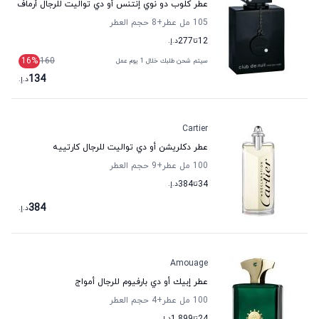
عطر كلوب دو نوي إنتنس أو دي تواليت للرجال أرماف
105 مل عطر
+8
حجم العطر
12
تا
277
د.إ.
16
%
160
سيتم شحن طلبك خلال 1 يوم عمل
134
د.إ.
Cartier
عطر دكلريشن أو دي تواليت للرجال كارتييه
100 مل عطر
+9
حجم العطر
34
تا
384
د.إ.
384
د.إ.
Amouage
عطر إبيك أو دي بارفيوم للرجال أمواج
100 مل عطر
+4
حجم العطر
تا
د.إ.