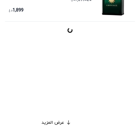
1,899
24
1,899
د.إ.
عرض المزيد