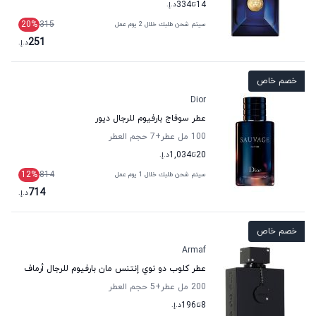
14
تا
334
د.إ.
20
%
315
سيتم شحن طلبك خلال 2 يوم عمل
251
د.إ.
خصم خاص
Dior
عطر سوفاج بارفيوم للرجال ديور
100 مل عطر
+7
حجم العطر
20
تا
1,034
د.إ.
12
%
814
سيتم شحن طلبك خلال 1 يوم عمل
714
د.إ.
خصم خاص
Armaf
عطر كلوب دو نوي إنتنس مان بارفيوم للرجال أرماف
200 مل عطر
+5
حجم العطر
8
تا
196
د.إ.