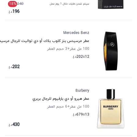
18
%
240
سيتم شحن طلبك خلال 1 يوم عمل
196
د.إ.
Mercedes Benz
عطر مرسيدس بنز كلوب بلاك أو دي تواليت للرجال مرسيد
100 مل عطر
+3
حجم العطر
12
تا
202
د.إ.
202
د.إ.
Burberry
عطر هيرو أو دي بارفيوم للرجال بربري
100 مل عطر
+6
حجم العطر
13
تا
679
د.إ.
430
د.إ.