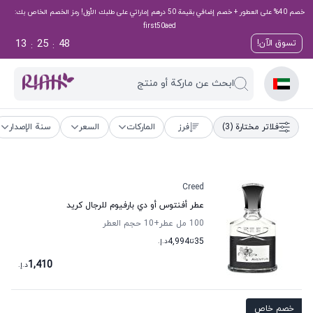
خصم 40% على العطور + خصم إضافي بقيمة 50 درهم إماراتي على طلبك الأول! رمز الخصم الخاص بك:
first50aed
13
25
47
تسوق الآن!
:
:
ابحث عن ماركة أو منتج
فلاتر مختارة
(3)
فرز
الماركات
السعر
سنة الإصدار
Creed
عطر أفنتوس أو دي بارفيوم للرجال كريد
100 مل عطر
+10
حجم العطر
35
تا
4,994
د.إ.
1,410
د.إ.
خصم خاص