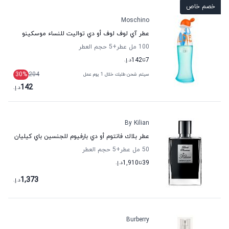
خصم خاص
Moschino
عطر آي لوف لوف أو دي تواليت للنساء موسكينو
100 مل عطر
+5
حجم العطر
7
تا
142
د.إ.
30
%
204
سيتم شحن طلبك خلال 1 يوم عمل
142
د.إ.
By Kilian
عطر بلاك فانتوم أو دي بارفيوم للجنسين باي كيليان
50 مل عطر
+5
حجم العطر
39
تا
1,910
د.إ.
1,373
د.إ.
Burberry