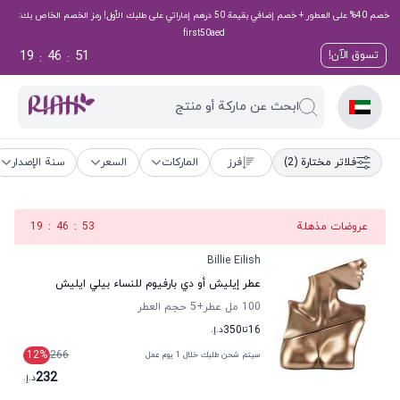
خصم 40% على العطور + خصم إضافي بقيمة 50 درهم إماراتي على طلبك الأول! رمز الخصم الخاص بك:
first50aed
19
46
50
تسوق الآن!
:
:
ابحث عن ماركة أو منتج
فلاتر مختارة
(2)
فرز
الماركات
السعر
سنة الإصدار
عروضات مذهلة
53
:
46
:
19
Billie Eilish
عطر إيليش أو دي بارفيوم للنساء بيلي ايليش
100 مل عطر
+5
حجم العطر
16
تا
350
د.إ.
12
%
266
سيتم شحن طلبك خلال 1 يوم عمل
232
د.إ.