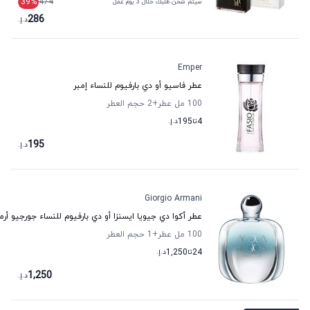
39
%
474
سيتم شحن طلبك خلال 3 يوم عمل
286
د.إ.
Emper
عطر فاسيو أو دي بارفيوم للنساء إمبر
100 مل عطر
+2
حجم العطر
4
تا
195
د.إ.
195
د.إ.
Giorgio Armani
عطر أكوا دي جيويا ايسنزا أو دي بارفيوم للنساء جورجيو أرم
100 مل عطر
+1
حجم العطر
24
تا
1,250
د.إ.
1,250
د.إ.