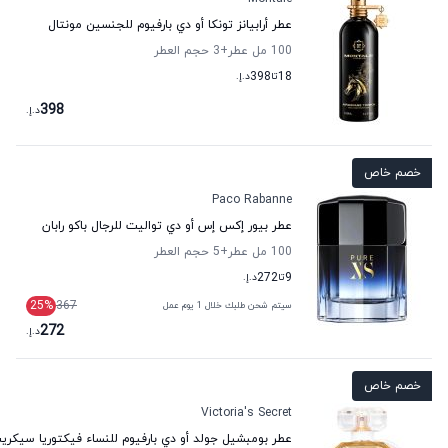
عطر أرابيانز تونكا أو دي بارفيوم للجنسين مونتال
100 مل عطر
+3
حجم العطر
18
تا
398
د.إ.
398
د.إ.
خصم خاص
Paco Rabanne
عطر بيور إكس إس أو دي تواليت للرجال باكو رابان
100 مل عطر
+5
حجم العطر
9
تا
272
د.إ.
25
%
367
سيتم شحن طلبك خلال 1 يوم عمل
272
د.إ.
خصم خاص
Victoria's Secret
عطر بومبشيل جولد أو دي بارفيوم للنساء فيكتوريا سيكري