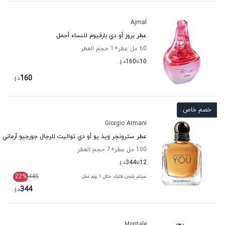
Ajmal
عطر بروز أو دي بارفيوم للنساء أجمل
60 مل عطر
+1
حجم العطر
10
تا
160
د.إ.
160
د.إ.
خصم خاص
Giorgio Armani
عطر سترونجر ويذ يو أو دي تواليت للرجال جورجيو أرماني
100 مل عطر
+7
حجم العطر
12
تا
344
د.إ.
22
%
445
سيتم شحن طلبك خلال 1 يوم عمل
344
د.إ.
Montale