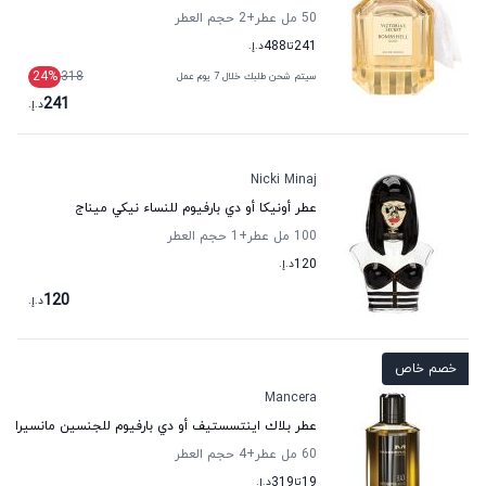
50 مل عطر
+2
حجم العطر
241
تا
488
د.إ.
24
%
318
سيتم شحن طلبك خلال 7 يوم عمل
241
د.إ.
Nicki Minaj
عطر أونيكا أو دي بارفيوم للنساء نيكي ميناج
100 مل عطر
+1
حجم العطر
120
د.إ.
120
د.إ.
خصم خاص
Mancera
عطر بلاك اينتسستيف أو دي بارفيوم للجنسين مانسيرا
60 مل عطر
+4
حجم العطر
19
تا
319
د.إ.