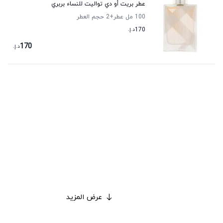
عطر بريت أو دي تواليت للنساء بربري
100 مل عطر
+2
حجم العطر
170
د.إ.
170
د.إ.
عرض المزيد