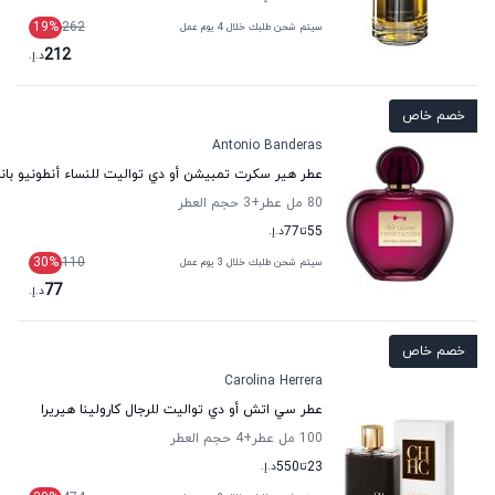
19
%
262
سيتم شحن طلبك خلال 4 يوم عمل
212
د.إ.
خصم خاص
Antonio Banderas
عطر هير سكرت تمبيشن أو دي تواليت للنساء أنطونيو بان
80 مل عطر
+3
حجم العطر
55
تا
77
د.إ.
30
%
110
سيتم شحن طلبك خلال 3 يوم عمل
77
د.إ.
خصم خاص
Carolina Herrera
عطر سي اتش أو دي تواليت للرجال كارولينا هيريرا
100 مل عطر
+4
حجم العطر
23
تا
550
د.إ.