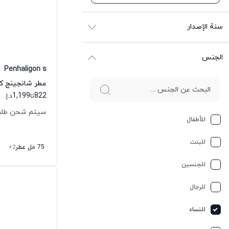
سنة الإصدار
الجنس
Penhaligon s
1,199
822
تا
د.إ.
سيتم شحن طلبك خلال
للأطفال
للبنت
75 مل عطر
+2
للجنسين
للرجال
للنساء