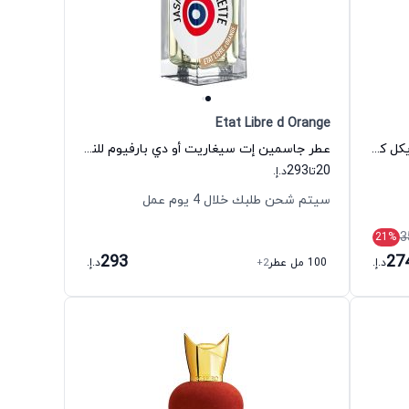
Etat Libre d Orange
عطر جورجيس أو دي بارفيوم للنساء مايكل كورس
عطر جاسمين إت سيغاريت أو دي بارفيوم للنساء ايتات ليبري دورانج
293
20
تا
د.إ.
سيتم شحن طلبك خلال 4 يوم عمل
3
21
%
293
27
د.إ.
100 مل عطر
+2
د.إ.