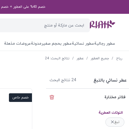
خصم 40% على العطور + خصم إضافي بقيمة 50 درهم إماراتي على طلبك الأول! رمز الخصم الخاص بك: first50aed
عطور رجالية
عطور نسائية
عطور بحجم صغير
مدونة
عروضات مذهلة
ریاح
/
جميع العطور
/
عطور
/
نتائج البحث: 24
عطر نسائي بالتبغ
24
نتائج البحث
فلاتر مختارة
إخفاء الفلاتر
خصم خاص
النوتات العطرية
تبغ