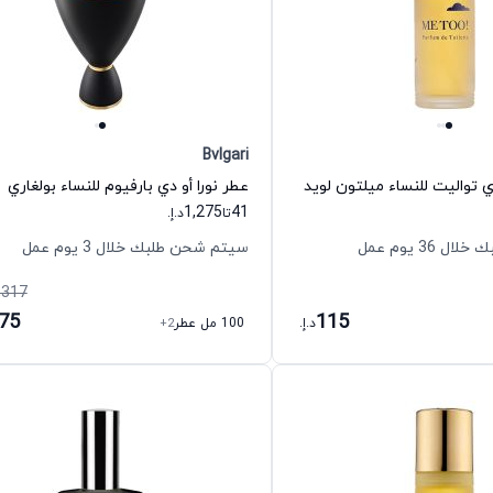
Bvlgari
 تواليت للنساء ميلتون لويد
عطر نورا أو دي بارفيوم للنساء بولغاري
1,275
41
تا
د.إ.
36 يوم عمل
سيتم شحن طلبك خلال 3 يوم عمل
,317
275
115
د.إ.
100 مل عطر
+2