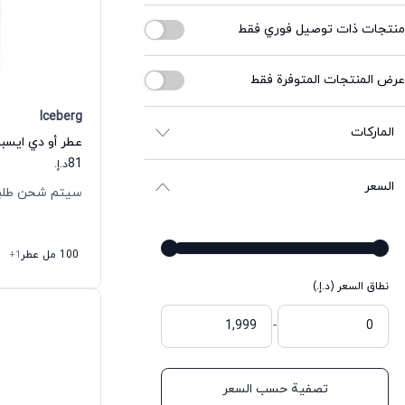
منتجات ذات توصيل فوري فقط
عرض المنتجات المتوفرة فقط
Iceberg
الماركات
81
د.إ.
السعر
سيتم شحن طلبك خلال
100 مل عطر
+1
نطاق السعر (د.إ.)
-
تصفية حسب السعر