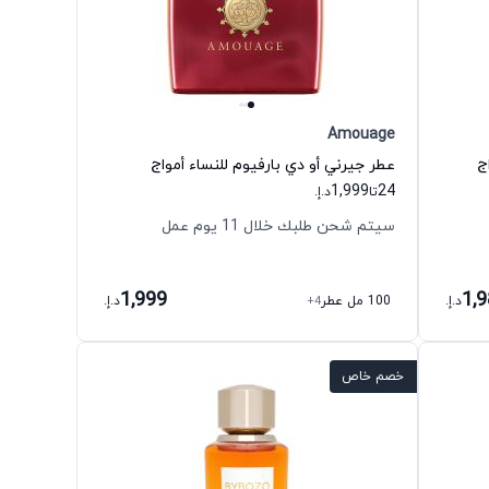
Amouage
ج
عطر جيرني أو دي بارفيوم للنساء أمواج
1,999
24
تا
د.إ.
سيتم شحن طلبك خلال 11 يوم عمل
1,999
1,
د.إ.
100 مل عطر
+4
د.إ.
خصم خاص