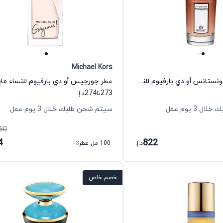
Michael Kors
عطر شانجينج كونستانس أو دي بارفيوم للنساء بينهاليغونز
274
273
تا
د.إ.
 3 يوم عمل
سيتم شحن طلبك خلال 3 يوم عمل
50
4
822
د.إ.
100 مل عطر
+3
خصم خاص