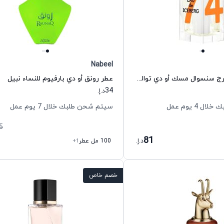
Nabeel
عطر أو دي ايسبرج سنسوال مسك أو دي تواليت للنساء ايسبرج
عطر رونق أو دي بارفيوم للنساء نبيل
34
د.إ.
 4 يوم عمل
سيتم شحن طلبك خلال 7 يوم عمل
5
81
د.إ.
100 مل عطر
+1
خصم خاص