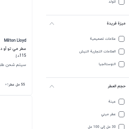
للولد
ميزة فريدة
علامات تصميمية
Milton Lloyd
عطر مي تو أو دي
العلامات التجارية النيش
115
د.إ.
النوستالجيا
سيتم شحن طلبك خلال 
55 مل عطر
+1
حجم العطر
عينة
عطر ميني
30 مل إلى 100 مل