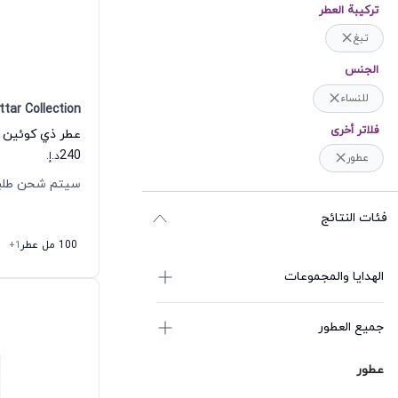
ترکیبة العطر
تبغ
الجنس
للنساء
ttar Collection
فلاتر أخرى
240
د.إ.
عطور
سيتم شحن طلبك خلال
فئات النتائج
100 مل عطر
+1
الهدايا والمجموعات
جميع العطور
عطور