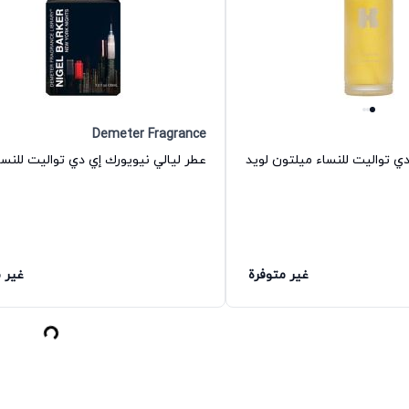
Demeter Fragrance
ي تواليت للنساء ميلتون لويد
غير متوفرة
غير 