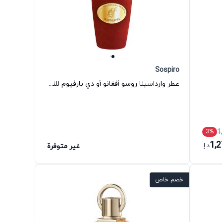
Sospiro
عطر وارداسينا روسو أفغانو أو دي بارفيوم للنساء سوسبيرو
1
3
%
1,
د.إ.
غير متوفرة
خصم خاص