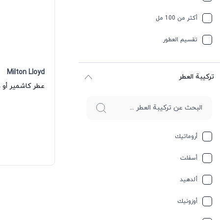
أكثر من 100 مل
تقسیم العطور
Milton Lloyd
ترکیبة العطر
عطر كاشمير أو د
أروماتيك
أسفلت
ألدهيد
أوزونيك