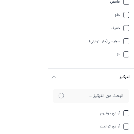
حامض
ترابي
حلو
تيربيني
خفیف
جلد
سبایسي(حار- توابلي)
جوز الهند
مُرّ
حار وسبايسي
التركيز
حامِض
حلو
حليب
أو دي بارفيوم
حمضيات
أو دي تواليت
حيواني