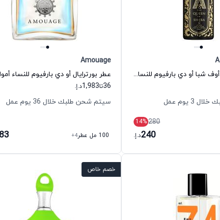
Amouage
A
عطر ذي كوئين أوف شبا أو دي بارفيوم للنساء عطار كولكشن
عطر بورترايال أو دي بارفيوم للنساء أموا
1,983
36
تا
د.إ.
 3 يوم عمل
سيتم شحن طلبك خلال 36 يوم عمل
280
14
%
983
240
د.إ.
100 مل عطر
+4
خصم خاص