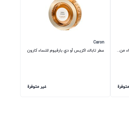
Caron
عطر ليالي نيويورك إي دي تواليت للنساء من ديميتر فراغرانس
عطر تاباك اكزيس أو دي بارفيوم للنساء كارون
متوفرة
غير متوفرة