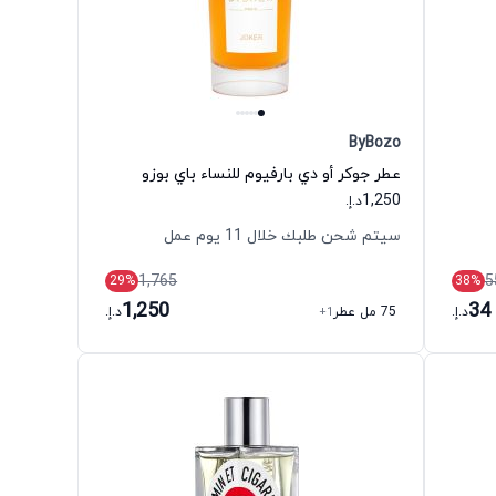
ByBozo
عطر جوكر أو دي بارفيوم للنساء باي بوزو
1,250
د.إ.
سيتم شحن طلبك خلال 11 يوم عمل
1,765
5
29
%
38
%
1,250
34
د.إ.
75 مل عطر
+1
د.إ.