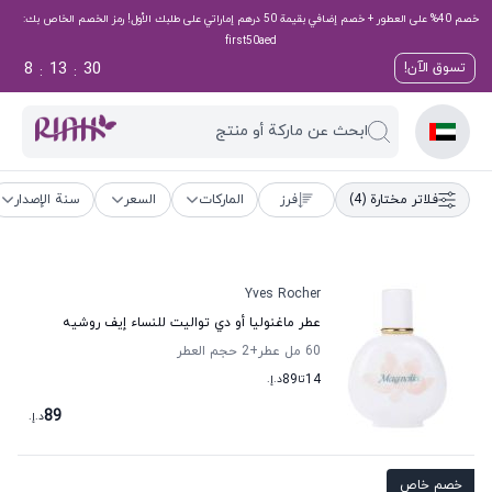
خصم 40% على العطور + خصم إضافي بقيمة 50 درهم إماراتي على طلبك الأول! رمز الخصم الخاص بك:
first50aed
8
13
29
تسوق الآن!
:
:
ابحث عن ماركة أو منتج
فلاتر مختارة
(4)
فرز
الماركات
السعر
سنة الإصدار
Yves Rocher
عطر ماغنوليا أو دي تواليت للنساء إيف روشيه
60 مل عطر
+2
حجم العطر
14
تا
89
د.إ.
89
د.إ.
خصم خاص