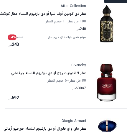
Attar Collection
عطر ذي كوئين أوف شبا أو دي بارفيوم للنساء عطار كولكش
100 مل عطر
+1
حجم العطر
240
د.إ.
14
%
280
سيتم شحن طلبك خلال 2 يوم عمل
240
د.إ.
Givenchy
عطر لا انترديت روج أو دي بارفيوم للنساء جيفنشي
80 مل عطر
+6
حجم العطر
7
تا
630
د.إ.
592
د.إ.
Giorgio Armani
عطر ماي واي فلورال أو دي بارفيوم للنساء جورجيو أرماني