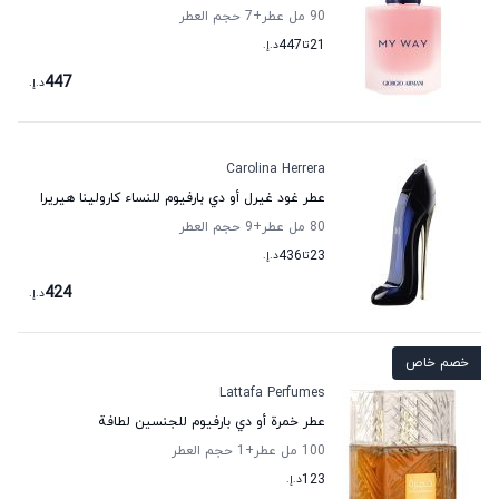
90 مل عطر
+7
حجم العطر
21
تا
447
د.إ.
447
د.إ.
Carolina Herrera
عطر غود غيرل أو دي بارفيوم للنساء كارولينا هيريرا
80 مل عطر
+9
حجم العطر
23
تا
436
د.إ.
424
د.إ.
خصم خاص
Lattafa Perfumes
عطر خمرة أو دي بارفيوم للجنسين لطافة
100 مل عطر
+1
حجم العطر
123
د.إ.