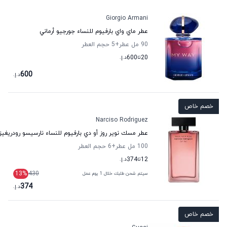
Giorgio Armani
عطر ماي واي بارفيوم للنساء جورجيو أرماني
90 مل عطر
+5
حجم العطر
20
تا
600
د.إ.
600
د.إ.
خصم خاص
Narciso Rodriguez
عطر مسك نوير روز أو دي بارفيوم للنساء نارسيسو رودريغيز
100 مل عطر
+6
حجم العطر
12
تا
374
د.إ.
13
%
430
سيتم شحن طلبك خلال 1 يوم عمل
374
د.إ.
خصم خاص