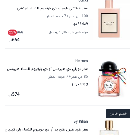
Gucci
عطر غوتشي بلوم أو دي بارفيوم للنساء غوتشي
100 مل عطر
+7
حجم العطر
9
تا
664
د.إ.
22
%
860
سيتم شحن طلبك خلال 1 يوم عمل
664
د.إ.
Hermes
عطر تويلي دي هيرمس أو دي بارفيوم للنساء هيرمس
85 مل عطر
+7
حجم العطر
13
تا
574
د.إ.
574
د.إ.
خصم خاص
By Kilian
عطر غود غيرل غان بد أو دي بارفيوم للنساء باي كيليان