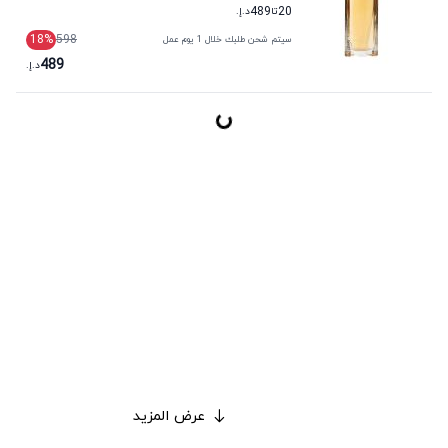
20
تا
489
د.إ.
18
%
598
سيتم شحن طلبك خلال 1 يوم عمل
489
د.إ.
عرض المزيد