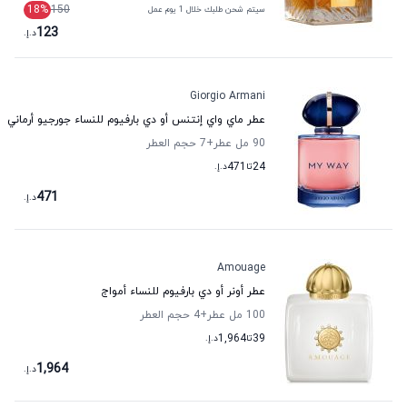
18
%
150
سيتم شحن طلبك خلال 1 يوم عمل
123
د.إ.
Giorgio Armani
عطر ماي واي إنتنس أو دي بارفيوم للنساء جورجيو أرماني
90 مل عطر
+7
حجم العطر
24
تا
471
د.إ.
471
د.إ.
Amouage
عطر أونر أو دي بارفيوم للنساء أمواج
100 مل عطر
+4
حجم العطر
39
تا
1,964
د.إ.
1,964
د.إ.