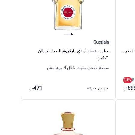
Guerlain
عطر جادور لور 2023 أو دي بارفيوم للنساء ديور
عطر سمسارا أو دي بارفيوم للنساء غيرلان
471
د.إ.
سيتم شحن طلبك خلال 4 يوم عمل
8
14
%
471
69
د.إ.
75 مل عطر
+3
د.إ.