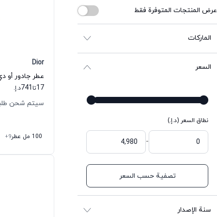
عرض المنتجات المتوفرة فقط
الماركات
Dior
السعر
عطر جادور أو دي
741
17
تا
د.إ.
سيتم شحن طلبك خلال
نطاق السعر (د.إ.)
100 مل عطر
+9
-
تصفية حسب السعر
سنة الإصدار