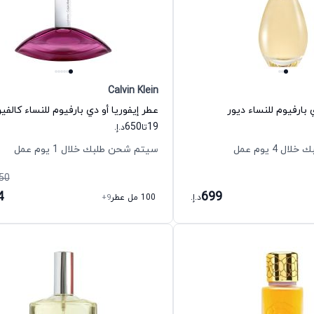
Calvin Klein
 بارفيوم للنساء ديور
650
19
تا
د.إ.
 4 يوم عمل
سيتم شحن طلبك خلال 1 يوم عمل
50
4
699
د.إ.
100 مل عطر
+9