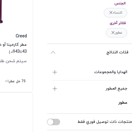
الجنس
للنساء
فلاتر أخرى
عطور
Creed
عطر كارمينا أو د
943
43
فئات النتائج
تا
د.إ.
سيتم شحن طلبك خلال
الهدايا والمجموعات
75 مل عطر
+5
جميع العطور
عطور
منتجات ذات توصيل فوري فقط