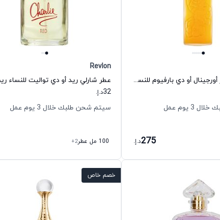
Revlon
عطر كيل فلوئرز أورجينال أو دي بارفيوم للنساء هوبيجانت
عطر شارلي ريد أو دي تواليت للنساء ري
32
د.إ.
 3 يوم عمل
سيتم شحن طلبك خلال 3 يوم عمل
275
د.إ.
100 مل عطر
+2
خصم خاص