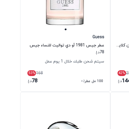
Guess
عطر إيفوريا أو دي بارفيوم للنساء كالفين كلاين
عطر جيس 1981 أو دي تواليت للنساء جيس
78
د.إ.
سيتم شحن طلبك خلال 1 يوم عمل
168
2
53
%
42
%
78
14
د.إ.
100 مل عطر
+2
د.إ.