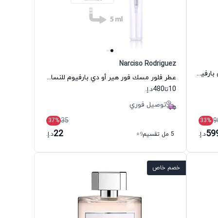
Narciso Rodriguez
عطر كاساموراتي 1888 داما بيانكا أو دي بارفيوم للنساء زيرجوف
عطر فلور مسك فور هير أو دي بارفيوم للنساء نارسيسو رودريغيز
480
10
تا
د.إ.
توصيل فوري
35
9
37
%
33
%
22
59
د.إ.
5 مل تقسيم
+9
د.إ.
خصم خاص