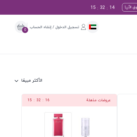
15
32
13
ق الآن!
:
:
تسجيل الدخول / إنشاء الحساب
0
الأكثر مبيعًا
عروضات مذهلة
15
:
32
:
15