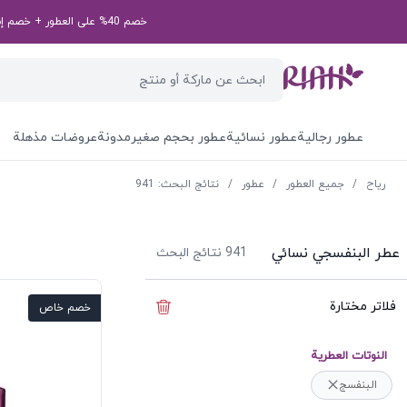
خصم 40% على العطور + خصم إضافي بقيمة 50 درهم إماراتي على طلبك الأول! رمز الخصم الخاص بك: first50aed
عطور رجالية
عطور نسائية
عطور بحجم صغير
مدونة
عروضات مذهلة
ریاح
/
جميع العطور
/
عطور
/
نتائج البحث: 941
عطر البنفسجي نسائي
941
نتائج البحث
فلاتر مختارة
إخفاء الفلاتر
خصم خاص
النوتات العطرية
البنفسج