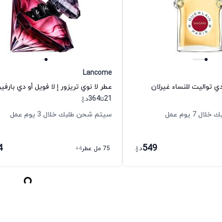
Lancome
ي تواليت للنساء غيرلان
364
21
تا
د.إ.
 7 يوم عمل
سيتم شحن طلبك خلال 3 يوم عمل
4
549
د.إ.
75 مل عطر
+4