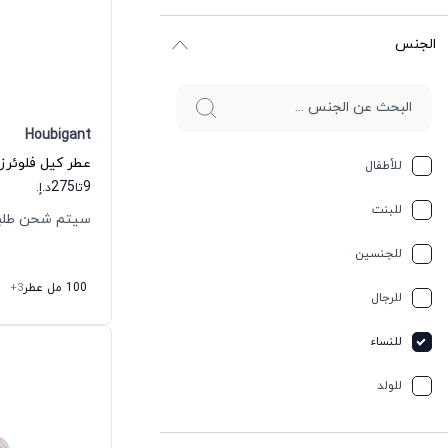
الجنس
Houbigant
للأطفال
275
9
تا
د.إ.
للبنت
سيتم شحن طلبك خلال
للجنسين
100 مل عطر
+3
للرجال
للنساء
للولد