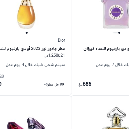
Dior
دي بارفيوم للنساء غيرلان
1,250
21
تا
د.إ.
 7 يوم عمل
سيتم شحن طلبك خلال 4 يوم عمل
20
9
686
د.إ.
80 مل عطر
+5