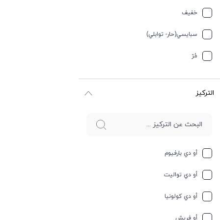
تيربيني
خفیف
جلد
سبایسي(حار- توابلي)
جوز الهند
مُرّ
حار وسبايسي
التركيز
حامِض
حلو
حليب
أو دي بارفيوم
حمضيات
أو دي تواليت
حيواني
أو دي كولونيا
خشبي
أو فريش