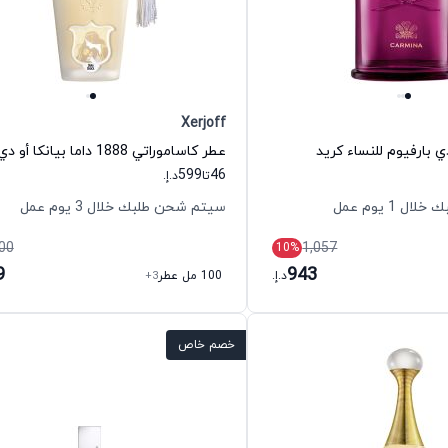
Xerjoff
ي بارفيوم للنساء كريد
599
46
تا
د.إ.
 1 يوم عمل
سيتم شحن طلبك خلال 3 يوم عمل
00
1,057
10
%
9
943
د.إ.
100 مل عطر
+3
خصم خاص