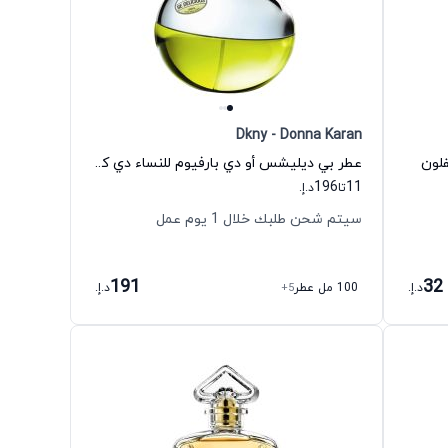
Dkny - Donna Karan
فلون
عطر بي ديليشس أو دي بارفيوم للنساء دي كي إن واي - دونا كاران
196
11
تا
د.إ.
سيتم شحن طلبك خلال 1 يوم عمل
191
32
د.إ.
100 مل عطر
+5
د.إ.