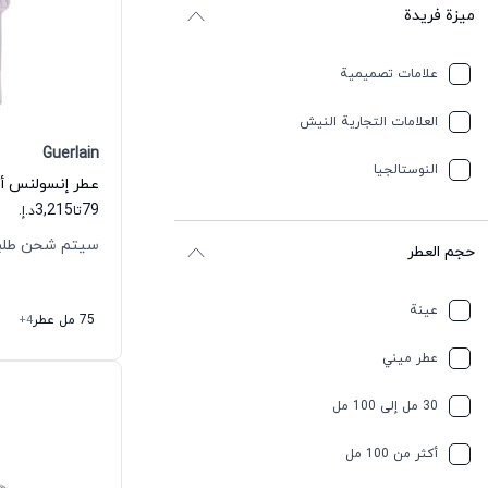
ميزة فريدة
علامات تصميمية
العلامات التجارية النيش
Guerlain
النوستالجيا
عطر إنسولنس أو 
3,215
79
تا
د.إ.
سيتم شحن طلبك خلال
حجم العطر
عينة
75 مل عطر
+4
عطر ميني
30 مل إلى 100 مل
أكثر من 100 مل