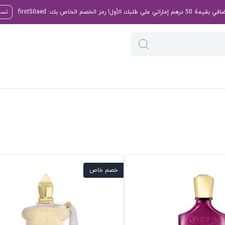
تسو
خصم خاص