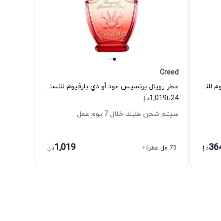
Creed
عطر لا نوي تريزور إ لا فويل أو دي بارفيوم للنساء لانكوم
عطر رويال برنسيس عود أو دي بارفيوم للنساء كريد
1,019
24
تا
د.إ.
سيتم شحن طلبك خلال 7 يوم عمل
1,019
36
د.إ.
75 مل عطر
+5
د.إ.