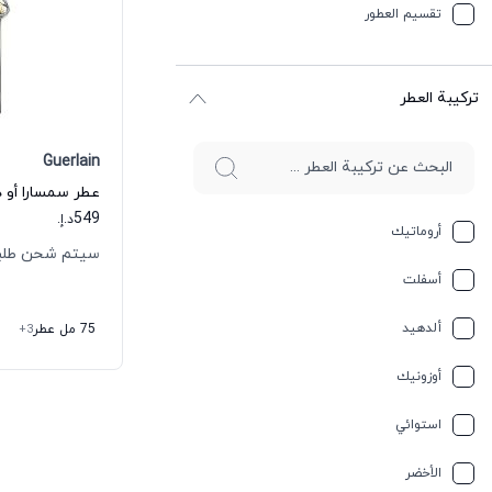
تقسیم العطور
ترکیبة العطر
Guerlain
عطر سمسارا أو د
549
د.إ.
أروماتيك
سيتم شحن طلبك خلال
أسفلت
ألدهيد
75 مل عطر
+3
أوزونيك
استوائي
الأخضر