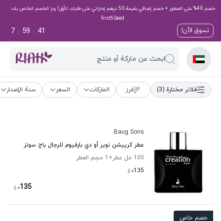
خصم 40% على العطور + خصم إضافي بقيمة 50 درهم إماراتي على طلبك الأول! رمز الخصم الخاص بك:
first50aed
7
59
41
تسوق الآن!
:
:
ابحث عن ماركة أو منتج
فلاتر مختارة
(3)
فرز
الماركات
السعر
سنة الإصدار
Baug Sons
عطر كرييشن نوير أو دي بارفيوم للرجال باج سونز
100 مل عطر
+1
حجم العطر
135
د.إ.
135
د.إ.
خصم خاص