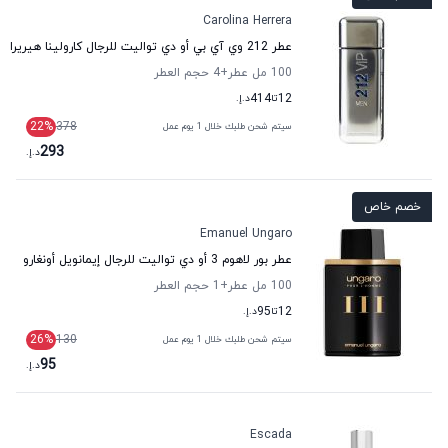
Carolina Herrera
عطر 212 وي آي بي أو دي تواليت للرجال كارولينا هيريرا
100 مل عطر
+4
حجم العطر
12
تا
414
د.إ.
22
%
378
سيتم شحن طلبك خلال 1 يوم عمل
293
د.إ.
خصم خاص
Emanuel Ungaro
عطر بور لاهوم 3 أو دي تواليت للرجال إيمانويل أونغارو
100 مل عطر
+1
حجم العطر
12
تا
95
د.إ.
26
%
130
سيتم شحن طلبك خلال 1 يوم عمل
95
د.إ.
Escada