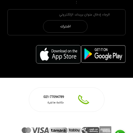
:
اشترك
021-77094789
مكالمة هاتفية