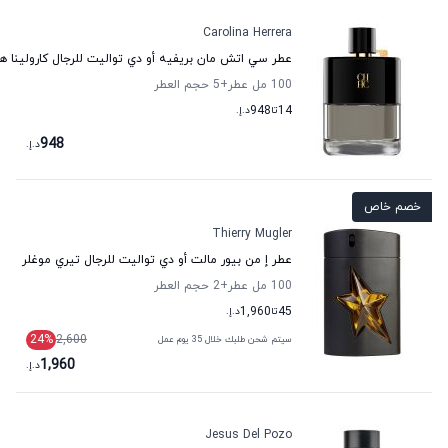
Carolina Herrera
عطر سي اتش مان بريفيه أو دي تواليت للرجال كارولينا هي
100 مل عطر
+5
حجم العطر
14
تا
948
د.إ.
948
د.إ.
خصم خاص
Thierry Mugler
عطر إ من بيور مالت أو دي تواليت للرجال تيري موغلر
100 مل عطر
+2
حجم العطر
45
تا
1,960
د.إ.
24
%
2,600
سيتم شحن طلبك خلال 35 يوم عمل
1,960
د.إ.
Jesus Del Pozo