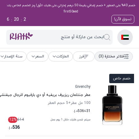
خصم 40% على العطور + خصم إضافي بقيمة 50 درهم إماراتي على طلبك الأول! رمز الخصم الخاص بك:
first50aed
6
20
2
تسوق الآن!
:
:
ابحث عن ماركة أو منتج
فلاتر مختارة
(3)
فرز
الماركات
السعر
سنة الإصدار
خصم خاص
Givenchy
عطر جنتلمان ريزيرف بريفيه أو دي بارفيوم للرجال جيفنش
100 مل عطر
+5
حجم العطر
31
تا
536
د.إ.
12
%
614
سيتم شحن طلبك خلال 1 يوم عمل
536
د.إ.