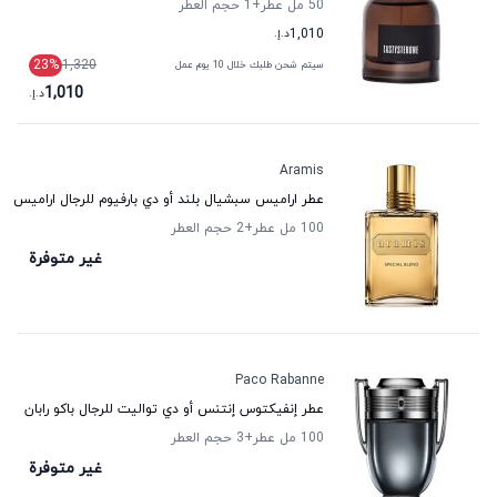
50 مل عطر
+1
حجم العطر
1,010
د.إ.
23
%
1,320
سيتم شحن طلبك خلال 10 يوم عمل
1,010
د.إ.
Aramis
عطر اراميس سبشيال بلند أو دي بارفيوم للرجال اراميس
100 مل عطر
+2
حجم العطر
غير متوفرة
Paco Rabanne
عطر إنفيكتوس إنتنس أو دي تواليت للرجال باكو رابان
100 مل عطر
+3
حجم العطر
غير متوفرة