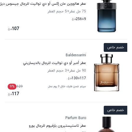
عطر هالووين مان إكس أو دي تواليت للرجال جيسوس ديل 
75 مل عطر
+5
حجم العطر
9
تا
256
د.إ.
107
د.إ.
خصم خاص
Baldessarini
عطر أمبر أو دي تواليت للرجال بالديساريني
90 مل عطر
+3
حجم العطر
117
تا
130
د.إ.
9
%
129
سيتم شحن طلبك خلال 3 يوم عمل
117
د.إ.
خصم خاص
Parfum Buro
عطر تاستيستيرون بارفيوم للرجال بورو