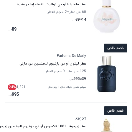
عطر ماغنوليا أو دي تواليت للنساء إيف روشيه
60 مل عطر
+2
حجم العطر
14
تا
89
د.إ.
89
د.إ.
خصم خاص
Parfums De Marly
عطر ليتون أو دي بارفيوم للجنسين دي مارلي
125 مل عطر
+9
حجم العطر
39
تا
995
د.إ.
24
%
1,321
سيتم شحن طلبك خلال 1 يوم عمل
995
د.إ.
خصم خاص
Xerjoff
عطر زيرجوف 1861 ناكسوس أو دي بارفيوم للجنسين زيرجوف