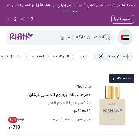
خصم 40% على العطور + خصم إضافي بقيمة 50 درهم إماراتي على طلبك الأول! رمز الخصم الخاص بك:
first50aed
1
2
41
6
تسوق الآن!
:
:
:
ابحث عن ماركة أو منتج
فلاتر مختارة
(4)
فرز
الماركات
السعر
سنة الإصدار
خصم خاص
Nishane
عطر هاشيفات بارفيوم للجنسين نيشان
100 مل عطر
+8
حجم العطر
36
تا
710
د.إ.
15
%
840
سيتم شحن طلبك خلال 1 يوم عمل
710
د.إ.