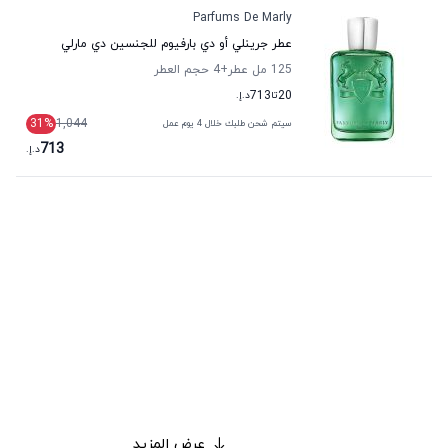
Parfums De Marly
عطر جرينلي أو دي بارفيوم للجنسين دي مارلي
125 مل عطر
+4
حجم العطر
20
تا
713
د.إ.
31
%
1,044
سيتم شحن طلبك خلال 4 يوم عمل
713
د.إ.
عرض المزيد