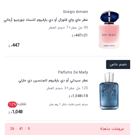
Giorgio Armani
عطر ماي واي فلورال أو دي بارفيوم للنساء جورجيو أرماني
90 مل عطر
+7
حجم العطر
21
تا
447
د.إ.
447
د.إ.
خصم خاص
Parfums De Marly
عطر سيدلي أو دي بارفيوم للجنسين دي مارلي
125 مل عطر
+3
حجم العطر
18
تا
1,048
د.إ.
12
%
1,200
سيتم شحن طلبك خلال 1 يوم عمل
1,048
د.إ.
عروضات مذهلة
8
:
41
:
26