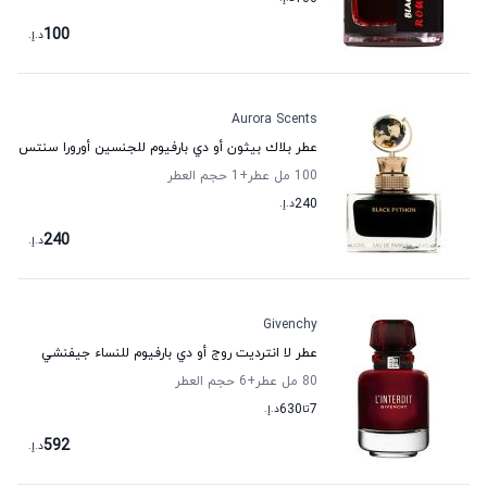
100
د.إ.
Aurora Scents
عطر بلاك بيثون أو دي بارفيوم للجنسين أورورا سنتس
100 مل عطر
+1
حجم العطر
240
د.إ.
240
د.إ.
Givenchy
عطر لا انترديت روج أو دي بارفيوم للنساء جيفنشي
80 مل عطر
+6
حجم العطر
7
تا
630
د.إ.
592
د.إ.