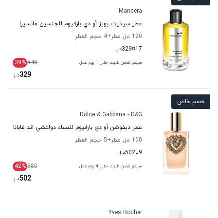
Mancera
عطر سيدرات بويز أو دي بارفيوم للجنسين مانسيرا
120 مل عطر
+4
حجم العطر
17
تا
329
د.إ.
39
%
548
سيتم شحن طلبك خلال 1 يوم عمل
329
د.إ.
خصم خاص
Dolce & Gabbana - D&G
عطر ديفوشن أو دي بارفيوم للنساء دولتشي اند غابانا
100 مل عطر
+5
حجم العطر
9
تا
502
د.إ.
42
%
880
سيتم شحن طلبك خلال 4 يوم عمل
502
د.إ.
Yves Rocher