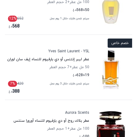
100 مل عطر
+2
حجم العطر
50
تا
568
د.إ.
12
%
652
سيتم شحن طلبك خلال 1 يوم عمل
568
د.إ.
خصم خاص
Yves Saint Laurent - YSL
عطر ليبر إنتنس أو دي بارفيوم للنساء إيف سان لوران
50 مل عطر
+7
حجم العطر
19
تا
628
د.إ.
7
%
420
سيتم شحن طلبك خلال 3 يوم عمل
388
د.إ.
Aurora Scents
عطر بلاك روج أو دي بارفيوم للنساء أورورا سنتس
100 مل عطر
+1
حجم العطر
100
د.إ.