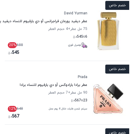
خصم خاص
David Yurman
عطر ديفيد يورمان فراجرانس أو دي بارفيوم للنساء ديفيد ي
75 مل عطر
+4
حجم العطر
6
تا
545
د.إ.
20
%
688
توصيل فوري
545
د.إ.
خصم خاص
Prada
عطر برادا بارادوكس أو دي بارفيوم للنساء برادا
90 مل عطر
+7
حجم العطر
23
تا
567
د.إ.
12
%
648
سيتم شحن طلبك خلال 4 يوم عمل
567
د.إ.
خصم خاص