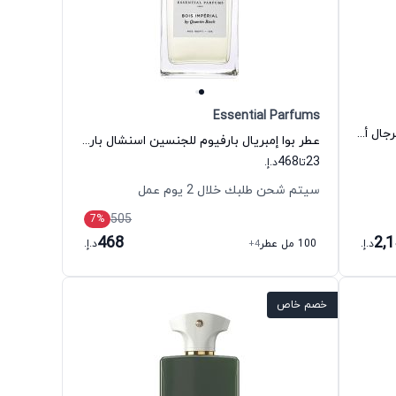
Essential Parfums
عطر إنترلود بلاك إيرس أو دي بارفيوم للرجال أمواج
عطر بوا إمبريال بارفيوم للجنسين اسنشال بارفيومز
468
23
تا
د.إ.
سيتم شحن طلبك خلال 2 يوم عمل
505
7
%
468
2,
د.إ.
100 مل عطر
+4
د.إ.
خصم خاص