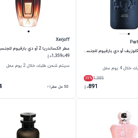
Xerjoff
Par
عطر ليتون اكسكلوزيف أو دي بارفيوم للجنسين دي مارلي
1,359
49
تا
د.إ.
سيتم شحن طلبك خلال 2 يوم عمل
 4 يوم عمل
1,385
35
%
4
891
د.إ.
50 مل عطر
+5