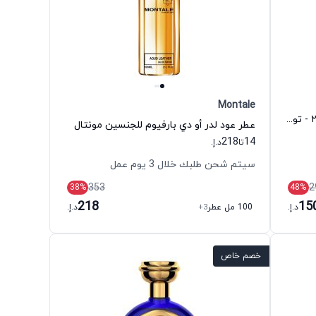
Montale
عطر 24 جولد أو دي تواليت للجنسين ٢٤ - تونتي فور - سينت ستوري
عطر عود لدر أو دي بارفيوم للجنسين مونتال
218
14
تا
د.إ.
سيتم شحن طلبك خلال 3 يوم عمل
353
2
38
%
48
%
218
15
د.إ.
100 مل عطر
+3
د.إ.
خصم خاص