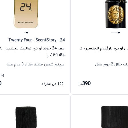
24 - Twenty Four - ScentStory
عطر سانتال رويال أو دي بارفيوم للجنسين غيرلان
150
84
تا
د.إ.
 2 يوم عمل
سيتم شحن طلبك خلال 3 يوم عمل
94
0
390
د.إ.
100 مل عطر
+3