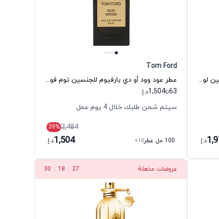
Tom Ford
عطر أومبري نوماد أو دي بارفيوم للجنسين لويس فيتون
عطر عود وود أو دي بارفيوم للجنسين توم فورد
1,504
63
تا
د.إ.
سيتم شحن طلبك خلال 4 يوم عمل
2,484
39
%
1,504
1,
د.إ.
100 مل عطر
+10
د.إ.
عروضات مذهلة
26
:
18
:
30