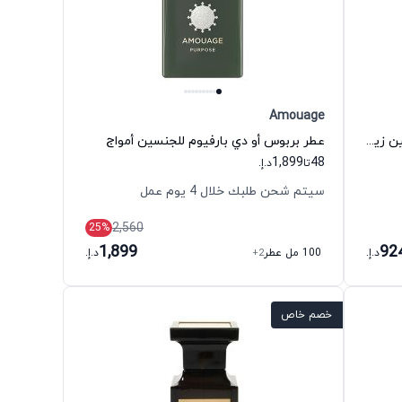
Amouage
عطر الكساندريا 2 أو دي بارفيوم للجنسين زيرجوف
عطر بربوس أو دي بارفيوم للجنسين أمواج
1,899
48
تا
د.إ.
سيتم شحن طلبك خلال 4 يوم عمل
2,560
25
%
1,899
92
د.إ.
100 مل عطر
+2
د.إ.
خصم خاص