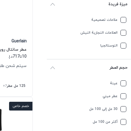
ميزة فريدة
علامات تصميمية
العلامات التجارية النيش
Guerlain
النوستالجيا
717
10
تا
د.إ.
سيتم شحن طلبك خلال
حجم العطر
عينة
125 مل عطر
+7
عطر ميني
خصم خاص
30 مل إلى 100 مل
أكثر من 100 مل