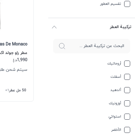
تقسیم العطور
ترکیبة العطر
as De Monaco
1,990
د.إ.
أروماتيك
سيتم شحن طلبك خلال 
أسفلت
ألدهيد
50 مل عطر
+1
أوزونيك
استوائي
الأخضر