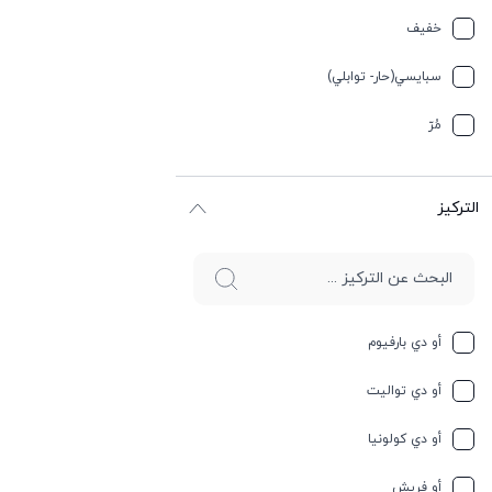
تيربيني
خفیف
جلد
سبایسي(حار- توابلي)
جوز الهند
مُرّ
حار وسبايسي
التركيز
حامِض
حلو
حليب
أو دي بارفيوم
حمضيات
أو دي تواليت
حيواني
أو دي كولونيا
خشبي
أو فريش