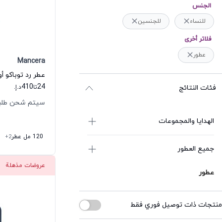
الجنس
للنساء
للجنسين
فلاتر أخرى
عطور
Mancera
عطر رد توباكو أ
410
24
فئات النتائج
تا
د.إ.
سيتم شحن طلبك خلال
الهدايا والمجموعات
120 مل عطر
+2
جميع العطور
عروضات مذهلة
عطور
منتجات ذات توصيل فوري فقط