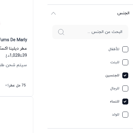
الجنس
fums De Marly
للأطفال
1,028
39
تا
د.إ.
للبنت
سيتم شحن طلبك خلال
للجنسين
75 مل عطر
+5
للرجال
للنساء
للولد