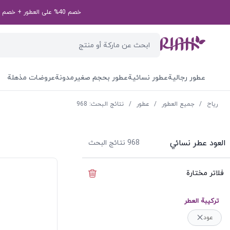
خصم 40% على العطور + خصم إضافي بقيمة 50 درهم إماراتي على طلبك الأول! رمز الخصم الخاص بك: first50aed
عطور رجالية
عطور نسائية
عطور بحجم صغير
مدونة
عروضات مذهلة
ریاح
/
جميع العطور
/
عطور
/
نتائج البحث: 968
العود عطر نسائي
968
نتائج البحث
فلاتر مختارة
إخفاء الفلاتر
ترکیبة العطر
عود