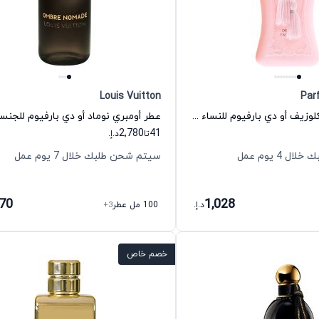
Louis Vuitton
Par
عطر ديلينا اكسكلوزيف أو دي بارفيوم للنساء دي مارلي
2,780
41
تا
د.إ.
 4 يوم عمل
سيتم شحن طلبك خلال 7 يوم عمل
970
1,028
د.إ.
100 مل عطر
+3
خصم خاص