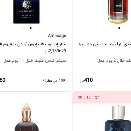
Amouage
و دي بارفيوم للجنسين مانسيرا
2,150
29
تا
د.إ.
 2 يوم عمل
سيتم شحن طلبك خلال 11 يوم عمل
150
410
د.إ.
100 مل عطر
+3
30
:
18
:
26