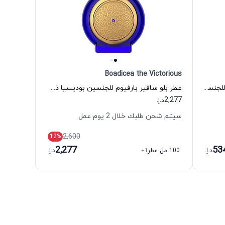
Boadicea the Victorious
عطر بلاك أفغانو اكستريت دي بارفيوم للجنسين ناسوماتو
عطر بلو سافير بارفيوم للجنسين بوديسيا ذي فيكتوريوس
2,277
د.إ.
سيتم شحن طلبك خلال 2 يوم عمل
2,600
12
%
2,277
53
د.إ.
100 مل عطر
+1
د.إ.