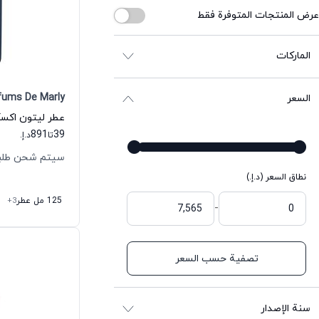
عرض المنتجات المتوفرة فقط
الماركات
fums De Marly
السعر
891
39
تا
د.إ.
سيتم شحن طلبك خلال
نطاق السعر (د.إ.)
125 مل عطر
+3
-
تصفية حسب السعر
سنة الإصدار