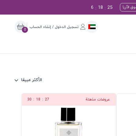
6
18
24
ق الآن!
:
:
تسجيل الدخول / إنشاء الحساب
0
الأكثر مبيعًا
عروضات مذهلة
26
:
18
:
30