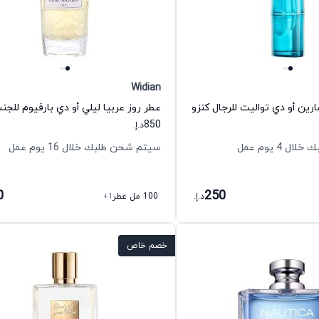
Widian
رين أو دي تواليت للرجال كنزو
850
د.إ.
 4 يوم عمل
سيتم شحن طلبك خلال 16 يوم عمل
0
250
د.إ.
100 مل عطر
+1
خصم خاص