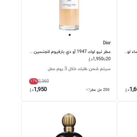
Dior
عطر هيورز دابسنس أو دي بارفيوم للنساء لويس فيتون
عطر نيو لوك 1947 أو دي بارفيوم للجنسين ديور
1,950
20
تا
د.إ.
سيتم شحن طلبك خلال 3 يوم عمل
2,360
17
%
1,950
1,
د.إ.
250 مل عطر
+7
د.إ.