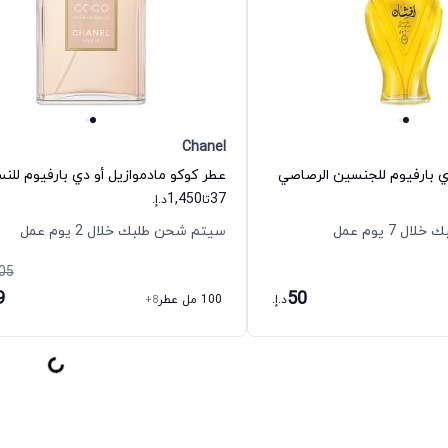
Chanel
ي بارفيوم للجنسين الرصاصي
1,450
37
تا
د.إ.
 7 يوم عمل
سيتم شحن طلبك خلال 2 يوم عمل
05
9
50
د.إ.
100 مل عطر
+8