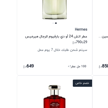
Hermes
عطر روز عربيا ليلي أو دي بارفيوم للجنسين ويديان
عطر اتش 24 أو دي بارفيوم للرجال هيرميس
790
29
تا
د.إ.
سيتم شحن طلبك خلال 7 يوم عمل
649
85
د.إ.
100 مل عطر
+7
د.إ.
خصم خاص