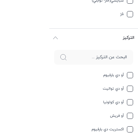
سبایسي(حار- توابلي)
جوز الهند
مُرّ
حار وسبايسي
التركيز
حامِض
حلو
حليب
أو دي بارفيوم
حمضيات
أو دي تواليت
حيواني
أو دي كولونيا
خشبي
أو فريش
خشبي
اكستريت دي بارفيوم
خفیف وسبايسي