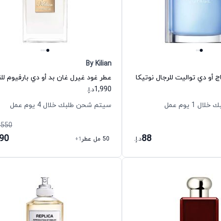
By Kilian
ج أو دي تواليت للرجال نوتيكا
1,990
د.إ.
 1 يوم عمل
سيتم شحن طلبك خلال 4 يوم عمل
,550
990
88
د.إ.
50 مل عطر
+1