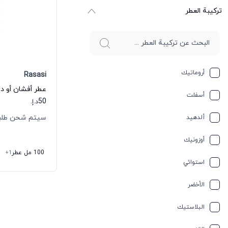
ترکیبة العطر
أروماتيك
Rasasi
عطر أفشان أو د
أسفلت
50
د.إ.
سيتم شحن طلبك خلال
ألدهيد
أوزونيك
100 مل عطر
+1
استوائي
الأخضر
البلاستيك