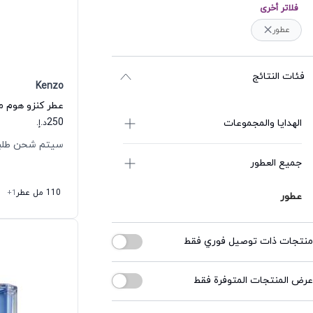
فلاتر أخرى
عطور
فئات النتائج
Kenzo
عطر كنزو هوم ما
250
الهدايا والمجموعات
د.إ.
سيتم شحن طلبك خلال
جميع العطور
110 مل عطر
+1
عطور
منتجات ذات توصيل فوري فقط
عرض المنتجات المتوفرة فقط