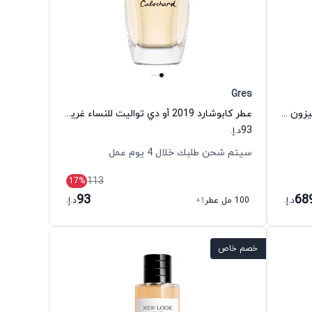
Gres
عطر بيتش واك أو دي تواليت للنساء ميزون مارتن مارجيلا
عطر كابوشارد 2019 أو دي تواليت للنساء غريس
93
د.إ.
سيتم شحن طلبك خلال 4 يوم عمل
113
17
%
93
68
د.إ.
100 مل عطر
+1
د.إ.
خصم خاص