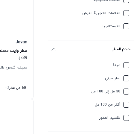
علامات تصميمية
العلامات التجارية النيش
النوستالجيا
Jovan
حجم العطر
عطر وايت مسك أ
39
د.إ.
عينة
سيتم شحن طلبك خلال
عطر ميني
60 مل عطر
+2
30 مل إلى 100 مل
أكثر من 100 مل
تقسیم العطور