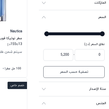
الماركات
السعر
Nautica
عطر نوتيكا فويا
155
13
نطاق السعر (د.إ.)
تا
د.إ.
سيتم شحن طلبك خلال
-
100 مل عطر
+3
تصفية حسب السعر
خصم خاص
سنة الإصدار
الجنس