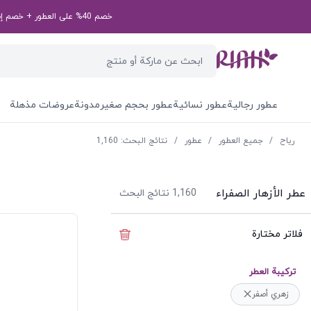
خصم 40% على العطور + خصم إضافي بقيمة 50 درهم إماراتي على طلبك الأول! رمز الخصم الخاص بك: first50aed
عطور رجالية
عطور نسائية
عطور بحجم صغير
مدونة
عروضات مذهلة
ریاح
/
جميع العطور
/
عطور
/
نتائج البحث: 1,160
عطر الأزهار الصفراء
1,160
نتائج البحث
فلاتر مختارة
إخفاء الفلاتر
ترکیبة العطر
زهري أصفر