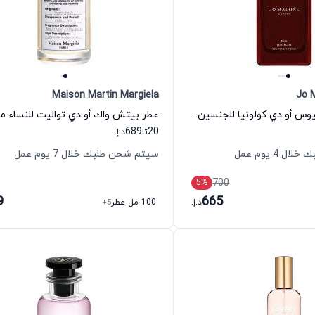
Maison Martin Margiela
Jo 
عطر رد هيباسكيوس أو دي كولونيا للجنسين جو مالون لندن
689
20
تا
د.إ.
 4 يوم عمل
سيتم شحن طلبك خلال 7 يوم عمل
700
5
%
9
665
د.إ.
100 مل عطر
+5