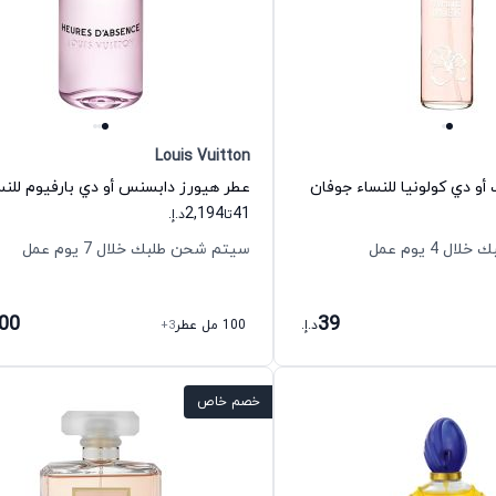
Louis Vuitton
و دي كولونيا للنساء جوفان
2,194
41
تا
د.إ.
 4 يوم عمل
سيتم شحن طلبك خلال 7 يوم عمل
600
39
د.إ.
100 مل عطر
+3
خصم خاص