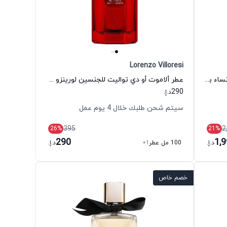
Lorenzo Villoresi
عطر غود غيرل غان بد أو دي بارفيوم للنساء باي كيليان
عطر ألاموت أو دي تواليت للجنسين لورينزو فيلوريسي
290
د.إ.
سيتم شحن طلبك خلال 4 يوم عمل
395
2
26
%
21
%
290
1,
د.إ.
100 مل عطر
+1
د.إ.
خصم خاص