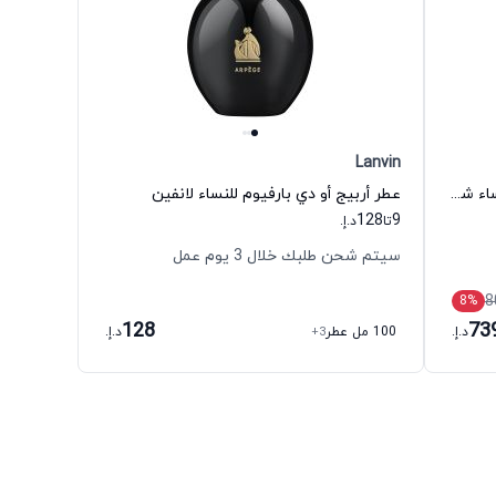
Lanvin
عطر كوكو مادموازيل أو دي بارفيوم للنساء شانيل
عطر أربيج أو دي بارفيوم للنساء لانفين
128
9
تا
د.إ.
سيتم شحن طلبك خلال 3 يوم عمل
8
8
%
128
73
د.إ.
100 مل عطر
+3
د.إ.