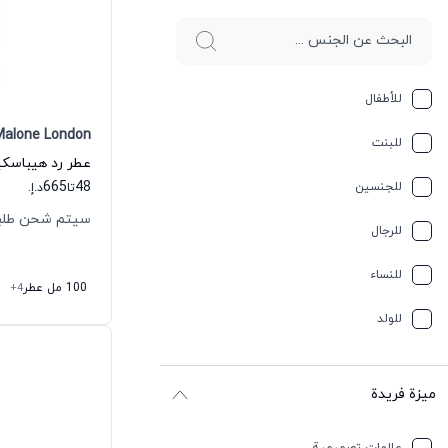
للأطفال
Malone London
للبنت
665
48
للجنسين
تا
د.إ.
سيتم شحن طلبك خلال
للرجال
للنساء
100 مل عطر
+4
للولد
ميزة فريدة