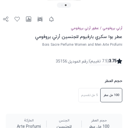
أرتي بروفومي
/
عطور
أرتي بروفومي
عطر بوا سكري بارفيوم للجنسين أرتي بروفومي
Bois Sacre Perfume Women and Men Arte Profumi
|
3.75
(
7.5
تقییم
)
رقم الموديل
:
35156
حجم العطر
100 مل
عطر
5 مل
تقسيم
حجم العطر
الجنس
الماركة
100 مل عطر
للجنسين
Arte Profumi