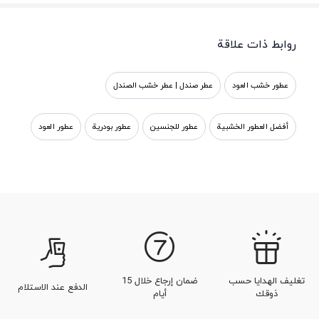
روابط ذات علاقة
عطور خشب العود
عطر صندل | عطر خشب الصندل
أفضل العطور الخشبية
عطور للجنسين
عطور بودرية
عطور العود
عطر الأصفر
عطر و كولونيا رجالي بالروائح الجلدية
تغليف الهدايا حسب
ضمان إرجاع خلال 15
الدفع عند الاستلام
ذوقك
أيام