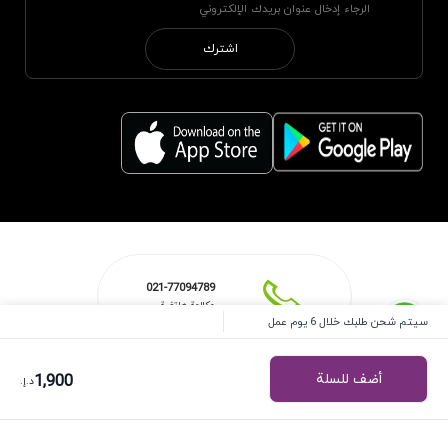
اشترك
021-77094789
مكالمة هاتفية
سيتم شحن طلبك خلال 6 يوم عمل
أضف للسلة
1,900
د.إ.