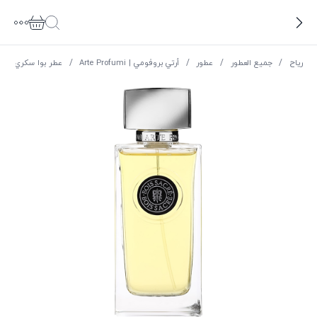
ریاح
/
جميع العطور
/
عطور
/
أرتي بروفومي | Arte Profumi
/
عطر بوا سكري بارف