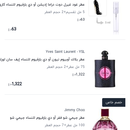
عطر غود غيرل دوت دراما إديشن أو دي بارفيوم للنساء كارول
5 مل تقسيم
+2
حجم العطر
63
د.إ.
63
د.إ.
Yves Saint Laurent - YSL
عطر بلاك أوبيوم نيون أو دي بارفيوم للنساء إيف سان لورا
75 مل عطر
+2
حجم العطر
1,322
د.إ.
1,322
د.إ.
خصم خاص
Jimmy Choo
عطر جيمي شو ففر أو دي بارفيوم للنساء جيمي شو
100 مل عطر
+7
حجم العطر