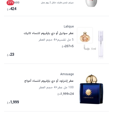
29
%
600
سيتم شحن طلبك خلال 2 يوم عمل
424
د.إ.
Lalique
عطر سوليل أو دي بارفيوم للنساء لاليك
5 مل تقسيم
+4
حجم العطر
5
تا
207
د.إ.
23
د.إ.
Amouage
عطر إنترلود أو دي بارفيوم للنساء أمواج
100 مل عطر
+4
حجم العطر
24
تا
1,999
د.إ.
1,999
د.إ.