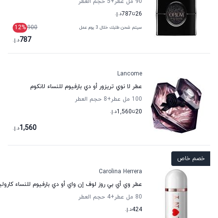
90 مل عطر
+5
حجم العطر
26
تا
787
د.إ.
12
%
900
سيتم شحن طلبك خلال 3 يوم عمل
787
د.إ.
Lancome
عطر لا نوي تريزور أو دي بارفيوم للنساء لانكوم
100 مل عطر
+8
حجم العطر
20
تا
1,560
د.إ.
1,560
د.إ.
خصم خاص
Carolina Herrera
عطر وي أي بي روز لوف إن واي أو دي بارفيوم للنساء كارولين
80 مل عطر
+4
حجم العطر
424
د.إ.