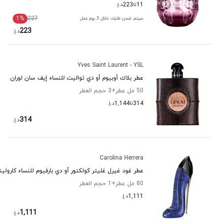
11
تا
223
د.إ.
1
%
227
سيتم شحن طلبك خلال 3 يوم عمل
223
د.إ.
Yves Saint Laurent - YSL
عطر بلاك أوبيوم أو دي تواليت للنساء إيف سان لوران
50 مل عطر
+3
حجم العطر
314
تا
1,144
د.إ.
314
د.إ.
Carolina Herrera
عطر غود غيرل غليتر كولكتور أو دي بارفيوم للنساء كارولينا
80 مل عطر
+1
حجم العطر
1,111
د.إ.
1,111
د.إ.