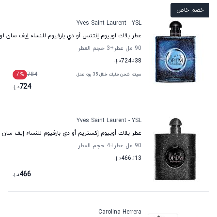
خصم خاص
Yves Saint Laurent - YSL
عطر بلاك اوبيوم إنتنس أو دي بارفيوم للنساء إيف سان لور
90 مل عطر
+3
حجم العطر
38
تا
724
د.إ.
7
%
784
سيتم شحن طلبك خلال 35 يوم عمل
724
د.إ.
Yves Saint Laurent - YSL
عطر بلاك أوبيوم إكستريم أو دي بارفيوم للنساء إيف سان ل
90 مل عطر
+4
حجم العطر
13
تا
466
د.إ.
466
د.إ.
Carolina Herrera