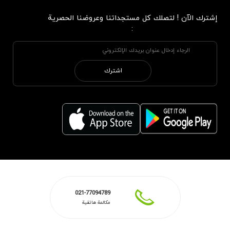
إشترك الآن ! لتصلك كل مستجداتنا وعروضنا الحصرية
:
اشترك
021-77094789
مكالمة هاتفية