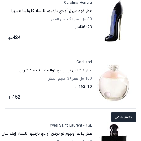
Carolina Herrera
عطر غود غيرل أو دي بارفيوم للنساء كارولينا هيريرا
80 مل عطر
+9
حجم العطر
23
تا
436
د.إ.
424
د.إ.
Cacharel
عطر كاشاريل نوا أو دي تواليت للنساء كاشاريل
100 مل عطر
+3
حجم العطر
10
تا
152
د.إ.
152
د.إ.
خصم خاص
Yves Saint Laurent - YSL
عطر بلاك أوبيوم لو بارفان أو دي بارفيوم للنساء إيف سان ل