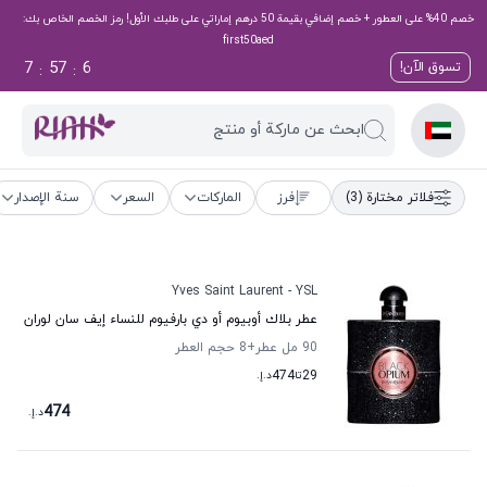
خصم 40% على العطور + خصم إضافي بقيمة 50 درهم إماراتي على طلبك الأول! رمز الخصم الخاص بك:
first50aed
7
57
5
تسوق الآن!
:
:
ابحث عن ماركة أو منتج
فلاتر مختارة
(3)
فرز
الماركات
السعر
سنة الإصدار
Yves Saint Laurent - YSL
عطر بلاك أوبيوم أو دي بارفيوم للنساء إيف سان لوران
90 مل عطر
+8
حجم العطر
29
تا
474
د.إ.
474
د.إ.