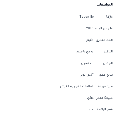
المواصفات
ماركة
Tauerville
عام من البناء
2016
الخط العطري
الأزهار
التركيز
أو دي بارفيوم
الجنس
للجنسين
صانع عطور
آندي توير
ميزة فريدة
العلامات التجارية النيش
طبيعة العطر
دافئ
طعم الرائحة
حلو