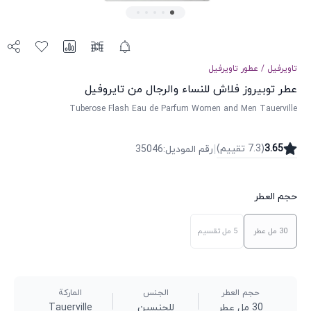
تاويرفيل
/
عطور
تاويرفيل
عطر توبيروز فلاش للنساء والرجال من تايروفيل
Tuberose Flash Eau de Parfum Women and Men Tauerville
|
3.65
(
7.3
تقییم
)
رقم الموديل
:
35046
حجم العطر
30 مل
عطر
5 مل
تقسيم
حجم العطر
الجنس
الماركة
30 مل عطر
للجنسين
Tauerville