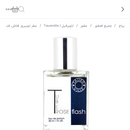
ریاح
/
جميع العطور
/
عطور
/
تاويرفيل | Tauerville
/
عطر توبيروز فلاش للنساء و