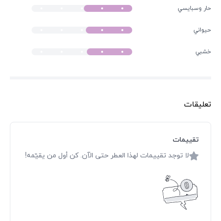
حار وسبايسي
حيواني
خشبي
تعليقات
تقييمات
لا توجد تقييمات لهذا العطر حتى الآن. كن أول من يقيّمه!