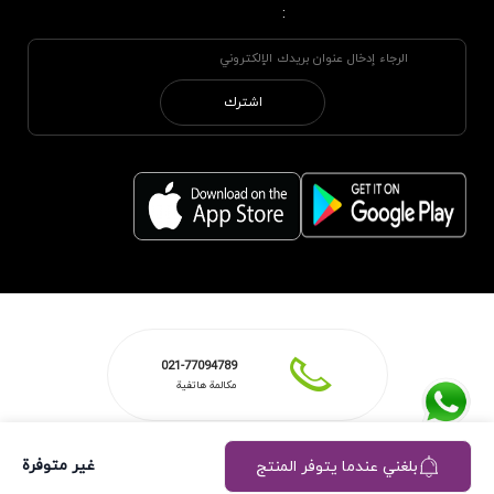
:
اشترك
021-77094789
مكالمة هاتفية
غير متوفرة
بلغني عندما يتوفر المنتج