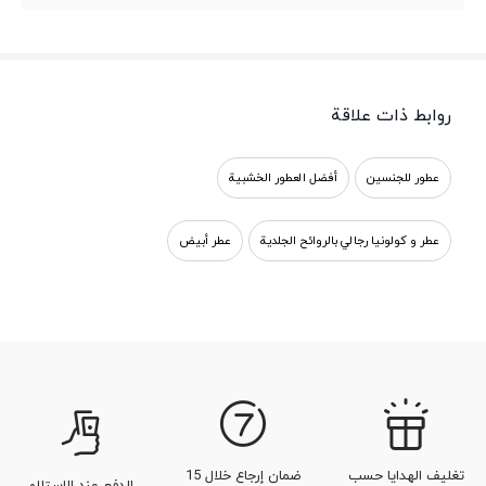
روابط ذات علاقة
عطور للجنسين
أفضل العطور الخشبية
عطر و كولونيا رجالي بالروائح الجلدية
عطر أبيض
عطور الباتشولي الفاخرة
أفضل العطور الحلوة
عطور زهر البرتقال
عطور بنوتات حيوانية
عطر مسك الروم
عطر الياسمين
تغليف الهدايا حسب
ضمان إرجاع خلال 15