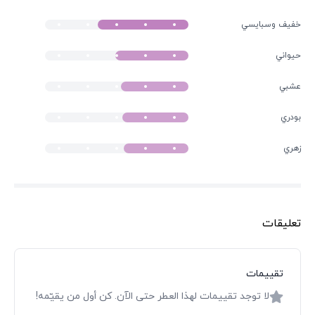
خفیف وسبايسي
حيواني
عشبي
بودري
زهري
تعليقات
تقييمات
لا توجد تقييمات لهذا العطر حتى الآن. كن أول من يقيّمه!