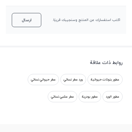
ارسال
اكتب استفسارك عن المنتج وسنجيبك قريبًا.
روابط ذات علاقة
عطور بنوتات حيوانية
ورد عطر نسائي
عطر حيواني نسائي
عطور الورد
عطور بودرية
عطر عشبي نسائي
عطر ملاحظات عطرية نسائية
عطر نسائي أزرق
عطور الفانيليا
عطر عينة ديور
أفضل العطور الحلوة
عطر أحمر للنساء