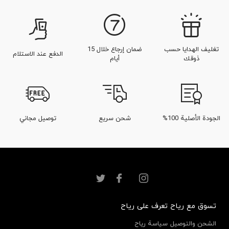
عطور بحجم صغير للسيدات
عطور اكستريت دي بارفيوم
تغليف الهدايا حسب
ضمان إرجاع خلال 15
الدفع عند الاستلام
عطر مسك الروم
عطر عشبي
عطور أروماتيك فاخرة
ذوقك
أيام
الجودة الأصلية 100%
شحن سريع
توصيل مجاني
تسوق مع رياح
تعرف على رياح
الشحن والتوصيل
سياسة رياح