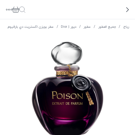
ریاح
/
جميع العطور
/
عطور
/
ديور | Dior
/
عطر بويزن اكستريت دي بارفيوم للنساء