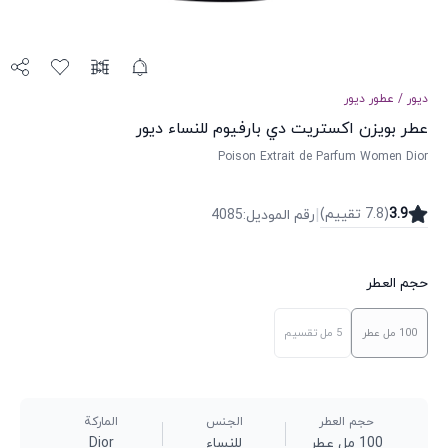
ديور
/
عطور
ديور
عطر بويزن اكستريت دي بارفيوم للنساء ديور
Poison Extrait de Parfum Women Dior
|
3.9
(
7.8
تقییم
)
رقم الموديل
:
4085
حجم العطر
100 مل
عطر
5 مل
تقسيم
حجم العطر
الجنس
الماركة
100 مل عطر
للنساء
Dior