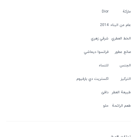
ماركة
Dior
عام من البناء
2014
الخط العطري
شرقي زهري
صانع عطور
فرانسوا ديماشي
الجنس
للنساء
التركيز
اكستريت دي بارفيوم
طبيعة العطر
دافئ
طعم الرائحة
حلو