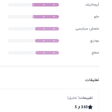
أروماتيك
حلو
منعش سبایسی
بودري
مملح
تعليقات
تقييمات
(
تعليق
)
3.65
از
5