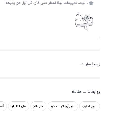
لا توجد تقييمات لهذا العطر حتى الآن. كن أول من يقيّمه!
إستفسارات
روابط ذات علاقة
عطور الحليب
عطور أروماتيك فاخرة
عطر مالح
عطور الفانيليا
أفضل