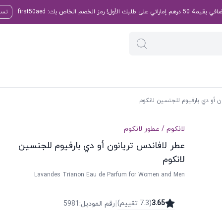
تسو
ن أو دي بارفيوم للجنسين لانكوم
لانكوم
/
عطور
لانكوم
عطر لافاندس تريانون أو دي بارفيوم للجنسين
لانكوم
Lavandes Trianon Eau de Parfum for Women and Men
|
3.65
(
7.3
تقییم
)
رقم الموديل
:
5981