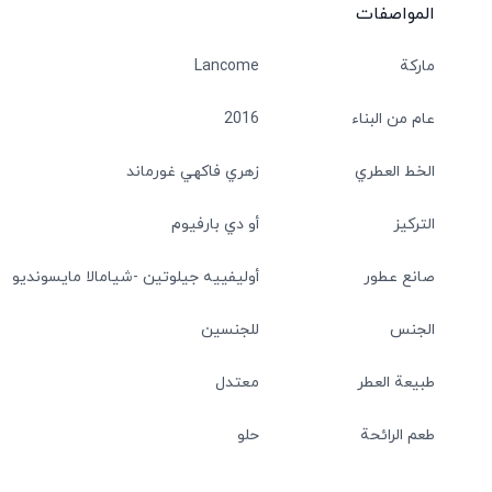
المواصفات
ماركة
Lancome
عام من البناء
2016
الخط العطري
زهري فاكهي غورماند
التركيز
أو دي بارفيوم
صانع عطور
أوليفييه جيلوتين
شيامالا مايسونديو
الجنس
للجنسين
طبيعة العطر
معتدل
طعم الرائحة
حلو