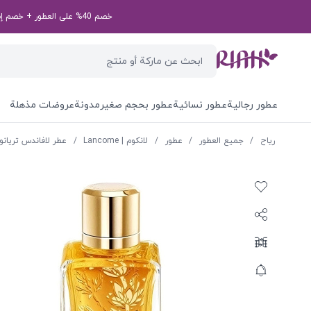
خصم 40% على العطور + خصم إضافي بقيمة 50 درهم إماراتي على طلبك الأول! رمز الخصم الخاص بك: first50aed
عطور رجالية
عطور نسائية
عطور بحجم صغير
مدونة
عروضات مذهلة
ریاح
/
جميع العطور
/
عطور
/
لانكوم | Lancome
/
عطر لافاندس تريانو